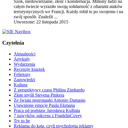
Szok, niedowierzanie, złość i konsternacja. Miliony ludzi na
całym świecie wyraziło swoją solidarność z ofiarami ataków
terrorystycznych we Francji. Każdy robił to po swojemu i na
swój sposób. Znaleźli ...
Utworzone: 22 listopada 2015
Czytelnia
Aktualności
Artykuły
Wydarzenia
Recenzje książek
Felietony
Zapowiedzi
Kultura
Z perspektywy czasu Philipa Zimbardo
Złote myśli Stevena Pinkera
Ze świata neuronauki Antonio Damasio
Ujawnione emocje Paula Ekmana
Praca od podstaw Jarosława Kulbata
7 nawyków sukcesu z FranklinCovey
Try to lie
Reklama do kąta, czyli psychologia reklamy