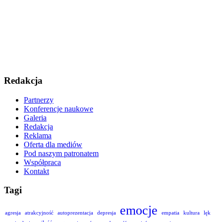
Redakcja
Partnerzy
Konferencje naukowe
Galeria
Redakcja
Reklama
Oferta dla mediów
Pod naszym patronatem
Współpraca
Kontakt
Tagi
emocje
agresja
atrakcyjność
autoprezentacja
depresja
empatia
kultura
lęk