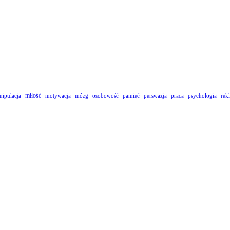
miłość
nipulacja
motywacja
mózg
osobowość
pamięć
perswazja
praca
psychologia
rek