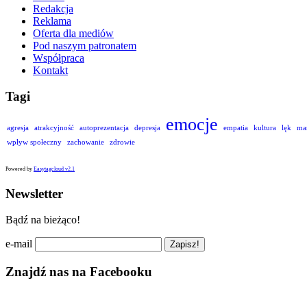
Redakcja
Reklama
Oferta dla mediów
Pod naszym patronatem
Współpraca
Kontakt
Tagi
emocje
agresja
atrakcyjność
autoprezentacja
depresja
empatia
kultura
lęk
ma
wpływ społeczny
zachowanie
zdrowie
Powered by
Easytagcloud v2.1
Newsletter
Bądź na bieżąco!
e-mail
Znajdź nas na Facebooku