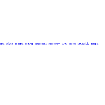
szczęście
relacje
stres
lama
rodzina
rozwój
samoocena
stereotypy
sukces
terapia