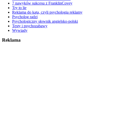
7 nawyków sukcesu z FranklinCovey
Try to lie
Reklama do kąta, czyli psychologia reklamy
Psycholog radzi
Psychologiczny słownik angielsko-polski
Testy i psychozabawy
Wywiady
Reklama