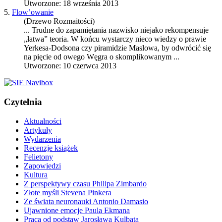
Utworzone: 18 września 2013
5.
Flow’owanie
(Drzewo Rozmaitości)
... Trudne do zapamiętania nazwisko niejako rekompensuje
„łatwa” teoria. W końcu wystarczy nieco wiedzy o prawie
Yerkesa-Dodsona czy piramidzie
Maslow
a, by odwrócić się
na pięcie od owego Węgra o skomplikowanym ...
Utworzone: 10 czerwca 2013
Czytelnia
Aktualności
Artykuły
Wydarzenia
Recenzje książek
Felietony
Zapowiedzi
Kultura
Z perspektywy czasu Philipa Zimbardo
Złote myśli Stevena Pinkera
Ze świata neuronauki Antonio Damasio
Ujawnione emocje Paula Ekmana
Praca od podstaw Jarosława Kulbata