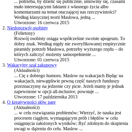
... potrzeba, by dzielić się publicznie, umówmy się, czasami
mało interesującymi faktami z własnego życia albo
komentarzami na temat otaczającej nas rzeczywistości?
Według klasycznej teorii
Maslow
a, jedną ...
Utworzone: 16 czerwca 2015
2.
Niedorozwój osobisty
(Felietony)
Rozwój osobisty osiąga współcześnie swoiste apogeum. To
dobry znak. Według nigdy nie zweryfikowanej empirycznie
piramidy potrzeb
Maslow
a, potrzeby wyższego rzędu – do
których zaliczyć możemy samospełnienie ...
Utworzone: 01 czerwca 2015
3.
Wakacyjny szał zakupowy
(Aktualności)
... Cię z dobrego humoru.
Maslow
na wakacjach Będąc na
wakacjach, niewątpliwie pewną część naszych funduszy
przeznaczymy na jedzenie czy picie. Jeżeli mamy je jednak
zapewnione w opcji all-inclusive, powstaje ...
Utworzone: 17 października 2013
4.
O kreatywności słów parę
(Aktualności)
... w celu rozwiązania problemów; Wierzyć, że nauka jest
procesem ciągłym, wymagającym prób i błędów w celu
osiągnięcia założonych wyników; Być zdolnym do skupienia
uwagi w dążeniu do celu.
Maslow
...