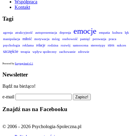
Współpraca
Kontakt
Tagi
emocje
agresja
atrakcyjność
autoprezentacja
depresja
empatia
kultura
lęk
miłość
manipulacja
motywacja
mózg
osobowość
pamięć
perswazja
praca
relacje
stres
psychologia
reklama
rodzina
rozwój
samoocena
stereotypy
sukces
szczęście
terapia
wpływ społeczny
zachowanie
zdrowie
Powered by
Easytagcloud v2.1
Newsletter
Bądź na bieżąco!
e-mail
Znajdź nas na Facebooku
© 2006 - 2026 Psychologia-Spoleczna.pl