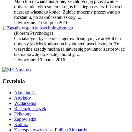
Mało kto uświadamia sobie, że żałoba i jej przeżywanie
dotyczą nie tylko śmierci kogoś bliskiego czy też bliskości
naszego własnego końca. Żałobę możemy przeżywać po
rozstaniu, po zakończeniu szkoły, ...
Utworzone: 25 sierpnia 2016
2.
Zasady wsparcia psychologicznego
(Piórem Psychologa)
Chciałabym, byście nie sugerowali się tym, że artykuł ten
dotyczy jakichś konkretnych zaburzeń psychicznych. Te
wszystkie zasady można (a nawet się powinno) zastosować
tak naprawdę do każdej choroby. ...
Utworzone: 10 marca 2016
Czytelnia
Aktualności
Artykuły
Wydarzenia
Recenzje książek
Felietony
Zapowiedzi
Kultura
Z perspektywy czasu Philipa Zimbardo