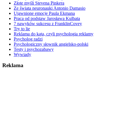
Złote myśli Stevena Pinkera
Ze świata neuronauki Antonio Damasio
Ujawnione emocje Paula Ekmana
Praca od podstaw Jarosława Kulbata
7 nawyków sukcesu z FranklinCovey
Try to lie
Reklama do kąta, czyli psychologia reklamy
Psycholog radzi
Psychologiczny słownik angielsko-polski
Testy i psychozabawy
Wywiady
Reklama