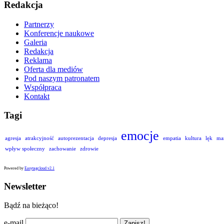
Redakcja
Partnerzy
Konferencje naukowe
Galeria
Redakcja
Reklama
Oferta dla mediów
Pod naszym patronatem
Współpraca
Kontakt
Tagi
emocje
agresja
atrakcyjność
autoprezentacja
depresja
empatia
kultura
lęk
ma
wpływ społeczny
zachowanie
zdrowie
Powered by
Easytagcloud v2.1
Newsletter
Bądź na bieżąco!
e-mail