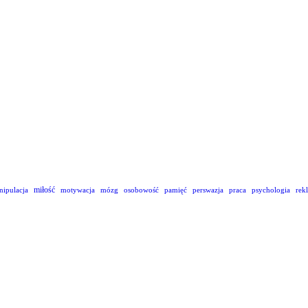
miłość
nipulacja
motywacja
mózg
osobowość
pamięć
perswazja
praca
psychologia
rek