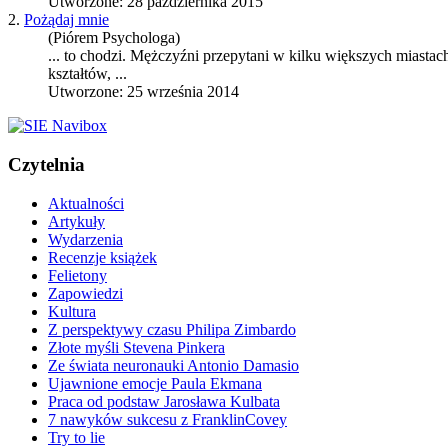
Utworzone: 28 października 2015
2.
Pożądaj mnie
(Piórem Psychologa)
... to chodzi. Mężczyźni przepytani w kilku większych miastach
kształtów, ...
Utworzone: 25 września 2014
Czytelnia
Aktualności
Artykuły
Wydarzenia
Recenzje książek
Felietony
Zapowiedzi
Kultura
Z perspektywy czasu Philipa Zimbardo
Złote myśli Stevena Pinkera
Ze świata neuronauki Antonio Damasio
Ujawnione emocje Paula Ekmana
Praca od podstaw Jarosława Kulbata
7 nawyków sukcesu z FranklinCovey
Try to lie