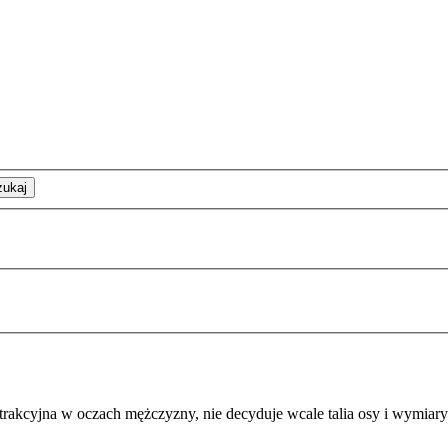
zukaj
ś atrakcyjna w oczach mężczyzny, nie decyduje wcale talia osy i wymiar