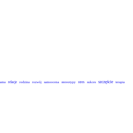
szczęście
relacje
stres
lama
rodzina
rozwój
samoocena
stereotypy
sukces
terapia