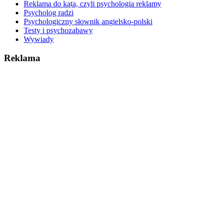
Reklama do kąta, czyli psychologia reklamy
Psycholog radzi
Psychologiczny słownik angielsko-polski
Testy i psychozabawy
Wywiady
Reklama