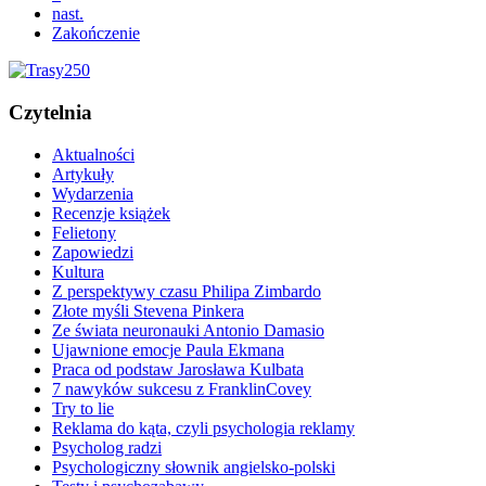
nast.
Zakończenie
Czytelnia
Aktualności
Artykuły
Wydarzenia
Recenzje książek
Felietony
Zapowiedzi
Kultura
Z perspektywy czasu Philipa Zimbardo
Złote myśli Stevena Pinkera
Ze świata neuronauki Antonio Damasio
Ujawnione emocje Paula Ekmana
Praca od podstaw Jarosława Kulbata
7 nawyków sukcesu z FranklinCovey
Try to lie
Reklama do kąta, czyli psychologia reklamy
Psycholog radzi
Psychologiczny słownik angielsko-polski