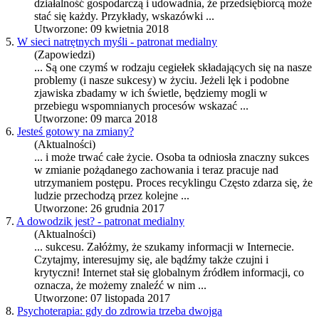
działalność gospodarczą i udowadnia, że przedsiębiorcą może
stać się każdy. Przykłady, wskazówki ...
Utworzone: 09 kwietnia 2018
5.
W sieci natrętnych myśli - patronat medialny
(Zapowiedzi)
... Są one czymś w rodzaju cegiełek składających się na nasze
problemy (i nasze
sukces
y) w życiu. Jeżeli lęk i podobne
zjawiska zbadamy w ich świetle, będziemy mogli w
przebiegu wspomnianych procesów wskazać ...
Utworzone: 09 marca 2018
6.
Jesteś gotowy na zmiany?
(Aktualności)
... i może trwać całe życie. Osoba ta odniosła znaczny
sukces
w zmianie pożądanego zachowania i teraz pracuje nad
utrzymaniem postępu. Proces recyklingu Często zdarza się, że
ludzie przechodzą przez kolejne ...
Utworzone: 26 grudnia 2017
7.
A dowodzik jest? - patronat medialny
(Aktualności)
...
sukces
u. Załóżmy, że szukamy informacji w Internecie.
Czytajmy, interesujmy się, ale bądźmy także czujni i
krytyczni! Internet stał się globalnym źródłem informacji, co
oznacza, że możemy znaleźć w nim ...
Utworzone: 07 listopada 2017
8.
Psychoterapia: gdy do zdrowia trzeba dwojga