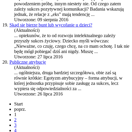
powodzeniem próbę, innym niestety nie. Od czego zatem
zależy
sukces
pozytywnej komunikacji? Badania wskazują
jednak, że relacje z „eks” mają tendencję ...
Utworzone: 09 sierpnia 2016
19.
Skąd się bierze bunt lub wycofanie u dzieci?
(Aktualności)
... opiekunów, że to od rozwoju intelektualnego zależy
przyszły
sukces
życiowy. Dziecko myśli wówczas:
„Nieważne, co czuję, czego chcę, na co mam ochotę. I tak nie
będę mógł pobiegać dziś ani nigdy. Muszę ...
Utworzone: 27 lipca 2016
20.
Publiczne atrybucje
(Aktualności)
... ogólniejsza, druga bardziej szczegółowa, obie zaś są
równie krótkie: Egotyzm atrybucyjny – forma atrybucji, w
której jednostka przypisuje sobie zasługę za
sukces
, lecz
wypiera się odpowiedzialności za ...
Utworzone: 26 lipca 2016
Start
poprz.
1
2
3
4