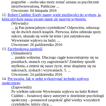
pogrzebie – osoba taka może zostać uznana za psychicznie
niezrównoważoną. Publiczne ...
Utworzone: 04 listopada 2016
12.
Robert Cialdini: Kiedy mamy wiele możliwości do wyboru, ta,
która przykuje naszą uwagę,stanie się naszym wyborem.
(Wywiady)
... ją Pan potencjalnym czytelnikom? Odpowiem, odnosząc
się do dwóch moich książek. Pierwsza, która odniosła spory
sukces
, ukazała się wiele lat temu i jest zatytułowana
Wywieranie wpływu na ludzi. ...
Utworzone: 26 października 2016
13.
Facebookowa zazdrość
(Aktualności)
... punktu widzenia. Dlaczego ciągle koncentrujemy się na
porażkach, stratach czy zagrożeniach? Zmieńmy sposób
myślenia, a zmieni się nasze życie, teraz skupiamy się na
sukces
ach, zyskach i wyzwaniach. 5. ...
Utworzone: 24 października 2016
14.
Pre-swazja. Jak w pełni wykorzystać techniki wpływu
społecznego
(Zapowiedzi)
Po wielkim
sukces
ie Wywierania wpływu na ludzi Robert
Cialdini – światowej sławy autorytet w dziedzinie psychologii
społecznej – postanowił zaspokoić głód wiedzy wszystkich
czytelników, którzy chcą ...