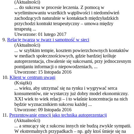
(Aktualności)
... do
sukces
u w procesie leczenia. Z pomocą w
wyeliminowaniu wszelkich wątpliwości i niedomówień
zachodzących naturalnie w kontaktach międzyludzkich
przychodzi kontrakt terapeutyczny – umowa między
terapeutą ...
Utworzone: 01 lutego 2017
9.
Relacje twarzą w twarz i samotność w sieci
(Aktualności)
... w szybkim tempie, kosztem powierzchownych kontaktów
w mediach społecznościowych, gdzie bardziej króluje
autoprezentacja, chwalenie się
sukces
ami, przy jednoczesnym
pomijaniu informacji o niepowodzeniach, ...
Utworzone: 15 listopada 2016
10.
Klient w centrum uwagi
(Książki)
... wieku, aby utrzymać się na rynku i wygrywać serca
konsumentów, nie wystarczy już dobry model ekonomiczny.
XXI wiek to wiek relacji – i to właśnie koncentracja na nich
będzie wyznacznikiem
sukces
u każdej ...
Utworzone: 09 listopada 2016
11.
Prezentowanie emocji jako technika autoprezentacji
(Aktualności)
... a smucący się z
sukces
u innych nie budzą zwykle sympatii.
W ekstremalnych przypadkach – np. gdy ktoś śmieje się na