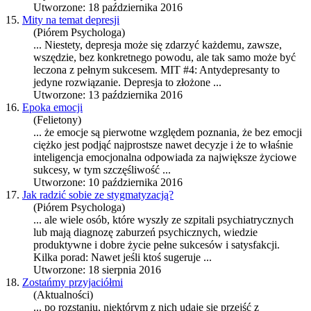
Utworzone: 18 października 2016
15.
Mity na temat depresji
(Piórem Psychologa)
... Niestety, depresja może się zdarzyć każdemu, zawsze,
wszędzie, bez konkretnego powodu, ale tak samo może być
leczona z pełnym
sukces
em. MIT #4: Antydepresanty to
jedyne rozwiązanie. Depresja to złożone ...
Utworzone: 13 października 2016
16.
Epoka emocji
(Felietony)
... że emocje są pierwotne względem poznania, że bez emocji
ciężko jest podjąć najprostsze nawet decyzje i że to właśnie
inteligencja emocjonalna odpowiada za największe życiowe
sukces
y, w tym szczęśliwość ...
Utworzone: 10 października 2016
17.
Jak radzić sobie ze stygmatyzacją?
(Piórem Psychologa)
... ale wiele osób, które wyszły ze szpitali psychiatrycznych
lub mają diagnozę zaburzeń psychicznych, wiedzie
produktywne i dobre życie pełne
sukces
ów i satysfakcji.
Kilka porad: Nawet jeśli ktoś sugeruje ...
Utworzone: 18 sierpnia 2016
18.
Zostańmy przyjaciółmi
(Aktualności)
... po rozstaniu, niektórym z nich udaje się przejść z