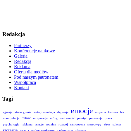
Redakcja
Partnerzy
Konferencje naukowe
Galeria
Redakcja
Reklama
Oferta dla mediów
Pod naszym patronatem
Współpraca
Kontakt
Tagi
emocje
agresja
atrakcyjność
autoprezentacja
depresja
empatia
kultura
lęk
miłość
manipulacja
motywacja
mózg
osobowość
pamięć
perswazja
praca
relacje
stres
psychologia
reklama
rodzina
rozwój
samoocena
stereotypy
sukces
szczęście
terapia
wpływ społeczny
zachowanie
zdrowie