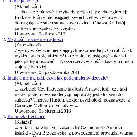
1.
To nie ja, to Ty!
(Aktualności)
... chce się zmierzyć. Przykłady projekcji psychologicznej:
Rodzice, którzy nie osiągnęli swoich celów życiowych,
domagając się
sukces
u własnych dzieci. Obawa, że Twój
partner Cię oszuka, jest często ...
Utworzone: 08 lipca 2019
2.
Mądrość i różne niemądrości
(Zapowiedzi)
Żyjemy w świecie nieustających rekomendacji. Co robić, jak
myśleć, w co się ubierać? Co zrobić, by osiągnąć
sukces
i na
jaką partię głosować? Nasza rzeczywistość z każdym dniem
staje się bardziej ...
Utworzone: 08 października 2018
3.
Intuicja nie ma płci, czyli jak podejmujemy decyzje?
(Aktualności)
... szybciej. Czy faktycznie tak jest? A nawet jeśli, czy taki
model podejmowania decyzji naprawdę jest kluczem do
sukces
u? Therese Huston, doktor psychologii poznawczej z
Carnegie Mellon University w ...
Utworzone: 03 sierpnia 2018
4.
Kierunek: freelance
(Książki)
...
Sukces
na własnych zasadach? Czemu nie!? Autorka
książki - Ewa Brzozowska, z powodzeniem prowadzi własną