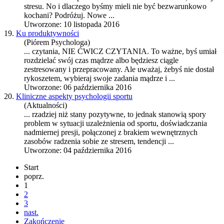
stres
u. No i dlaczego byśmy mieli nie być bezwarunkowo
kochani? Podróżuj. Nowe ...
Utworzone: 10 listopada 2016
19.
Ku produktywności
(Piórem Psychologa)
... czytania, NIE ĆWICZ CZYTANIA. To ważne, byś umiał
rozdzielać swój czas mądrze albo będziesz ciągle
ze
stres
owany i przepracowany. Ale uważaj, żebyś nie dostał
rykoszetem, wybieraj swoje zadania mądrze i ...
Utworzone: 06 października 2016
20.
Kliniczne aspekty psychologii sportu
(Aktualności)
... rzadziej niż stany pozytywne, to jednak stanowią spory
problem w sytuacji uzależnienia od sportu, doświadczania
nadmiernej presji, połączonej z brakiem wewnętrznych
zasobów radzenia sobie ze
stres
em, tendencji ...
Utworzone: 04 października 2016
Start
poprz.
1
2
3
nast.
Zakończenie