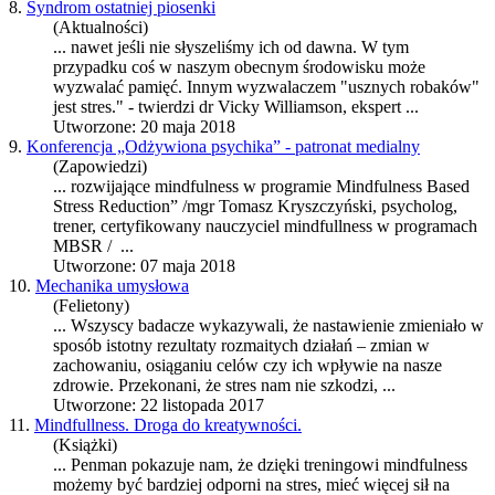
8.
Syndrom ostatniej piosenki
(Aktualności)
... nawet jeśli nie słyszeliśmy ich od dawna. W tym
przypadku coś w naszym obecnym środowisku może
wyzwalać pamięć. Innym wyzwalaczem "usznych robaków"
jest
stres
." - twierdzi dr Vicky Williamson, ekspert ...
Utworzone: 20 maja 2018
9.
Konferencja „Odżywiona psychika” - patronat medialny
(Zapowiedzi)
... rozwijające mindfulness w programie Mindfulness Based
Stres
s Reduction” /mgr Tomasz Kryszczyński, psycholog,
trener, certyfikowany nauczyciel mindfullness w programach
MBSR / ...
Utworzone: 07 maja 2018
10.
Mechanika umysłowa
(Felietony)
... Wszyscy badacze wykazywali, że nastawienie zmieniało w
sposób istotny rezultaty rozmaitych działań – zmian w
zachowaniu, osiąganiu celów czy ich wpływie na nasze
zdrowie. Przekonani, że
stres
nam nie szkodzi, ...
Utworzone: 22 listopada 2017
11.
Mindfullness. Droga do kreatywności.
(Książki)
... Penman pokazuje nam, że dzięki treningowi mindfulness
możemy być bardziej odporni na
stres
, mieć więcej sił na