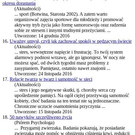
okresu dorastania
(Aktualności)
... sport (Botwina, Starosta 2002). A zatem warto
organizować zajęcia sportowe dla młodzieży i promować
aktywny tryb życia jako formę samorozwoju oraz radzenia
sobie ze
stres
em i innymi trudnymi przeżyciami. ...
Utworzone: 14 grudnia 2016
16.
Uważny umysł, czyli jak zachować spokój w pędzącym świecie
(Aktualności)
...
stres
, wewnętrzne napięcie i frustrację. To twój system
alarmowy podnosi wrzawę, ale go ignorujesz. W nocy nie
możesz spać, od dwóch tygodni masz problemy z
zasypianiem. Pamiętasz, ostatnio nawet znajomi ...
Utworzone: 24 listopada 2016
17.
Relacje twarzą w twarz i samotność w sieci
(Aktualności)
...
stres
i jego negatywne skutki, tj. choroby serca czy
upośledzenie pamięci. Na ogół ciężej przeżywają samotność
kobiety, choć badania na ten temat nie są jednoznaczne.
Chroniczne uczucie osamotnienia przyczynia ...
Utworzone: 15 listopada 2016
18.
50 nawyków szczęśliwego życia
(Piórem Psychologa)
... Przygarnij zwierzaka. Badania pokazują, że posiadanie
zwierzaka może pomóc w obniżeniu ciśnienia krwi, redukcji