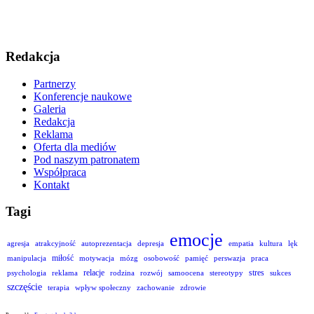
Redakcja
Partnerzy
Konferencje naukowe
Galeria
Redakcja
Reklama
Oferta dla mediów
Pod naszym patronatem
Współpraca
Kontakt
Tagi
emocje
agresja
atrakcyjność
autoprezentacja
depresja
empatia
kultura
lęk
miłość
manipulacja
motywacja
mózg
osobowość
pamięć
perswazja
praca
relacje
stres
psychologia
reklama
rodzina
rozwój
samoocena
stereotypy
sukces
szczęście
terapia
wpływ społeczny
zachowanie
zdrowie