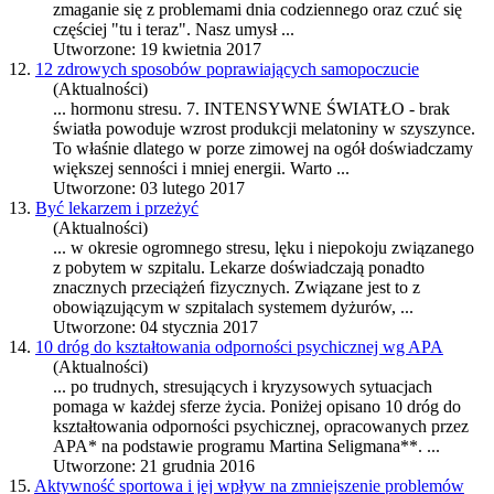
zmaganie się z problemami dnia codziennego oraz czuć się
częściej "tu i teraz". Nasz umysł ...
Utworzone: 19 kwietnia 2017
12.
12 zdrowych sposobów poprawiających samopoczucie
(Aktualności)
... hormonu
stres
u. 7. INTENSYWNE ŚWIATŁO - brak
światła powoduje wzrost produkcji melatoniny w szyszynce.
To właśnie dlatego w porze zimowej na ogół doświadczamy
większej senności i mniej energii. Warto ...
Utworzone: 03 lutego 2017
13.
Być lekarzem i przeżyć
(Aktualności)
... w okresie ogromnego
stres
u, lęku i niepokoju związanego
z pobytem w szpitalu. Lekarze doświadczają ponadto
znacznych przeciążeń fizycznych. Związane jest to z
obowiązującym w szpitalach systemem dyżurów, ...
Utworzone: 04 stycznia 2017
14.
10 dróg do kształtowania odporności psychicznej wg APA
(Aktualności)
... po trudnych,
stres
ujących i kryzysowych sytuacjach
pomaga w każdej sferze życia. Poniżej opisano 10 dróg do
kształtowania odporności psychicznej, opracowanych przez
APA* na podstawie programu Martina Seligmana**. ...
Utworzone: 21 grudnia 2016
15.
Aktywność sportowa i jej wpływ na zmniejszenie problemów