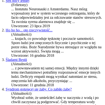
1.
Sen nocy letniej
(Felietony)
... Instututu Neuronauki z Amsterdamu. Nasz mózg
wyposażony jest w system wczesnego ostrzegania, który de
facto odpowiedzialny jest za odczuwanie stanów
stres
owych.
Ta swoista syrena alarmowa znajduje się ...
Utworzone: 23 lipca 2019
2.
Ho ho ho... oto rzeczywistość...
(Aktualności)
... krajach, co powoduje tęsknotę i poczucie samotności.
Sporo ludzi jest zmęczonych fizycznie i psychicznie o tej
porze roku. Boże Narodzenie bywa
stres
ujące ze względu na
wzrost aktywności. Święta mogą ...
Utworzone: 16 grudnia 2018
3.
Śladami Bestii
(Aktualności)
... z powstawaniem tej samej emocji. Między innymi dzięki
temu mechanizmowi potrafimy rozpoznawać emocje innych
ludzi. Deficyty empatii mogą wynikać natomiast ze
stres
u,
zmęczenia lub alkoholu, przyczyniając ...
Utworzone: 11 grudnia 2018
4.
Syndrom gotującej się żaby. Co zabiło żabę?
(Aktualności)
Wyobraź sobie, że umieściłeś żabę w naczyniu z wodą i po
chwili zaczynasz ją podgrzewać. Gdy temperatura wody