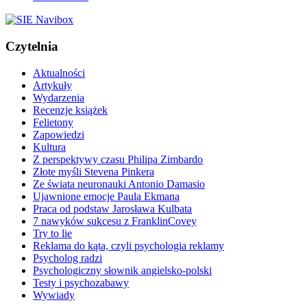
Czytelnia
Aktualności
Artykuły
Wydarzenia
Recenzje książek
Felietony
Zapowiedzi
Kultura
Z perspektywy czasu Philipa Zimbardo
Złote myśli Stevena Pinkera
Ze świata neuronauki Antonio Damasio
Ujawnione emocje Paula Ekmana
Praca od podstaw Jarosława Kulbata
7 nawyków sukcesu z FranklinCovey
Try to lie
Reklama do kąta, czyli psychologia reklamy
Psycholog radzi
Psychologiczny słownik angielsko-polski
Testy i psychozabawy
Wywiady