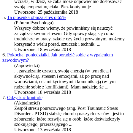
wzrasta, widzisz, że żaba może odpowiednio dostosować
swoją temperaturę ciała. Płaz kontynuuje ...
Utworzone: 25 października 2018
5.
Ta piosenka obniża stres o 65%
(Piórem Psychologa)
Wszyscy dobrze wiemy, że powinniśmy się nauczyć
zarządzać swoim
stres
em. Gdy sprawy stają się coraz
trudniejsze w pracy, szkole czy życiu prywatnym, możemy
korzystać z wielu porad, sztuczek i technik, ...
Utworzone: 18 września 2018
6.
Pokochaj poniedziałki. Jak poradzić sobie z wypaleniem
zawodowym?
(Zapowiedzi)
... zarządzanie czasem, swoją energią (w tym dietą i
aktywnością),
stres
em i emocjami, aż po pracę nad
wartościami, celami życiowymi i komunikacją (w tym
radzenie sobie z konfliktami). Mam nadzieję, że ...
Utworzone: 18 września 2018
7.
Odzyskać kontrolę
(Aktualności)
Zespół
stres
u pourazowego (ang. Post-Traumatic
Stres
s
Disorder - PTSD) stał się chorobą naszych czasów i jest to
zaburzenie, które rozwija się u osób, które doświadczyły
szokującego, przerażającego ...
Utworzone: 13 września 2018