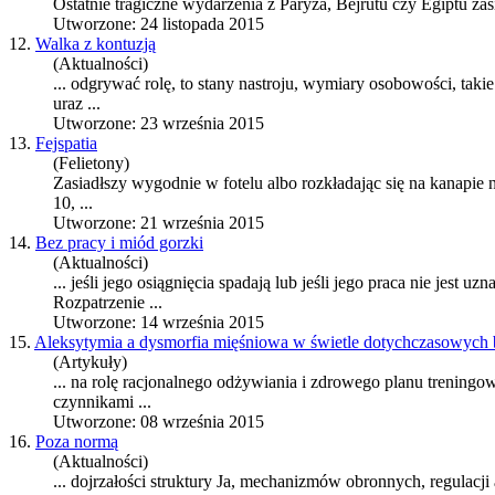
Ostatnie tragiczne wydarzenia z Paryża, Bejrutu czy Egiptu zasi
Utworzone: 24 listopada 2015
12.
Walka z kontuzją
(Aktualności)
... odgrywać rolę, to stany nastroju, wymiary osobowości, taki
uraz ...
Utworzone: 23 września 2015
13.
Fejspatia
(Felietony)
Zasiadłszy wygodnie w fotelu albo rozkładając się na kanapie n
10, ...
Utworzone: 21 września 2015
14.
Bez pracy i miód gorzki
(Aktualności)
... jeśli jego osiągnięcia spadają lub jeśli jego praca nie jest
Rozpatrzenie ...
Utworzone: 14 września 2015
15.
Aleksytymia a dysmorfia mięśniowa w świetle dotychczasowych
(Artykuły)
... na rolę racjonalnego odżywiania i zdrowego planu trening
czynnikami ...
Utworzone: 08 września 2015
16.
Poza normą
(Aktualności)
... dojrzałości struktury Ja, mechanizmów obronnych, regulac