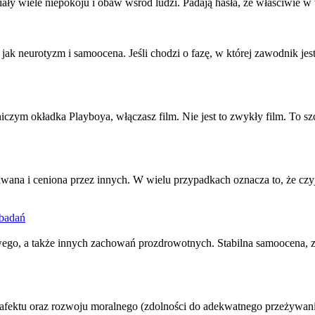
ały wiele niepokoju i obaw wśród ludzi. Padają hasła, że właściwie w wa
e jak neurotyzm i
samoocena
. Jeśli chodzi o fazę, w której zawodnik j
iczym okładka Playboya, włączasz film. Nie jest to zwykły film. To szc
 uznawana i ceniona przez innych. W wielu przypadkach oznacza to, że cz
 badań
owego, a także innych zachowań prozdrowotnych. Stabilna
samoocena
, 
ji afektu oraz rozwoju moralnego (zdolności do adekwatnego przeżywa