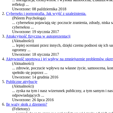
refleksji ...
Utworzone: 08 października 2018
2.
Cyberseks i pornografia. Jak wyjść z uzależnienia.
(Piórem Psychologa)
... cyberseksu pojawiają się: poczucie zranienia, zdrady, niska
s
cyberseksu ...
Utworzone: 19 stycznia 2017
3.
Atrakcyjność fizyczna w autoprezentacji
(Aktualności)
... lepiej oceniani przez innych, dzięki czemu podnosi się ich
s
ogromny ...
Utworzone: 18 stycznia 2017
4.
Aktywność sportowa i jej wpływ na zmniejszenie problemów okres
(Aktualności)
... zdrowie, poczucie wpływu na własne życie,
samoocena
, ko
spełniło się poprzez ...
Utworzone: 14 grudnia 2016
5.
Publiczne atrybucje
(Aktualności)
... zyska na tym i nasz wizerunek publiczny, a tym samym i na
odpowiadających ...
Utworzone: 26 lipca 2016
6.
Ile waży słoik z dżemem?
(Felietony)