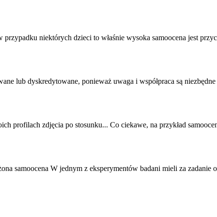
 w przypadku niektórych dzieci to właśnie wysoka
samoocena
jest przy
orowane lub dyskredytowane, ponieważ uwaga i współpraca są niezbędn
woich profilach zdjęcia po stosunku... Co ciekawe, na przykład
samooce
yżona
samoocena
W jednym z eksperymentów badani mieli za zadanie ob