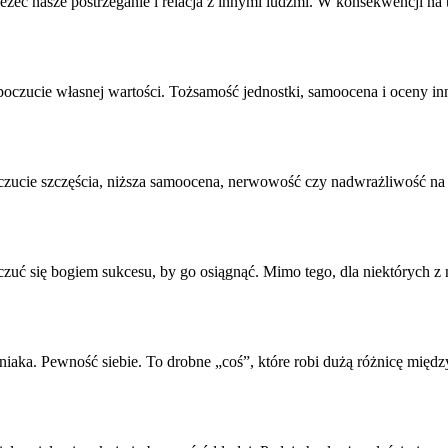
ależeć nasze postrzeganie i relacja z innymi ludźmi. W konsekwencji n
poczucie własnej wartości. Tożsamość jednostki,
samoocena
i oceny in
czucie szczęścia, niższa
samoocena
, nerwowość czy nadwrażliwość na r
 czuć się bogiem sukcesu, by go osiągnąć. Mimo tego, dla niektórych z
aka. Pewność siebie. To drobne „coś”, które robi dużą różnicę międ