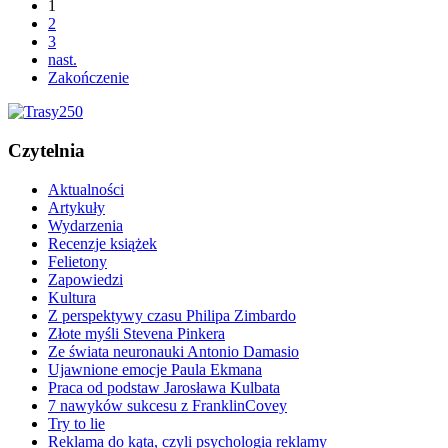
1
2
3
nast.
Zakończenie
Czytelnia
Aktualności
Artykuły
Wydarzenia
Recenzje książek
Felietony
Zapowiedzi
Kultura
Z perspektywy czasu Philipa Zimbardo
Złote myśli Stevena Pinkera
Ze świata neuronauki Antonio Damasio
Ujawnione emocje Paula Ekmana
Praca od podstaw Jarosława Kulbata
7 nawyków sukcesu z FranklinCovey
Try to lie
Reklama do kąta, czyli psychologia reklamy