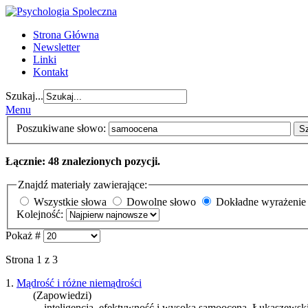
Strona Główna
Newsletter
Linki
Kontakt
Szukaj...
Menu
Poszukiwane słowo:
S
Łącznie: 48 znalezionych pozycji.
Znajdź materiały zawierające:
Wszystkie słowa
Dowolne słowo
Dokładne wyrażenie
Kolejność:
Pokaż #
Strona 1 z 3
1.
Mądrość i różne niemądrości
(Zapowiedzi)
... inteligencja, efektywność i wysoka
samoocena
, Łukaszewski