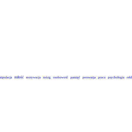
miłość
nipulacja
motywacja
mózg
osobowość
pamięć
perswazja
praca
psychologia
rek