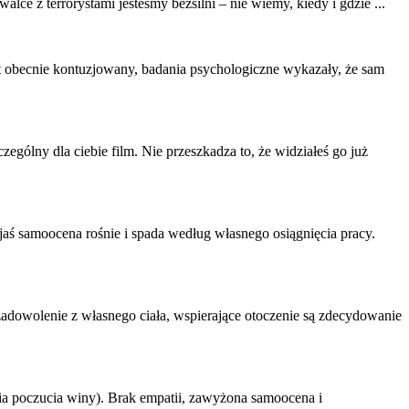
lce z terrorystami jesteśmy bezsilni – nie wiemy, kiedy i gdzie ...
est obecnie kontuzjowany, badania psychologiczne wykazały, że sam
zególny dla ciebie film. Nie przeszkadza to, że widziałeś go już
yjaś
samoocena
rośnie i spada według własnego osiągnięcia pracy.
zadowolenie z własnego ciała, wspierające otoczenie są zdecydowanie
nia poczucia winy). Brak empatii, zawyżona
samoocena
i