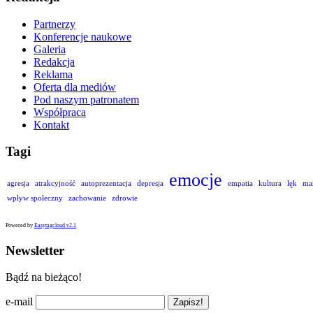
Partnerzy
Konferencje naukowe
Galeria
Redakcja
Reklama
Oferta dla mediów
Pod naszym patronatem
Współpraca
Kontakt
Tagi
emocje
agresja
atrakcyjność
autoprezentacja
depresja
empatia
kultura
lęk
ma
wpływ społeczny
zachowanie
zdrowie
Powered by
Easytagcloud v2.1
Newsletter
Bądź na bieżąco!
e-mail