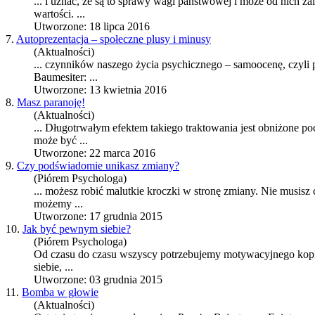
... i uznać, że są to sprawy wagi państwowej i może od nich z
wartości. ...
Utworzone: 18 lipca 2016
7.
Autoprezentacja – społeczne plusy i minusy
(Aktualności)
... czynników naszego życia psychicznego – samoocenę, czyli 
Baumesiter: ...
Utworzone: 13 kwietnia 2016
8.
Masz paranoję!
(Aktualności)
... Długotrwałym efektem takiego traktowania jest obniżone po
może być ...
Utworzone: 22 marca 2016
9.
Czy podświadomie unikasz zmiany?
(Piórem Psychologa)
... możesz robić malutkie kroczki w stronę zmiany. Nie musisz
możemy ...
Utworzone: 17 grudnia 2015
10.
Jak być pewnym siebie?
(Piórem Psychologa)
Od czasu do czasu wszyscy potrzebujemy motywacyjnego kopni
siebie, ...
Utworzone: 03 grudnia 2015
11.
Bomba w głowie
(Aktualności)