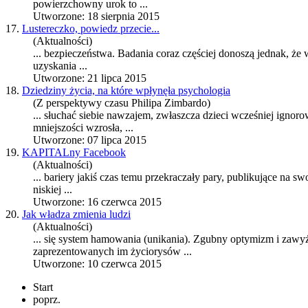
powierzchowny urok to ...
Utworzone: 18 sierpnia 2015
17.
Lustereczko, powiedz przecie...
(Aktualności)
... bezpieczeństwa. Badania coraz częściej donoszą jednak, że
uzyskania ...
Utworzone: 21 lipca 2015
18.
Dziedziny życia, na które wpłynęła psychologia
(Z perspektywy czasu Philipa Zimbardo)
... słuchać siebie nawzajem, zwłaszcza dzieci wcześniej ign
mniejszości wzrosła, ...
Utworzone: 07 lipca 2015
19.
KAPITALny Facebook
(Aktualności)
... bariery jakiś czas temu przekraczały pary, publikujące na s
niskiej ...
Utworzone: 16 czerwca 2015
20.
Jak władza zmienia ludzi
(Aktualności)
... się system hamowania (unikania). Zgubny optymizm i zaw
zaprezentowanych im życiorysów ...
Utworzone: 10 czerwca 2015
Start
poprz.