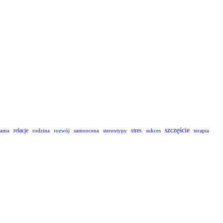
szczęście
relacje
stres
lama
rodzina
rozwój
samoocena
stereotypy
sukces
terapia