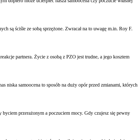
a tym dopiero może ucierpieć nasza
samoocena
czy poczucie własnej
nych są ściśle ze sobą sprzężone. Zwracał na to uwagę m.in. Roy F.
eakcje partnera. Życie z osobą z PZO jest trudne, a jego kosztem
 nas niska
samoocena
to sposób na duży opór przed zmianami, których
zy byciem przerażonym a poczuciem mocy. Gdy czujesz się pewny