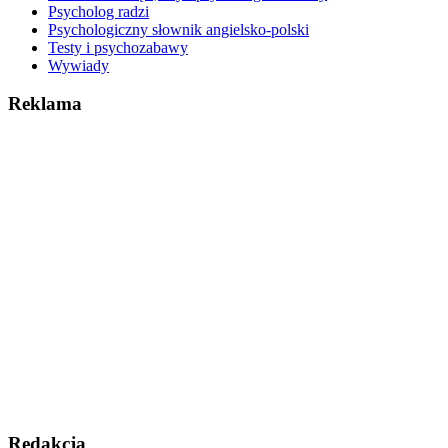
Psycholog radzi
Psychologiczny słownik angielsko-polski
Testy i psychozabawy
Wywiady
Reklama
Redakcja