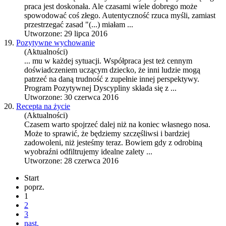
praca
jest doskonała. Ale czasami wiele dobrego może
spowodować coś złego. Autentyczność rzuca myśli, zamiast
przestrzegać zasad "(...) miałam ...
Utworzone: 29 lipca 2016
19.
Pozytywne wychowanie
(Aktualności)
... mu w każdej sytuacji. Współ
praca
jest też cennym
doświadczeniem uczącym dziecko, że inni ludzie mogą
patrzeć na daną trudność z zupełnie innej perspektywy.
Program Pozytywnej Dyscypliny składa się z ...
Utworzone: 30 czerwca 2016
20.
Recepta na życie
(Aktualności)
Czasem warto spojrzeć dalej niż na koniec własnego nosa.
Może to sprawić, że będziemy szczęśliwsi i bardziej
zadowoleni, niż jesteśmy teraz. Bowiem gdy z odrobiną
wyobraźni odfiltrujemy idealne zalety ...
Utworzone: 28 czerwca 2016
Start
poprz.
1
2
3
nast.