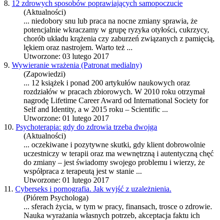
8.
12 zdrowych sposobów poprawiających samopoczucie
(Aktualności)
... niedobory snu lub
praca
na nocne zmiany sprawia, że
potencjalnie wkraczamy w grupę ryzyka otyłości, cukrzycy,
chorób układu krążenia czy zaburzeń związanych z pamięcią,
lękiem oraz nastrojem. Warto też ...
Utworzone: 03 lutego 2017
9.
Wywieranie wrażenia (Patronat medialny)
(Zapowiedzi)
... 12 książek i ponad 200 artykułów naukowych oraz
rozdziałów w
praca
ch zbiorowych. W 2010 roku otrzymał
nagrodę Lifetime Career Award od International Society for
Self and Identity, a w 2015 roku – Scientific ...
Utworzone: 01 lutego 2017
10.
Psychoterapia: gdy do zdrowia trzeba dwojga
(Aktualności)
... oczekiwane i pozytywne skutki, gdy klient dobrowolnie
uczestniczy w terapii oraz ma wewnętrzną i autentyczną chęć
do zmiany – jest świadomy swojego problemu i wierzy, że
współ
praca
z terapeutą jest w stanie ...
Utworzone: 01 lutego 2017
11.
Cyberseks i pornografia. Jak wyjść z uzależnienia.
(Piórem Psychologa)
... sferach życia, w tym w pracy, finansach, trosce o zdrowie.
Nauka wyrażania własnych potrzeb, akceptacja faktu ich