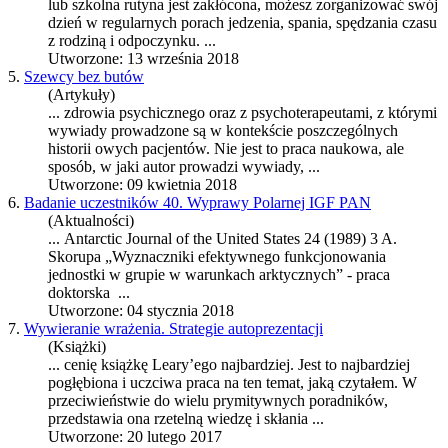
lub szkolna rutyna jest zakłócona, możesz zorganizować swój
dzień w regularnych porach jedzenia, spania, spędzania czasu
z rodziną i odpoczynku. ...
Utworzone: 13 września 2018
5.
Szewcy bez butów
(Artykuły)
... zdrowia psychicznego oraz z psychoterapeutami, z którymi
wywiady prowadzone są w kontekście poszczególnych
historii owych pacjentów. Nie jest to
praca
naukowa, ale
sposób, w jaki autor prowadzi wywiady, ...
Utworzone: 09 kwietnia 2018
6.
Badanie uczestników 40. Wyprawy Polarnej IGF PAN
(Aktualności)
... Antarctic Journal of the United States 24 (1989) 3 A.
Skorupa „Wyznaczniki efektywnego funkcjonowania
jednostki w grupie w warunkach arktycznych” -
praca
doktorska ...
Utworzone: 04 stycznia 2018
7.
Wywieranie wrażenia. Strategie autoprezentacji
(Książki)
... cenię książkę Leary’ego najbardziej. Jest to najbardziej
pogłębiona i uczciwa
praca
na ten temat, jaką czytałem. W
przeciwieństwie do wielu prymitywnych poradników,
przedstawia ona rzetelną wiedzę i skłania ...
Utworzone: 20 lutego 2017