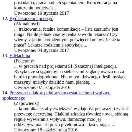
posiadania,
praca
nad ich spełnianiem. Koncentracja na
kończeniu podjętych ...
Utworzone: 19 stycznia 2017
12.
Być lekarzem i przeżyć
(Aktualności)
... traktowanie, fatalna komunikacja – lista zarzutów jest
długa. Na ile jednak znamy realia zawodu lekarza? Czy
wiemy, z jakimi codziennymi poświęceniami wiąże się ta
praca
? Lekarze codziennie spotykają ...
Utworzone: 04 stycznia 2017
13.
E-Machina
(Felietony)
... w
praca
ch nad projektami SI (Sztucznej Inteligencji).
Ryzyko, że ściągniemy na siebie sami zagładę uważa on za
bardzo prawdopodobne. Nic w tym dziwnego. Jeśli myślące
maszyny, miałyby dzielić z nami planetę. ...
Utworzone: 07 listopada 2016
14.
Pre-swazja. Jak w pełni wykorzystać techniki wpływu
społecznego
(Zapowiedzi)
... komunikacie, aby zwiększyć wydajność perswazji i zyskać
przewagę decyzyjną. Cialdini zdradza również nową, siódmą
regułę wywierania wpływu, tłumacząc moc jej
oddziaływania. To
praca
przełomowa – fascynująca ...
Utworzone: 18 października 2016