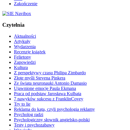
Zakończenie
Czytelnia
Aktualności
Artykuły
Wydarzenia
Recenzje książek
Felietony
Zapowiedzi
Kultura
Z perspektywy czasu Philipa Zimbardo
Złote myśli Stevena Pinkera
Ze świata neuronauki Antonio Damasio
Ujawnione emocje Paula Ekmana
Praca od podstaw Jarosława Kulbata
7 nawyków sukcesu z FranklinCovey
Try to lie
Reklama do kąta, czyli psychologia reklamy
Psycholog radzi
Psychologiczny słownik angielsko-polski
Testy i psychozabawy