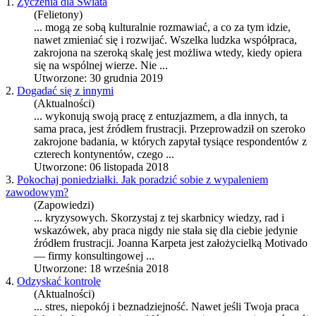
1.
Życzenia dla Świata
(Felietony)
... mogą ze sobą kulturalnie rozmawiać, a co za tym idzie,
nawet zmieniać się i rozwijać. Wszelka ludzka współ
praca
,
zakrojona na szeroką skalę jest możliwa wtedy, kiedy opiera
się na wspólnej wierze. Nie ...
Utworzone: 30 grudnia 2019
2.
Dogadać się z innymi
(Aktualności)
... wykonują swoją pracę z entuzjazmem, a dla innych, ta
sama
praca
, jest źródłem frustracji. Przeprowadził on szeroko
zakrojone badania, w których zapytał tysiące respondentów z
czterech kontynentów, czego ...
Utworzone: 06 listopada 2018
3.
Pokochaj poniedziałki. Jak poradzić sobie z wypaleniem
zawodowym?
(Zapowiedzi)
... kryzysowych. Skorzystaj z tej skarbnicy wiedzy, rad i
wskazówek, aby
praca
nigdy nie stała się dla ciebie jedynie
źródłem frustracji. Joanna Karpeta jest założycielką Motivado
— firmy konsultingowej ...
Utworzone: 18 września 2018
4.
Odzyskać kontrolę
(Aktualności)
... stres, niepokój i beznadziejność. Nawet jeśli Twoja
praca