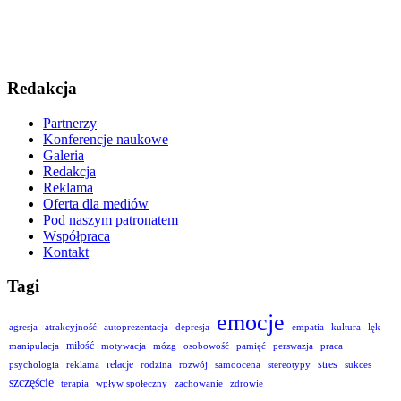
Redakcja
Partnerzy
Konferencje naukowe
Galeria
Redakcja
Reklama
Oferta dla mediów
Pod naszym patronatem
Współpraca
Kontakt
Tagi
emocje
agresja
atrakcyjność
autoprezentacja
depresja
empatia
kultura
lęk
miłość
manipulacja
motywacja
mózg
osobowość
pamięć
perswazja
praca
relacje
stres
psychologia
reklama
rodzina
rozwój
samoocena
stereotypy
sukces
szczęście
terapia
wpływ społeczny
zachowanie
zdrowie