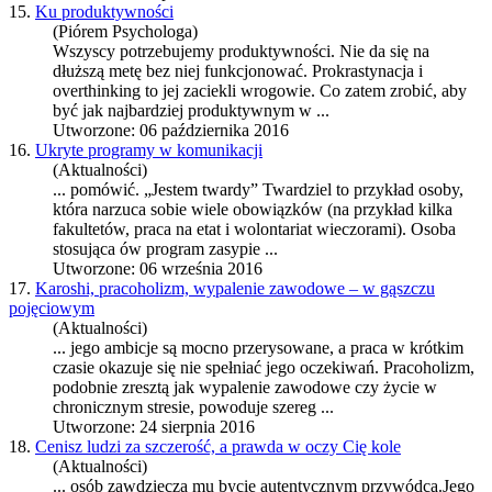
15.
Ku produktywności
(Piórem Psychologa)
Wszyscy potrzebujemy produktywności. Nie da się na
dłuższą metę bez niej funkcjonować. Prokrastynacja i
overthinking to jej zaciekli wrogowie. Co zatem zrobić, aby
być jak najbardziej produktywnym w ...
Utworzone: 06 października 2016
16.
Ukryte programy w komunikacji
(Aktualności)
... pomówić. „Jestem twardy” Twardziel to przykład osoby,
która narzuca sobie wiele obowiązków (na przykład kilka
fakultetów,
praca
na etat i wolontariat wieczorami). Osoba
stosująca ów program zasypie ...
Utworzone: 06 września 2016
17.
Karoshi, pracoholizm, wypalenie zawodowe – w gąszczu
pojęciowym
(Aktualności)
... jego ambicje są mocno przerysowane, a
praca
w krótkim
czasie okazuje się nie spełniać jego oczekiwań. Pracoholizm,
podobnie zresztą jak wypalenie zawodowe czy życie w
chronicznym stresie, powoduje szereg ...
Utworzone: 24 sierpnia 2016
18.
Cenisz ludzi za szczerość, a prawda w oczy Cię kole
(Aktualności)
... osób zawdzięcza mu bycie autentycznym przywódcą.Jego