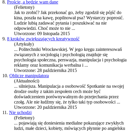
8.
Proście, a będzie wam dane
(Felietony)
Jak to zrobić? Jak przekonać go, żeby zgodził się pójść do
kina, poszła na kawę, popilnował psa? Wystarczy poprosić.
Ludzie lubią zadawać pytania i poszukiwać na nie
odpowiedzi. Choć może to nie ...
Utworzone: 09 listopada 2015
9.
8 kroków zwiększających kreatywność
(Artykuły)
... Politechniki Wrocławskiej. W jego kręgu zainteresowań
związanych z socjologią i psychologią znajduje się
psychologia społeczna, perswazja,
manipulacja
i psychologia
reklamy oraz komunikacja werbalna i ...
Utworzone: 28 października 2015
10.
Oblicze manipulatora
(Aktualności)
... silniejsza.
Manipulacja
a osobowość Spotkanie na swojej
drodze osoby z takim zespołem cech może być
doświadczeniem porównywalnym do przejechania przez
czołg. Ale nie łudźmy się, że tylko taki typ osobowości ...
Utworzone: 20 października 2015
11.
Nie uchodzi
(Felietony)
... pojawiają się doniesienia medialne pokazujące zwykłych
ludzi, małe dzieci, kobiety, mówiących płynnie po angielsku