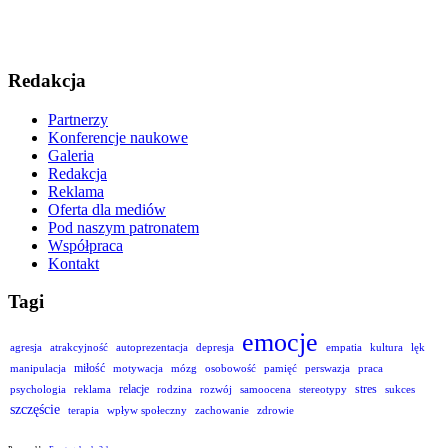
Redakcja
Partnerzy
Konferencje naukowe
Galeria
Redakcja
Reklama
Oferta dla mediów
Pod naszym patronatem
Współpraca
Kontakt
Tagi
emocje
agresja
atrakcyjność
autoprezentacja
depresja
empatia
kultura
lęk
miłość
manipulacja
motywacja
mózg
osobowość
pamięć
perswazja
praca
relacje
stres
psychologia
reklama
rodzina
rozwój
samoocena
stereotypy
sukces
szczęście
terapia
wpływ społeczny
zachowanie
zdrowie