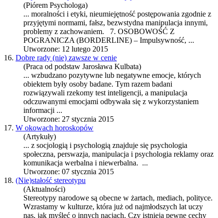
(Piórem Psychologa)
... moralności i etyki, nieumiejętność postępowania zgodnie z
przyjętymi normami, fałsz, bezwstydna
manipulacja
innymi,
problemy z zachowaniem. 7. OSOBOWOŚĆ Z
POGRANICZA (BORDERLINE) – Impulsywność, ...
Utworzone: 12 lutego 2015
16.
Dobre rady (nie) zawsze w cenie
(Praca od podstaw Jarosława Kulbata)
... wzbudzano pozytywne lub negatywne emocje, których
obiektem były osoby badane. Tym razem badani
rozwiązywali rzekomy test inteligencji, a
manipulacja
odczuwanymi emocjami odbywała się z wykorzystaniem
informacji ...
Utworzone: 27 stycznia 2015
17.
W okowach horoskopów
(Artykuły)
... z socjologią i psychologią znajduje się psychologia
społeczna, perswazja,
manipulacja
i psychologia reklamy oraz
komunikacja werbalna i niewerbalna. ...
Utworzone: 07 stycznia 2015
18.
(Nie)stałość stereotypu
(Aktualności)
Stereotypy narodowe są obecne w żartach, mediach, polityce.
Wzrastamy w kulturze, która już od najmłodszych lat uczy
nas, jak myśleć o innych nacjach. Czy istnieją pewne cechy