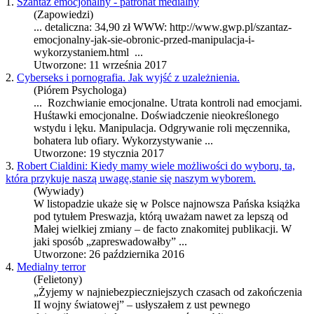
1.
Szantaż emocjonalny - patronat medialny
(Zapowiedzi)
... detaliczna: 34,90 zł WWW: http://www.gwp.pl/szantaz-
emocjonalny-jak-sie-obronic-przed-
manipulacja
-i-
wykorzystaniem.html ...
Utworzone: 11 września 2017
2.
Cyberseks i pornografia. Jak wyjść z uzależnienia.
(Piórem Psychologa)
... Rozchwianie emocjonalne. Utrata kontroli nad emocjami.
Huśtawki emocjonalne. Doświadczenie nieokreślonego
wstydu i lęku.
Manipulacja
. Odgrywanie roli męczennika,
bohatera lub ofiary. Wykorzystywanie ...
Utworzone: 19 stycznia 2017
3.
Robert Cialdini: Kiedy mamy wiele możliwości do wyboru, ta,
która przykuje naszą uwagę,stanie się naszym wyborem.
(Wywiady)
W listopadzie ukaże się w Polsce najnowsza Pańska książka
pod tytułem Preswazja, którą uważam nawet za lepszą od
Małej wielkiej zmiany – de facto znakomitej publikacji. W
jaki sposób „zapreswadowałby” ...
Utworzone: 26 października 2016
4.
Medialny terror
(Felietony)
„Żyjemy w najniebezpieczniejszych czasach od zakończenia
II wojny światowej” – usłyszałem z ust pewnego