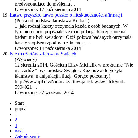
predysponujące do myślenia ...
Utworzone: 17 października 2014
19.
Łatwo przyszło, łatwo poszło: o nieskuteczności afirmacji
(Praca od podstaw Jarosława Kulbata)
... jaki rodzaj kasety otrzymała każda z osób badanych. W
tym momencie pojawiała się
manipulacja
, której istnienia
badani nie byli świadomi. Otóż połowa badanych otrzymała
kasety z opisem zgodnym z intencją ...
Utworzone: 14 października 2014
20.
Nie ma żartów - Jarosław Świątek
(Wywiady)
12 sierpnia 2014. Gościem Elizy Michalik w programie "Nie
ma żartów" był Jarosław Świątek. Rozmowa dotyczyła
kłamstwa, manipulacji i iluzji. Gorąco polecamy!
http://www.ipla.tv/Nie-ma-zartow-jaroslaw-swiatek/vod-
5994021 ...
Utworzone: 22 września 2014
Start
poprz.
1
2
3
nast.
Zakończenie