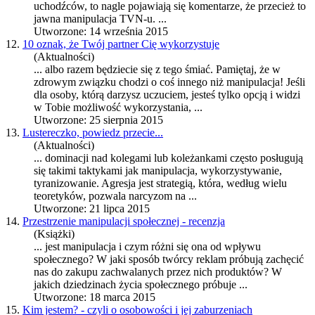
uchodźców, to nagle pojawiają się komentarze, że przecież to
jawna
manipulacja
TVN-u. ...
Utworzone: 14 września 2015
12.
10 oznak, że Twój partner Cię wykorzystuje
(Aktualności)
... albo razem będziecie się z tego śmiać. Pamiętaj, że w
zdrowym związku chodzi o coś innego niż
manipulacja
! Jeśli
dla osoby, którą darzysz uczuciem, jesteś tylko opcją i widzi
w Tobie możliwość wykorzystania, ...
Utworzone: 25 sierpnia 2015
13.
Lustereczko, powiedz przecie...
(Aktualności)
... dominacji nad kolegami lub koleżankami często posługują
się takimi taktykami jak
manipulacja
, wykorzystywanie,
tyranizowanie. Agresja jest strategią, która, według wielu
teoretyków, pozwala narcyzom na ...
Utworzone: 21 lipca 2015
14.
Przestrzenie manipulacji społecznej - recenzja
(Książki)
... jest
manipulacja
i czym różni się ona od wpływu
społecznego? W jaki sposób twórcy reklam próbują zachęcić
nas do zakupu zachwalanych przez nich produktów? W
jakich dziedzinach życia społecznego próbuje ...
Utworzone: 18 marca 2015
15.
Kim jestem? - czyli o osobowości i jej zaburzeniach