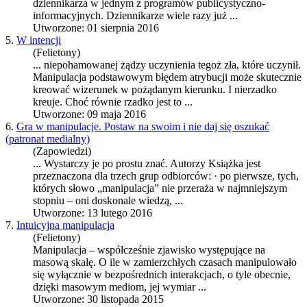
dziennikarza w jednym z programów publicystyczno-
informacyjnych. Dziennikarze wiele razy już ...
Utworzone: 01 sierpnia 2016
5.
W intencji
(Felietony)
... niepohamowanej żądzy uczynienia tegoż zła, które uczynił.
Manipulacja
podstawowym błędem atrybucji może skutecznie
kreować wizerunek w pożądanym kierunku. I nierzadko
kreuje. Choć równie rzadko jest to ...
Utworzone: 09 maja 2016
6.
Gra w manipulacje. Postaw na swoim i nie daj się oszukać
(patronat medialny)
(Zapowiedzi)
... Wystarczy je po prostu znać. Autorzy Książka jest
przeznaczona dla trzech grup odbiorców: · po pierwsze, tych,
których słowo „
manipulacja
” nie przeraża w najmniejszym
stopniu – oni doskonale wiedzą, ...
Utworzone: 13 lutego 2016
7.
Intuicyjna manipulacja
(Felietony)
Manipulacja
– współcześnie zjawisko występujące na
masową skalę. O ile w zamierzchłych czasach manipulowało
się wyłącznie w bezpośrednich interakcjach, o tyle obecnie,
dzięki masowym mediom, jej wymiar ...
Utworzone: 30 listopada 2015