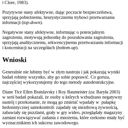
i Clore, 1983).
Pozytywne stany afektywne, dając poczucie bezpieczeństwa,
sprzyjają pobieżnemu, heurystycznemu trybowi przetwarzania
informacji (
top-down
).
Negatywne stany afektywne, informując o potencjalnym
zagrożeniu, motywują jednostkę do poszukiwania zagrożenia,
sprzyjają analitycznemu, sekwencyjnemu przetwarzaniu informacji
i koncentracji na szczegółach (
bottom-up
).
Wnioski
Generalnie nie lubimy być w złym nastroju i jak pokazują wyniki
badań robimy wszystko, aby go sobie poprawić. Co gorsza,
najczęściej wykorzystujemy do tego metody autodestrukcyjne.
Diane Tice Ellen Bratslavsky i Roy Baumeister (za: Baryła 2003)
w serii badań pokazali, że osoby u których wzbudzano negatywny
nastrój i przekonanie, że mogą go zmienić wpadały w pułapkę
hedonistycznej samokontroli: zajadały się niezdrową żywnością,
zabawiały się puzzlami, grały w gry wideo, przeglądały magazyny
zamiast rozwiązywać zadania z mnożenia, które rzekomo miały być
wyznacznikiem ich sukcesu zawodowego.