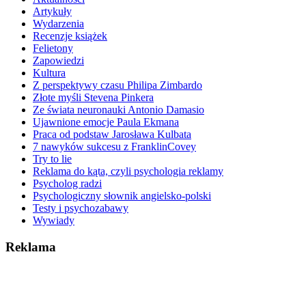
Artykuły
Wydarzenia
Recenzje książek
Felietony
Zapowiedzi
Kultura
Z perspektywy czasu Philipa Zimbardo
Złote myśli Stevena Pinkera
Ze świata neuronauki Antonio Damasio
Ujawnione emocje Paula Ekmana
Praca od podstaw Jarosława Kulbata
7 nawyków sukcesu z FranklinCovey
Try to lie
Reklama do kąta, czyli psychologia reklamy
Psycholog radzi
Psychologiczny słownik angielsko-polski
Testy i psychozabawy
Wywiady
Reklama