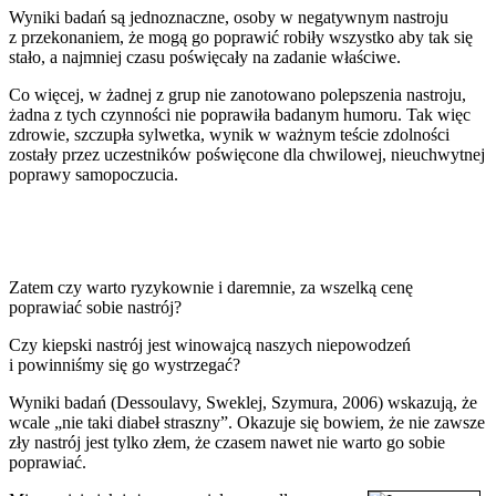
Wyniki badań są jednoznaczne, osoby w negatywnym nastroju
z przekonaniem, że mogą go poprawić robiły wszystko aby tak się
stało, a najmniej czasu poświęcały na zadanie właściwe.
Co więcej, w żadnej z grup nie zanotowano polepszenia nastroju,
żadna z tych czynności nie poprawiła badanym humoru. Tak więc
zdrowie, szczupła sylwetka, wynik w ważnym teście zdolności
zostały przez uczestników poświęcone dla chwilowej, nieuchwytnej
poprawy samopoczucia.
Zatem czy warto ryzykownie i daremnie, za wszelką cenę
poprawiać sobie nastrój?
Czy kiepski nastrój jest winowajcą naszych niepowodzeń
i powinniśmy się go wystrzegać?
Wyniki badań (Dessoulavy, Sweklej, Szymura, 2006) wskazują, że
wcale „nie taki diabeł straszny”. Okazuje się bowiem, że nie zawsze
zły nastrój jest tylko złem, że czasem nawet nie warto go sobie
poprawiać.