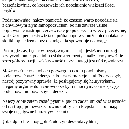
bezrefleksyjnie, co kosztowało ich popełnianie większej ilości
błędów.
Podsumowując, należy pamiętać, że czasem warto pogodzić się
z chwilowym złym samopoczuciem, bo nie zawsze usilne
poprawianie nastroju rzeczywiście go polepsza, a wręcz przeciwnie,
w dłuższej perspektywie taka próba poprawy może mieć opłakane
skutki, np. jedzenie bez opamiętania spowoduje nadwagę.
Po drugie zaś, będąc w negatywnym nastroju jesteśmy bardziej
krytyczni, mniej podatni na słabe argumenty, analizujemy uważnie
szczegóły sytuacji i selektywność naszej uwagi jest efektywniejsza.
Może właśnie w chwilach gorszego nastroju powinniśmy
podejmować ważne decyzje, bo jesteśmy racjonalni. Podczas gdy
nastrój pozytywny sprawia, że posługujemy się heurystykami,
ulegamy argumentom zarówno słabym i mocnym, co nie sprzyja
podejmowaniu poważnych decyzji.
Należy sobie zatem zadać pytanie, jakich zadań unikać w zależności
od nastroju, ponieważ zarówno dobry jak i kiepski nastrój mają
swoje negatywne i pozytywne skutki.
{rdaddphp file=moje_php/autorzy/kdessoulavy.html}