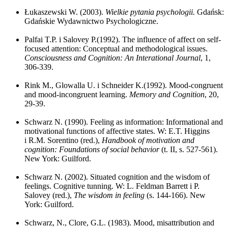
Łukaszewski W. (2003).
Wielkie pytania psychologii.
Gdańsk:
Gdańskie Wydawnictwo Psychologiczne.
Palfai T.P. i Salovey P.(1992). The influence of affect on self-
focused attention: Conceptual and methodological issues.
Consciousness and Cognition: An Interational Journal
, 1,
306-339.
Rink M., Glowalla U. i Schneider K.(1992). Mood-congruent
and mood-incongruent learning.
Memory and Cognition
, 20,
29-39.
Schwarz N. (1990). Feeling as information: Informational and
motivational functions of affective states. W: E.T. Higgins
i R.M. Sorentino (red.),
Handbook of motivation and
cognition: Foundations of social behavior
(t. II, s. 527-561).
New York: Guilford.
Schwarz N. (2002). Situated cognition and the wisdom of
feelings. Cognitive tunning. W: L. Feldman Barrett i P.
Salovey (red.),
The wisdom in feeling
(s. 144-166). New
York: Guilford.
Schwarz, N., Clore, G.L. (1983). Mood, misattribution and