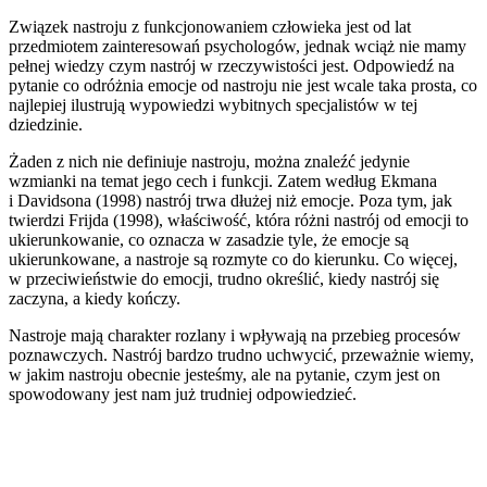
Związek nastroju z funkcjonowaniem człowieka jest od lat
przedmiotem zainteresowań psychologów, jednak wciąż nie mamy
pełnej wiedzy czym nastrój w rzeczywistości jest. Odpowiedź na
pytanie co odróżnia emocje od nastroju nie jest wcale taka prosta, co
najlepiej ilustrują wypowiedzi wybitnych specjalistów w tej
dziedzinie.
Żaden z nich nie definiuje nastroju, można znaleźć jedynie
wzmianki na temat jego cech i funkcji. Zatem według Ekmana
i Davidsona (1998) nastrój trwa dłużej niż emocje. Poza tym, jak
twierdzi Frijda (1998), właściwość, która różni nastrój od emocji to
ukierunkowanie, co oznacza w zasadzie tyle, że emocje są
ukierunkowane, a nastroje są rozmyte co do kierunku. Co więcej,
w przeciwieństwie do emocji, trudno określić, kiedy nastrój się
zaczyna, a kiedy kończy.
Nastroje mają charakter rozlany i wpływają na przebieg procesów
poznawczych. Nastrój bardzo trudno uchwycić, przeważnie wiemy,
w jakim nastroju obecnie jesteśmy, ale na pytanie, czym jest on
spowodowany jest nam już trudniej odpowiedzieć.