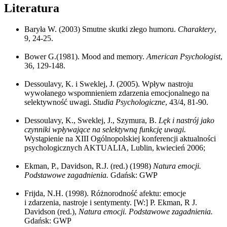
Literatura
Baryła W. (2003) Smutne skutki złego humoru.
Charaktery
,
9, 24-25.
Bower G.(1981). Mood and memory.
American Psychologist
,
36, 129-148.
Dessoulavy, K. i Sweklej, J. (2005). Wpływ nastroju
wywołanego wspomnieniem zdarzenia emocjonalnego na
selektywność uwagi.
Studia Psychologiczne
, 43/4, 81-90.
Dessoulavy, K., Sweklej, J., Szymura, B.
Lęk i nastrój jako
czynniki wpływające na selektywną funkcję uwagi.
Wystąpienie na XIII Ogólnopolskiej konferencji aktualności
psychologicznych AKTUALIA, Lublin, kwiecień 2006;
Ekman, P., Davidson, R.J. (red.) (1998)
Natura emocji.
Podstawowe zagadnienia.
Gdańsk: GWP
Frijda, N.H. (1998). Różnorodność afektu: emocje
i zdarzenia, nastroje i sentymenty. [W:] P. Ekman, R J.
Davidson (red.),
Natura emocji. Podstawowe zagadnienia.
Gdańsk: GWP