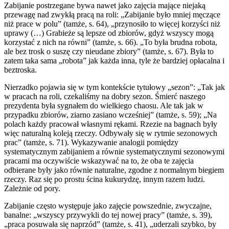
Zabijanie postrzegane bywa nawet jako zajęcia mające niejaką
przewagę nad zwykłą pracą na roli: „Zabijanie było mniej męczące
niż prace w polu” (tamże, s. 64), „przynosiło to więcej korzyści niż
uprawy (…) Grabieże są lepsze od zbiorów, gdyż wszyscy mogą
korzystać z nich na równi” (tamże, s. 66). „To była brudna robota,
ale bez trosk o suszę czy nieudane zbiory” (tamże, s. 67). Była to
zatem taka sama „robota” jak każda inna, tyle że bardziej opłacalna i
beztroska.
Nierzadko pojawia się w tym kontekście tytułowy „sezon”: „Tak jak
w pracach na roli, czekaliśmy na dobry sezon. Śmierć naszego
prezydenta była sygnałem do wielkiego chaosu. Ale tak jak w
przypadku zbiorów, ziarno zasiano wcześniej” (tamże, s. 59); „Na
polach każdy pracował własnymi rękami. Rzezie na bagnach były
więc naturalną koleją rzeczy. Odbywały się w rytmie sezonowych
prac” (tamże, s. 71). Wykazywanie analogii pomiędzy
systematycznym zabijaniem a równie systematycznymi sezonowymi
pracami ma oczywiście wskazywać na to, że oba te zajęcia
odbierane były jako równie naturalne, zgodne z normalnym biegiem
rzeczy. Raz się po prostu ścina kukurydzę, innym razem ludzi.
Zależnie od pory.
Zabijanie często występuje jako zajęcie powszednie, zwyczajne,
banalne: „wszyscy przywykli do tej nowej pracy” (tamże, s. 39),
„praca posuwała się naprzód” (tamże, s. 41), „uderzali szybko, by