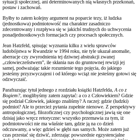
sytuacji społecznej, ani determinowanych nią własnych przekonań,
postaw i zachowań.
Byłby to zatem kolejny argument na poparcie tezy, iż ludzka
(jednostkowa) podmiotowość ma charakter zasadniczo
zdecentrowany i rozpływa się w jakichś trudnych do uchwycenia
ponadjednostkowych formacjach czy procesach społecznych.
Jean Hatzfeld, spisując wyznania kilku z wielu sprawców
ludobójstwa w Rwandzie w 1994 roku, nie tyle ukazał anomalie,
aberracje czy zwyrodnienia tej dziwnej abstrakcji zwanej
„człowieczeństwem”, ile skłania nas do gruntownej rewizji jej
samej, podważając takie rozumienie tego pojęcia, do jakiego
jesteśmy przyzwyczajeni i od którego wciąż nie jesteśmy gotowi się
odzwyczaić.
Parafrazując tytuł jednego z rozdziału książki Hatzfelda,
A co z
Bogiem?
, moglibyśmy zatem zapytać: a co z Człowiekiem? Gdzie
się podział Człowiek, jakiego znaliśmy? A raczej: gdzie (ludzki)
podmiot? Ale to przecież pytania zupełnie nienowe. Z perspektywy
antropologicznej, filozoficznej czy psychologicznej jawią się one
dzisiaj jako wręcz retoryczne: wszystko przemawia za tym, iż
podmiotowości nie ma właśnie tam, gdzie ją na co dzień
odczuwamy, a więc gdzieś w głębi nas samych. Może zatem już
czas przestać się dziwić, zderzając powszednie egzystencjalne