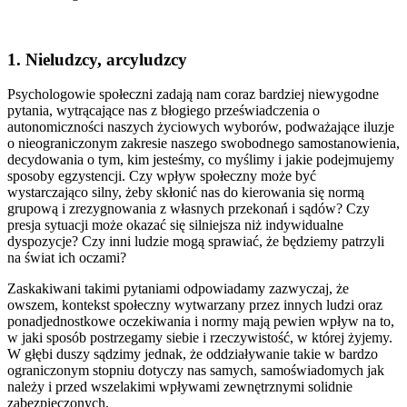
1. Nieludzcy, arcyludzcy
Psychologowie społeczni zadają nam coraz bardziej niewygodne
pytania, wytrącające nas z błogiego przeświadczenia o
autonomiczności naszych życiowych wyborów, podważające iluzje
o nieograniczonym zakresie naszego swobodnego samostanowienia,
decydowania o tym, kim jesteśmy, co myślimy i jakie podejmujemy
sposoby egzystencji. Czy wpływ społeczny może być
wystarczająco silny, żeby skłonić nas do kierowania się normą
grupową i zrezygnowania z własnych przekonań i sądów? Czy
presja sytuacji może okazać się silniejsza niż indywidualne
dyspozycje? Czy inni ludzie mogą sprawiać, że będziemy patrzyli
na świat ich oczami?
Zaskakiwani takimi pytaniami odpowiadamy zazwyczaj, że
owszem, kontekst społeczny wytwarzany przez innych ludzi oraz
ponadjednostkowe oczekiwania i normy mają pewien wpływ na to,
w jaki sposób postrzegamy siebie i rzeczywistość, w której żyjemy.
W głębi duszy sądzimy jednak, że oddziaływanie takie w bardzo
ograniczonym stopniu dotyczy nas samych, samoświadomych jak
należy i przed wszelakimi wpływami zewnętrznymi solidnie
zabezpieczonych.