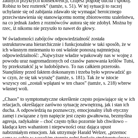
żadnych przykrych konsekwencji, czujesz pogodę ducha i spokój.
Robisz to bez rozterek” (tamże, s. 51). W tej sytuacji to raczej
uchylanie się od zabijania zdawało się wymagać heroicznego
przeciwstawienia się stanowiącemu normę zbiorowemu szaleństwu,
na co jednak żaden z rozmówców autora się nie zdobył. Można by
rzec, iż nikomu nie przyszło to nawet do głowy.
W świadomości zabójców odpowiedzialność została
ustrukturowana hierarchicznie i funkcjonalnie w taki sposób, że w
ich własnym mniemaniu to oni właśnie ponoszą najmniejszą
odpowiedzialność: „Najwyższe władze wpakowały nas w wojnę z
powodu uraz nagromadzonych od czasów panowania królów Tutsi,
by przekształcić ją w ludobójstwo. To nas całkiem przerosło.
Stanęliśmy przed faktem dokonanym i trzeba było wprowadzić go
w czyn, że się tak wyrażę” (tamże, s. 181). Tak że w istocie
wszyscy oni „zostali wplątani w ten chaos” (tamże, s. 218) wbrew
własnej woli.
„Chaos” to symptomatyczne określenie często pojawiające się w ich
relacjach, określające zarówno sytuację zewnętrzną, jak i stan ich
ducha. A odpowiedzią na poznawczy, emocjonalny i/lub etyczny
zamęt i związane z tym napięcie jest często gwałtowna, bezmyślna
agresja, radykalnie – choć często tylko pozornie lub chwilowo –
kładąca kres wahaniom i niepewności oraz dająca upust
nabrzmiałym emocjom. Jak utrzymuje Harald Welzer, „przemoc
sama w sobie w wysokim stopniu pełni funkcję strukturotwórczą: