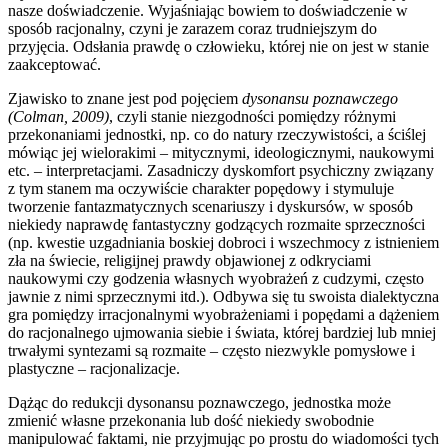
nasze doświadczenie. Wyjaśniając bowiem to doświadczenie w
sposób racjonalny, czyni je zarazem coraz trudniejszym do
przyjęcia. Odsłania prawdę o człowieku, której nie on jest w stanie
zaakceptować.
Zjawisko to znane jest pod pojęciem
dysonansu poznawczego
(Colman, 2009)
, czyli stanie niezgodności pomiędzy różnymi
przekonaniami jednostki, np. co do natury rzeczywistości, a ściślej
mówiąc jej wielorakimi – mitycznymi, ideologicznymi, naukowymi
etc. – interpretacjami. Zasadniczy dyskomfort psychiczny związany
z tym stanem ma oczywiście charakter popędowy i stymuluje
tworzenie fantazmatycznych scenariuszy i dyskursów, w sposób
niekiedy naprawdę fantastyczny godzących rozmaite sprzeczności
(np. kwestie uzgadniania boskiej dobroci i wszechmocy z istnieniem
zła na świecie, religijnej prawdy objawionej z odkryciami
naukowymi czy godzenia własnych wyobrażeń z cudzymi, często
jawnie z nimi sprzecznymi itd.). Odbywa się tu swoista dialektyczna
gra pomiędzy irracjonalnymi wyobrażeniami i popędami a dążeniem
do racjonalnego ujmowania siebie i świata, której bardziej lub mniej
trwałymi syntezami są rozmaite – często niezwykle pomysłowe i
plastyczne – racjonalizacje.
Dążąc do redukcji dysonansu poznawczego, jednostka może
zmienić własne przekonania lub dość niekiedy swobodnie
manipulować faktami, nie przyjmując po prostu do wiadomości tych