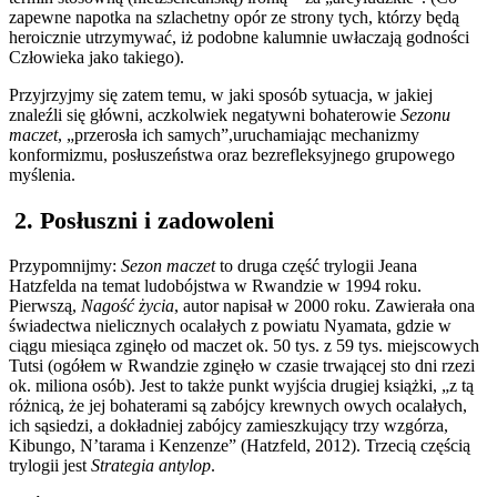
zapewne napotka na szlachetny opór ze strony tych, którzy będą
heroicznie utrzymywać, iż podobne kalumnie uwłaczają godności
Człowieka jako takiego).
Przyjrzyjmy się zatem temu, w jaki sposób sytuacja, w jakiej
znaleźli się główni, aczkolwiek negatywni bohaterowie
Sezonu
maczet
, „przerosła ich samych”,uruchamiając mechanizmy
konformizmu, posłuszeństwa oraz bezrefleksyjnego grupowego
myślenia.
2. Posłuszni i zadowoleni
Przypomnijmy:
Sezon maczet
to druga część trylogii Jeana
Hatzfelda na temat ludobójstwa w Rwandzie w 1994 roku.
Pierwszą,
Nagość życia
, autor napisał w 2000 roku. Zawierała ona
świadectwa nielicznych ocalałych z powiatu Nyamata, gdzie w
ciągu miesiąca zginęło od maczet ok. 50 tys. z 59 tys. miejscowych
Tutsi (ogółem w Rwandzie zginęło w czasie trwającej sto dni rzezi
ok. miliona osób). Jest to także punkt wyjścia drugiej książki, „z tą
różnicą, że jej bohaterami są zabójcy krewnych owych ocalałych,
ich sąsiedzi, a dokładniej zabójcy zamieszkujący trzy wzgórza,
Kibungo, N’tarama i Kenzenze” (Hatzfeld, 2012). Trzecią częścią
trylogii jest
Strategia antylop
.