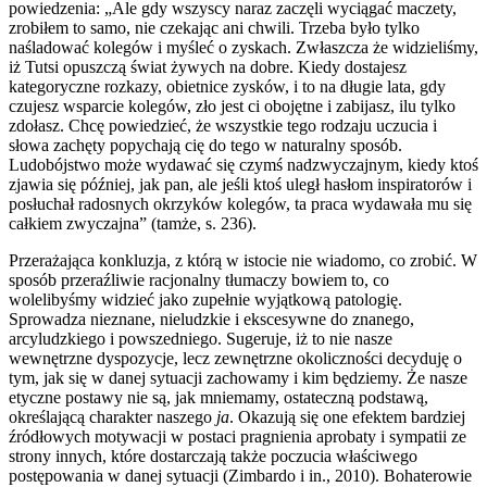
powiedzenia: „Ale gdy wszyscy naraz zaczęli wyciągać maczety,
zrobiłem to samo, nie czekając ani chwili. Trzeba było tylko
naśladować kolegów i myśleć o zyskach. Zwłaszcza że widzieliśmy,
iż Tutsi opuszczą świat żywych na dobre. Kiedy dostajesz
kategoryczne rozkazy, obietnice zysków, i to na długie lata, gdy
czujesz wsparcie kolegów, zło jest ci obojętne i zabijasz, ilu tylko
zdołasz. Chcę powiedzieć, że wszystkie tego rodzaju uczucia i
słowa zachęty popychają cię do tego w naturalny sposób.
Ludobójstwo może wydawać się czymś nadzwyczajnym, kiedy ktoś
zjawia się później, jak pan, ale jeśli ktoś uległ hasłom inspiratorów i
posłuchał radosnych okrzyków kolegów, ta praca wydawała mu się
całkiem zwyczajna” (tamże, s. 236).
Przerażająca konkluzja, z którą w istocie nie wiadomo, co zrobić. W
sposób przeraźliwie racjonalny tłumaczy bowiem to, co
wolelibyśmy widzieć jako zupełnie wyjątkową patologię.
Sprowadza nieznane, nieludzkie i ekscesywne do znanego,
arcyludzkiego i powszedniego. Sugeruje, iż to nie nasze
wewnętrzne dyspozycje, lecz zewnętrzne okoliczności decyduję o
tym, jak się w danej sytuacji zachowamy i kim będziemy. Że nasze
etyczne postawy nie są, jak mniemamy, ostateczną podstawą,
określającą charakter naszego
ja
. Okazują się one efektem bardziej
źródłowych motywacji w postaci pragnienia aprobaty i sympatii ze
strony innych, które dostarczają także poczucia właściwego
postępowania w danej sytuacji (Zimbardo i in., 2010). Bohaterowie