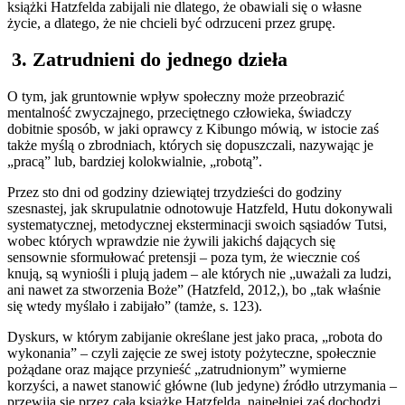
książki Hatzfelda zabijali nie dlatego, że obawiali się o własne
życie, a dlatego, że nie chcieli być odrzuceni przez grupę.
3. Zatrudnieni do jednego dzieła
O tym, jak gruntownie wpływ społeczny może przeobrazić
mentalność zwyczajnego, przeciętnego człowieka, świadczy
dobitnie sposób, w jaki oprawcy z Kibungo mówią, w istocie zaś
także myślą o zbrodniach, których się dopuszczali, nazywając je
„pracą” lub, bardziej kolokwialnie, „robotą”.
Przez sto dni od godziny dziewiątej trzydzieści do godziny
szesnastej, jak skrupulatnie odnotowuje Hatzfeld, Hutu dokonywali
systematycznej, metodycznej eksterminacji swoich sąsiadów Tutsi,
wobec których wprawdzie nie żywili jakichś dających się
sensownie sformułować pretensji – poza tym, że wiecznie coś
knują, są wyniośli i plują jadem – ale których nie „uważali za ludzi,
ani nawet za stworzenia Boże” (Hatzfeld, 2012,), bo „tak właśnie
się wtedy myślało i zabijało” (tamże, s. 123).
Dyskurs, w którym zabijanie określane jest jako praca, „robota do
wykonania” – czyli zajęcie ze swej istoty pożyteczne, społecznie
pożądane oraz mające przynieść „zatrudnionym” wymierne
korzyści, a nawet stanowić główne (lub jedyne) źródło utrzymania –
przewija się przez całą książkę Hatzfelda, najpełniej zaś dochodzi