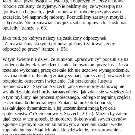
Jako praca przynosząca satysfakcję i odprężenie: „Przy tej nowej
robocie czuliśmy, że żyjemy. Nie baliśmy się, że wyczerpią nas
gonitwy na bagnach, a jeśli komuś w tej robocie przypisywało
szczęście, był naprawdę radosny. Porzuciliśmy zasiewy, motyki i
całą resztę. Nie rozmawialiśmy już z sobą o uprawach. Troski nas
opuściły” (tamże, s. 63).
Jako trud, po którym należy się zasłużony odpoczynek:
„Zamawialiśmy skrzynki primusa, piliśmy i żartowali, żeby
odpocząć po pracy” (tamże, s. 95).
W tym świetle nie dziwi, że sumienni „pracownicy” poczuli się na
koniec cokolwiek zawiedzeni – niejako oszukani przez los – że za
rzetelnie wykonaną pracę czekało ich nie uczciwe wynagrodzenie,
lecz (na skutek radykalnej zmiany sytuacji społecznej) powszechne
potępienie, ostracyzm i więzienie. Jak przekonują Justyna
Siemienowicz i Szymon Szczęch, „masowe mordy stanowią nie
wynik działalności hordy barbarzyńców, jak zdaje się w większości
o tym myślimy, ale procesu społecznego, którego integralną częścią
jest zmiana kodu moralnego. Zmiana ta może dokonać się
zaskakująco dynamicznie, a jej uczestnikami mogą być całe
społeczeństwa” (Siemienowicz, Szczęch, 2012). Można by zatem
ująć rzecz w ten sposób, iż mordercy dokonywali swych czynów
zgodnie z jednym kodem kulturowym, a oceniani zostali wedle
zupełnie innego. Stąd ich niejakie zdziwienie, rozczarowanie, a