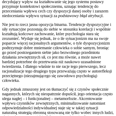
decydujący wpływ na kształtowanie się jego systemu postawy
przypisuje kontekstowi społecznemu, uznając tendencję do
przeceniania wpływu cech czy dyspozycji danej osoby i zarazem
niedoceniania wpływu sytuacji za
podstawowy błąd atrybucji
.
Nie jest to rzecz jasna opozycja binarna. Tendencje dyspozycyjne i
siły sytuacyjne pozostają do siebie w stosunku korelacji i wspólnie
kształtują końcowe zachowanie, które psychologia stara się
zrozumieć. Wydaje się jednak, że o ile sytuacjonizm ma na swoje
poparcie więcej racjonalnych argumentów, o tyle dyspozycjonizm
podtrzymuje dobre mniemanie człowieka o sobie samym, broniąc
go przed postrzeganiem siebie jako bezwolnego przedmiotu
działania zewnętrznych sił, co jest mu równie, a może nawet
bardziej potrzebne do przetrwania niż naukowo uzasadnione
twierdzenia. I dlatego właśnie to nie racje tego pierwszego, lecz
racjonalizacje tego drugiego typu przeważają często w autorefleksji
przeciętnego (niezajmującego się zawodowo psychologią)
człowieka.
Gdy jednak zmuszony jest on tłumaczyć się z czynów społecznie
nagannych, których się nieopatrznie dopuścił, jego orientacja często
ulega nagłej – i funkcjonalnej – metamorfozie. Akcentowanie
wpływu czynników zewnętrznych, minimalizowanie natomiast
odpowiedzialności indywidualnej staje się w takiej sytuacji
naturalną strategią obronną stosowaną nie tylko wobec innych ludzi,