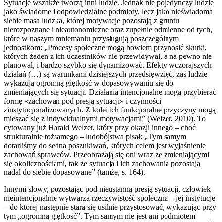
Sytuacje wszakże tworzą inni ludzie. Jednak nie pojedynczy ludzie
jako świadome i odpowiedzialne podmioty, lecz jako nieświadoma
siebie masa ludzka, której motywacje pozostają z gruntu
nierozpoznane i nieautonomiczne oraz zupełnie odmienne od tych,
które w naszym mniemaniu przysługują poszczególnym
jednostkom: „Procesy społeczne mogą bowiem przynosić skutki,
których żaden z ich uczestników nie przewidywał, a na pewno nie
planował, i bardzo szybko się dynamizować. Efekty wczorajszych
działań (…) są warunkami dzisiejszych przedsięwzięć, zaś ludzie
wykazują ogromną giętkość w dopasowywaniu się do
zmieniających się sytuacji. Działania intencjonalne mogą przybierać
formę «zachowań pod presją sytuacji» i czynności
zinstytucjonalizowanych. Z kolei ich funkcjonalne przyczyny mogą
mieszać się z indywidualnymi motywacjami” (Welzer, 2010). To
cytowany już Harald Welzer, który przy okazji innego – choć
strukturalnie tożsamego – ludobójstwa pisał: „Tym samym
dotarliśmy do sedna poszukiwań, których celem jest wyjaśnienie
zachowań sprawców. Przeobrażają się oni wraz ze zmieniającymi
się okolicznościami, tak że sytuacja i ich zachowania pozostają
nadal do siebie dopasowane” (tamże, s. 164).
Innymi słowy, pozostając pod nieustanną presją sytuacji, człowiek
nieintencjonalnie wytwarza rzeczywistość społeczną – jej instytucje
– do której następnie stara się usilnie przystosować, wykazując przy
tym „ogromną giętkość”. Tym samym nie jest ani podmiotem