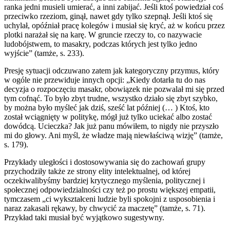
ranka jedni musieli umierać, a inni zabijać. Jeśli ktoś powiedział coś
przeciwko rzeziom, ginął, nawet gdy tylko szepnął. Jeśli ktoś się
uchylał, opóźniał pracę kolegów i musiał się kryć, aż w końcu przez
plotki narażał się na karę. W gruncie rzeczy to, co nazywacie
ludobójstwem, to masakry, podczas których jest tylko jedno
wyjście” (tamże, s. 233).
Presję sytuacji odczuwano zatem jak kategoryczny przymus, który
w ogóle nie przewiduje innych opcji: „Kiedy dotarła tu do nas
decyzja o rozpoczęciu masakr, obowiązek nie pozwalał mi się przed
tym cofnąć. To było zbyt trudne, wszystko działo się zbyt szybko,
by można było myśleć jak dziś, sześć lat później (… ) Ktoś, kto
został wciągnięty w politykę, mógł już tylko uciekać albo zostać
dowódcą. Ucieczka? Jak już panu mówiłem, to nigdy nie przyszło
mi do głowy. Ani myśl, że władze mają niewłaściwą wizję” (tamże,
s. 179).
Przykłady uległości i dostosowywania się do zachowań grupy
przychodziły także ze strony elity intelektualnej, od której
oczekiwalibyśmy bardziej krytycznego myślenia, politycznej i
społecznej odpowiedzialności czy też po prostu większej empatii,
tymczasem „ci wykształceni ludzie byli spokojni z usposobienia i
naraz zakasali rękawy, by chwycić za maczetę” (tamże, s. 71).
Przykład taki musiał być wyjątkowo sugestywny.