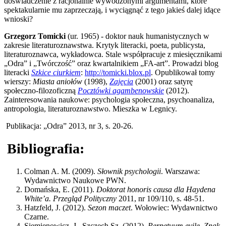
doświadczenie z racjonalnie wywodzonymi argumentami, które
spektakularnie mu zaprzeczają, i wyciągnąć z tego jakieś dalej idące
wnioski?
Grzegorz Tomicki
(ur. 1965) - doktor nauk humanistycznych w
zakresie literaturoznawstwa. Krytyk literacki, poeta, publicysta,
literaturoznawca, wykładowca. Stale współpracuje z miesięcznikami
„Odra” i „Twórczość” oraz kwartalnikiem „FA-art”. Prowadzi blog
literacki
Szkice ciurkiem
:
http://tomicki.blox.pl
. Opublikował tomy
wierszy:
Miasta aniołów
(1998),
Zajęcia
(2001) oraz satyrę
społeczno-filozoficzną
Pocztówki agambenowskie
(2012).
Zainteresowania naukowe: psychologia społeczna, psychoanaliza,
antropologia, literaturoznawstwo. Mieszka w Legnicy.
Publikacja: „Odra” 2013, nr 3, s. 20-26.
Bibliografia:
Colman A. M. (2009).
Słownik psychologii
. Warszawa:
Wydawnictwo Naukowe PWN.
Domańska, E. (2011).
Doktorat honoris causa dla Haydena
White’a.
Przegląd Polityczny
2011, nr 109/110, s. 48-51.
Hatzfeld, J. (2012).
Sezon maczet
. Wołowiec: Wydawnictwo
Czarne.
Siemienowicz, J., Szczęch Sz. (2012).
Perpetuum evile
.
Znak