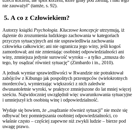
trzech korzeni, ale splot korzeni, które gniły pod ziemią, i nikt tego
nie zauważył” (tamże, s. 92).
5. A co z Człowiekiem?
Autorzy książki
Psychologia. Kluczowe koncepcje
utrzymują, iż
dążenie do zrozumienia ludzkiego zachowania w kategoriach
przyczyn sytuacyjnych ani nie usprawiedliwia zachowania
człowieka całkowicie; ani nie ogranicza jego winy, jeśli kogoś
zamordował; ani nie zmieniając osobistej odpowiedzialności ani
winy, zmniejsza jedynie surowość wyroku – a tylko „zmusza do
tego, by osądzać również sytuację” (Zimbardo i in., 2010).
A jednak wymiar sprawiedliwości w Rwandzie nie potraktował
zabójców z Kibungo jak pospolitych przestępców (wielokrotnych
morderców), wymierzając większości z nich zaledwie
dwunastoletnie wyroki, w praktyce zmniejszone do lat mniej więcej
sześciu. Najwidoczniej uwzględnił więc uwarunkowania sytuacyjne
i umniejszył ich osobistą winę i odpowiedzialność.
Wydaje się bowiem, że „osądzanie również sytuacji” nie może się
odbywać bez pomniejszania osobistej odpowiedzialności, co
właśnie często – częściej zapewne niż zwykli ludzie – bierze pod
uwagę prawo.