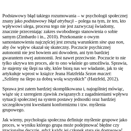
Podstawowy błąd takiego rozumowania – w psychologii społecznej
znany jako
podstawowy błąd atrybucji
– polega na tym, że ten, kto
wpływowi ulega, procesu tego nie jest zazwyczaj świadomy,
znacznie przeceniając zakres swobodnego stanowienia o sobie
samym (Zimbardo i in., 2010). Przekonanie o owym
samostanowieniu najczęściej jest zresztą warunkiem
sine qua non
,
aby ów wpływ okazał się skuteczny. Poczucie psychicznej
autonomii nie jest bowiem ani dowodem, ani tym bardziej
gwarantem owej autonomii. Jest nawet przeciwnie. Poczucie to nie
tylko ukrywa ten proces, ale to ono właśnie go umożliwia. Sprawia,
że stajemy się ślepi na siły, które biorą nas we władanie, jak to się
artykułuje wprost w książce Jeana Hatzfelda
Sezon maczet
:
„Szliśmy na ślepo za dobrą wolą wszystkich” (Hatzfeld, 2012).
Sprawa jest zatem bardziej skomplikowana i, najogólniej mówiąc,
wiąże się z szeregiem zjawisk związanych z zagadnieniami wpływu
sytuacji społecznej na system postawy jednostki oraz bardziej
szczegółowymi kwestiami konformizmu i tzw. myślenia
grupowego.
Jak wiemy, psychologia społeczna definiuje myślenie grupowe jako
proces, w wyniku którego grupa może podejmować błędne czy
irracjonalne decyzje, gdyż każdy jej członek stara się dostosować