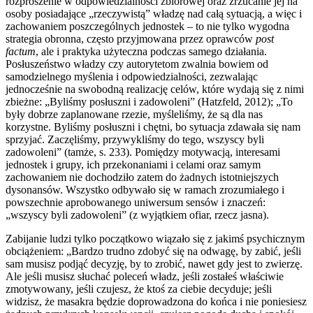
rozproszenie w odpowiedzialności zbiorowej oraz zrzucanie jej na
osoby posiadające „rzeczywistą” władzę nad całą sytuacją, a więc i
zachowaniem poszczególnych jednostek – to nie tylko wygodna
strategia obronna, często przyjmowana przez oprawców
post
factum
, ale i praktyka użyteczna podczas samego działania.
Posłuszeństwo władzy czy autorytetom zwalnia bowiem od
samodzielnego myślenia i odpowiedzialności, zezwalając
jednocześnie na swobodną realizację celów, które wydają się z nimi
zbieżne: „Byliśmy posłuszni i zadowoleni” (Hatzfeld, 2012); „To
były dobrze zaplanowane rzezie, myśleliśmy, że są dla nas
korzystne. Byliśmy posłuszni i chętni, bo sytuacja zdawała się nam
sprzyjać. Zaczęliśmy, przywykliśmy do tego, wszyscy byli
zadowoleni” (tamże, s. 233). Pomiędzy motywacją, interesami
jednostek i grupy, ich przekonaniami i celami oraz samym
zachowaniem nie dochodziło zatem do żadnych istotniejszych
dysonansów. Wszystko odbywało się w ramach zrozumiałego i
powszechnie aprobowanego uniwersum sensów i znaczeń:
„wszyscy byli zadowoleni” (z wyjątkiem ofiar, rzecz jasna).
Zabijanie ludzi tylko początkowo wiązało się z jakimś psychicznym
obciążeniem: „Bardzo trudno zdobyć się na odwagę, by zabić, jeśli
sam musisz podjąć decyzję, by to zrobić, nawet gdy jest to zwierzę.
Ale jeśli musisz słuchać poleceń władz, jeśli zostałeś właściwie
zmotywowany, jeśli czujesz, że ktoś za ciebie decyduje; jeśli
widzisz, że masakra będzie doprowadzona do końca i nie poniesiesz