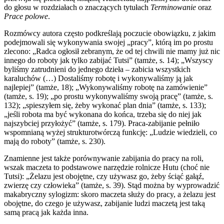
do głosu w rozdziałach o znaczących tytułach
Terminowanie
oraz
Prace polowe
.
Rozmówcy autora często podkreślają poczucie obowiązku, z jakim
podejmowali się wykonywania swojej „pracy”, którą im po prostu
zlecono: „Radca ogłosił zebranym, że od tej chwili nie mamy już nic
innego do roboty jak tylko zabijać Tutsi” (tamże, s. 14); „Wszyscy
byliśmy zatrudnieni do jednego dzieła – zabicia wszystkich
karaluchów (…) Dostaliśmy robotę i wykonywaliśmy ją jak
najlepiej” (tamże, 18); „Wykonywaliśmy robotę na zamówienie”
(tamże, s. 19); „po prostu wykonywaliśmy swoją pracę” (tamże, s.
132); „spieszyłem się, żeby wykonać plan dnia” (tamże, s. 133);
„jeśli robota ma być wykonana do końca, trzeba się do niej jak
najszybciej przyłożyć” (tamże, s. 179). Praca-zabijanie pełniło
wspomnianą wyżej strukturotwórczą funkcję: „Ludzie wiedzieli, co
mają do roboty” (tamże, s. 230).
Znamienne jest także porównywanie zabijania do pracy na roli,
wszak maczeta to podstawowe narzędzie rolnicze Hutu (choć nie
Tutsi): „Żelazu jest obojętne, czy używasz go, żeby ściąć gałąź,
zwierzę czy człowieka” (tamże, s. 39). Stąd można by wyprowadzić
makabryczny sylogizm: skoro maczeta służy do pracy, a żelazu jest
obojętne, do czego je używasz, zabijanie ludzi maczetą jest taką
samą pracą jak każda inna.