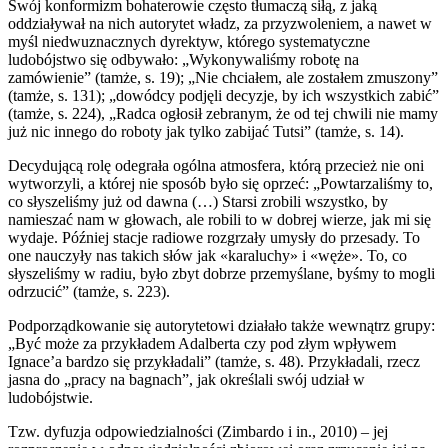
Swój konformizm bohaterowie często tłumaczą siłą, z jaką
oddziaływał na nich autorytet władz, za przyzwoleniem, a nawet w
myśl niedwuznacznych dyrektyw, którego systematyczne
ludobójstwo się odbywało: „Wykonywaliśmy robotę na
zamówienie” (tamże, s. 19); „Nie chciałem, ale zostałem zmuszony”
(tamże, s. 131); „dowódcy podjęli decyzje, by ich wszystkich zabić”
(tamże, s. 224), „Radca ogłosił zebranym, że od tej chwili nie mamy
już nic innego do roboty jak tylko zabijać Tutsi” (tamże, s. 14).
Decydującą rolę odegrała ogólna atmosfera, którą przecież nie oni
wytworzyli, a której nie sposób było się oprzeć: „Powtarzaliśmy to,
co słyszeliśmy już od dawna (…) Starsi zrobili wszystko, by
namieszać nam w głowach, ale robili to w dobrej wierze, jak mi się
wydaje. Później stacje radiowe rozgrzały umysły do przesady. To
one nauczyły nas takich słów jak «karaluchy» i «węże». To, co
słyszeliśmy w radiu, było zbyt dobrze przemyślane, byśmy to mogli
odrzucić” (tamże, s. 223).
Podporządkowanie się autorytetowi działało także wewnątrz grupy:
„Być może za przykładem Adalberta czy pod złym wpływem
Ignace’a bardzo się przykładali” (tamże, s. 48). Przykładali, rzecz
jasna do „pracy na bagnach”, jak określali swój udział w
ludobójstwie.
Tzw. dyfuzja odpowiedzialności (Zimbardo i in., 2010) – jej