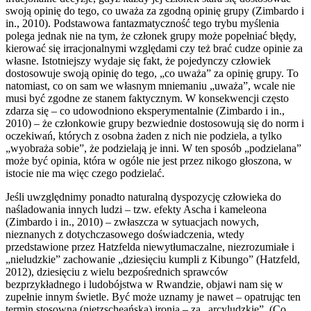
swoją opinię do tego, co uważa za zgodną opinię grupy (Zimbardo i
in., 2010). Podstawowa fantazmatyczność tego trybu myślenia
polega jednak nie na tym, że członek grupy może popełniać błędy,
kierować się irracjonalnymi względami czy też brać cudze opinie za
własne. Istotniejszy wydaje się fakt, że pojedynczy człowiek
dostosowuje swoją opinię do tego, „co uważa” za opinię grupy. To
natomiast, co on sam we własnym mniemaniu „uważa”, wcale nie
musi być zgodne ze stanem faktycznym. W konsekwencji często
zdarza się – co udowodniono eksperymentalnie (Zimbardo i in.,
2010) – że członkowie grupy bezwiednie dostosowują się do norm i
oczekiwań, których z osobna żaden z nich nie podziela, a tylko
„wyobraża sobie”, że podzielają je inni. W ten sposób „podzielana”
może być opinia, która w ogóle nie jest przez nikogo głoszona, w
istocie nie ma więc czego podzielać.
Jeśli uwzględnimy ponadto naturalną dyspozycję człowieka do
naśladowania innych ludzi – tzw. efekty Ascha i kameleona
(Zimbardo i in., 2010) – zwłaszcza w sytuacjach nowych,
nieznanych z dotychczasowego doświadczenia, wtedy
przedstawione przez Hatzfelda niewytłumaczalne, niezrozumiałe i
„nieludzkie” zachowanie „dziesięciu kumpli z Kibungo” (Hatzfeld,
2012), dziesięciu z wielu bezpośrednich sprawców
bezprzykładnego i ludobójstwa w Rwandzie, objawi nam się w
zupełnie innym świetle. Być może uznamy je nawet – opatrując ten
termin stosowną (nietzscheańską) ironią – za „arcyludzkie”. (Co