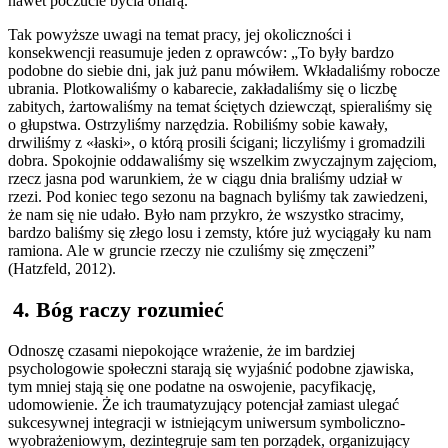
nawet poczucie bycia ofiarą.
Tak powyższe uwagi na temat pracy, jej okoliczności i
konsekwencji reasumuje jeden z oprawców: „To były bardzo
podobne do siebie dni, jak już panu mówiłem. Wkładaliśmy robocze
ubrania. Plotkowaliśmy o kabarecie, zakładaliśmy się o liczbę
zabitych, żartowaliśmy na temat ściętych dziewcząt, spieraliśmy się
o głupstwa. Ostrzyliśmy narzędzia. Robiliśmy sobie kawały,
drwiliśmy z «łaski», o którą prosili ścigani; liczyliśmy i gromadzili
dobra. Spokojnie oddawaliśmy się wszelkim zwyczajnym zajęciom,
rzecz jasna pod warunkiem, że w ciągu dnia braliśmy udział w
rzezi. Pod koniec tego sezonu na bagnach byliśmy tak zawiedzeni,
że nam się nie udało. Było nam przykro, że wszystko stracimy,
bardzo baliśmy się złego losu i zemsty, które już wyciągały ku nam
ramiona. Ale w gruncie rzeczy nie czuliśmy się zmęczeni”
(Hatzfeld, 2012).
4. Bóg raczy rozumieć
Odnoszę czasami niepokojące wrażenie, że im bardziej
psychologowie społeczni starają się wyjaśnić podobne zjawiska,
tym mniej stają się one podatne na oswojenie, pacyfikację,
udomowienie. Że ich traumatyzujący potencjał zamiast ulegać
sukcesywnej integracji w istniejącym uniwersum symboliczno-
wyobrażeniowym, dezintegruje sam ten porządek, organizujący