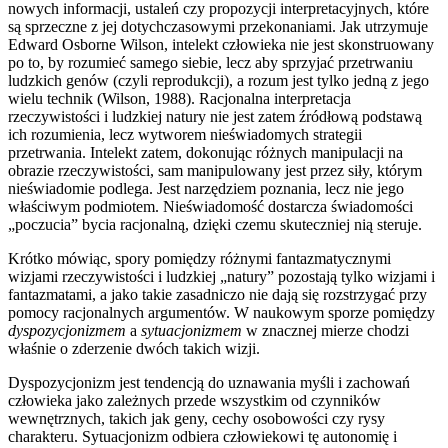
nowych informacji, ustaleń czy propozycji interpretacyjnych, które
są sprzeczne z jej dotychczasowymi przekonaniami. Jak utrzymuje
Edward Osborne Wilson, intelekt człowieka nie jest skonstruowany
po to, by rozumieć samego siebie, lecz aby sprzyjać przetrwaniu
ludzkich genów (czyli reprodukcji), a rozum jest tylko jedną z jego
wielu technik (Wilson, 1988). Racjonalna interpretacja
rzeczywistości i ludzkiej natury nie jest zatem źródłową podstawą
ich rozumienia, lecz wytworem nieświadomych strategii
przetrwania. Intelekt zatem, dokonując różnych manipulacji na
obrazie rzeczywistości, sam manipulowany jest przez siły, którym
nieświadomie podlega. Jest narzędziem poznania, lecz nie jego
właściwym podmiotem. Nieświadomość dostarcza świadomości
„poczucia” bycia racjonalną, dzięki czemu skuteczniej nią steruje.
Krótko mówiąc, spory pomiędzy różnymi fantazmatycznymi
wizjami rzeczywistości i ludzkiej „natury” pozostają tylko wizjami i
fantazmatami, a jako takie zasadniczo nie dają się rozstrzygać przy
pomocy racjonalnych argumentów. W naukowym sporze pomiędzy
dyspozycjonizmem
a
sytuacjonizmem
w znacznej mierze chodzi
właśnie o zderzenie dwóch takich wizji.
Dyspozycjonizm jest tendencją do uznawania myśli i zachowań
człowieka jako zależnych przede wszystkim od czynników
wewnętrznych, takich jak geny, cechy osobowości czy rysy
charakteru. Sytuacjonizm odbiera człowiekowi tę autonomię i