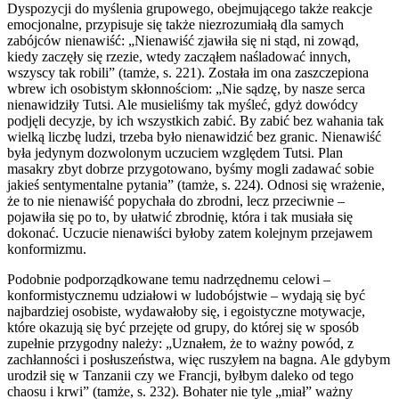
Dyspozycji do myślenia grupowego, obejmującego także reakcje
emocjonalne, przypisuje się także niezrozumiałą dla samych
zabójców nienawiść: „Nienawiść zjawiła się ni stąd, ni zowąd,
kiedy zaczęły się rzezie, wtedy zacząłem naśladować innych,
wszyscy tak robili” (tamże, s. 221). Została im ona zaszczepiona
wbrew ich osobistym skłonnościom: „Nie sądzę, by nasze serca
nienawidziły Tutsi. Ale musieliśmy tak myśleć, gdyż dowódcy
podjęli decyzje, by ich wszystkich zabić. By zabić bez wahania tak
wielką liczbę ludzi, trzeba było nienawidzić bez granic. Nienawiść
była jedynym dozwolonym uczuciem względem Tutsi. Plan
masakry zbyt dobrze przygotowano, byśmy mogli zadawać sobie
jakieś sentymentalne pytania” (tamże, s. 224). Odnosi się wrażenie,
że to nie nienawiść popychała do zbrodni, lecz przeciwnie –
pojawiła się po to, by ułatwić zbrodnię, która i tak musiała się
dokonać. Uczucie nienawiści byłoby zatem kolejnym przejawem
konformizmu.
Podobnie podporządkowane temu nadrzędnemu celowi –
konformistycznemu udziałowi w ludobójstwie – wydają się być
najbardziej osobiste, wydawałoby się, i egoistyczne motywacje,
które okazują się być przejęte od grupy, do której się w sposób
zupełnie przygodny należy: „Uznałem, że to ważny powód, z
zachłanności i posłuszeństwa, więc ruszyłem na bagna. Ale gdybym
urodził się w Tanzanii czy we Francji, byłbym daleko od tego
chaosu i krwi” (tamże, s. 232). Bohater nie tyle „miał” ważny