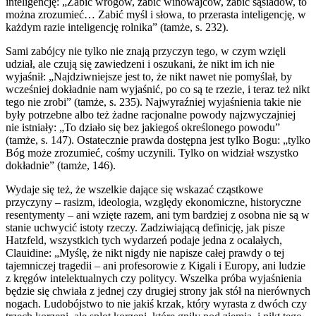
inteligencję: „Zabić wrogów, zabić winowajców, zabić sąsiadów, to
można zrozumieć… Zabić myśl i słowa, to przerasta inteligencję, w
każdym razie inteligencję rolnika” (tamże, s. 232).
Sami zabójcy nie tylko nie znają przyczyn tego, w czym wzięli
udział, ale czują się zawiedzeni i oszukani, że nikt im ich nie
wyjaśnił: „Najdziwniejsze jest to, że nikt nawet nie pomyślał, by
wcześniej dokładnie nam wyjaśnić, po co są te rzezie, i teraz też nikt
tego nie zrobi” (tamże, s. 235). Najwyraźniej wyjaśnienia takie nie
były potrzebne albo też żadne racjonalne powody najzwyczajniej
nie istniały: „To działo się bez jakiegoś określonego powodu”
(tamże, s. 147). Ostatecznie prawda dostępna jest tylko Bogu: „tylko
Bóg może zrozumieć, cośmy uczynili. Tylko on widział wszystko
dokładnie” (tamże, 146).
Wydaje się też, że wszelkie dające się wskazać cząstkowe
przyczyny – rasizm, ideologia, względy ekonomiczne, historyczne
resentymenty – ani wzięte razem, ani tym bardziej z osobna nie są w
stanie uchwycić istoty rzeczy. Zadziwiającą definicję, jak pisze
Hatzfeld, wszystkich tych wydarzeń podaje jedna z ocalałych,
Clauidine: „Myślę, że nikt nigdy nie napisze całej prawdy o tej
tajemniczej tragedii – ani profesorowie z Kigali i Europy, ani ludzie
z kręgów intelektualnych czy politycy. Wszelka próba wyjaśnienia
będzie się chwiała z jednej czy drugiej strony jak stół na nierównych
nogach. Ludobójstwo to nie jakiś krzak, który wyrasta z dwóch czy