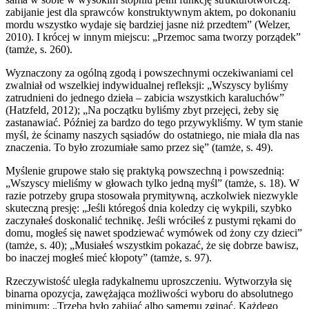
zabijanie jest dla sprawców konstruktywnym aktem, po dokonaniu
mordu wszystko wydaje się bardziej jasne niż przedtem” (Welzer,
2010). I krócej w innym miejscu: „Przemoc sama tworzy porządek”
(tamże, s. 260).
Wyznaczony za ogólną zgodą i powszechnymi oczekiwaniami cel
zwalniał od wszelkiej indywidualnej refleksji: „Wszyscy byliśmy
zatrudnieni do jednego dzieła – zabicia wszystkich karaluchów”
(Hatzfeld, 2012); „Na początku byliśmy zbyt przejęci, żeby się
zastanawiać. Później za bardzo do tego przywykliśmy. W tym stanie
myśl, że ścinamy naszych sąsiadów do ostatniego, nie miała dla nas
znaczenia. To było zrozumiałe samo przez się” (tamże, s. 49).
Myślenie grupowe stało się praktyką powszechną i powszednią:
„Wszyscy mieliśmy w głowach tylko jedną myśl” (tamże, s. 18). W
razie potrzeby grupa stosowała prymitywną, aczkolwiek niezwykle
skuteczną presję: „Jeśli któregoś dnia koledzy cię wykpili, szybko
zaczynałeś doskonalić technikę. Jeśli wróciłeś z pustymi rękami do
domu, mogłeś się nawet spodziewać wymówek od żony czy dzieci”
(tamże, s. 40); „Musiałeś wszystkim pokazać, że się dobrze bawisz,
bo inaczej mogłeś mieć kłopoty” (tamże, s. 97).
Rzeczywistość uległa radykalnemu uproszczeniu. Wytworzyła się
binarna opozycja, zawężająca możliwości wyboru do absolutnego
minimum: „Trzeba było zabijać albo samemu zginąć. Każdego