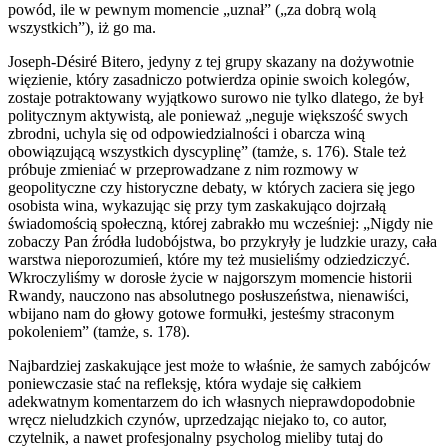
powód, ile w pewnym momencie „uznał” („za dobrą wolą
wszystkich”), iż go ma.
Joseph-Désiré Bitero, jedyny z tej grupy skazany na dożywotnie
więzienie, który zasadniczo potwierdza opinie swoich kolegów,
zostaje potraktowany wyjątkowo surowo nie tylko dlatego, że był
politycznym aktywistą, ale ponieważ „neguje większość swych
zbrodni, uchyla się od odpowiedzialności i obarcza winą
obowiązującą wszystkich dyscyplinę” (tamże, s. 176). Stale też
próbuje zmieniać w przeprowadzane z nim rozmowy w
geopolityczne czy historyczne debaty, w których zaciera się jego
osobista wina, wykazując się przy tym zaskakująco dojrzałą
świadomością społeczną, której zabrakło mu wcześniej: „Nigdy nie
zobaczy Pan źródła ludobójstwa, bo przykryły je ludzkie urazy, cała
warstwa nieporozumień, które my też musieliśmy odziedziczyć.
Wkroczyliśmy w dorosłe życie w najgorszym momencie historii
Rwandy, nauczono nas absolutnego posłuszeństwa, nienawiści,
wbijano nam do głowy gotowe formułki, jesteśmy straconym
pokoleniem” (tamże, s. 178).
Najbardziej zaskakujące jest może to właśnie, że samych zabójców
poniewczasie stać na refleksję, która wydaje się całkiem
adekwatnym komentarzem do ich własnych nieprawdopodobnie
wręcz nieludzkich czynów, uprzedzając niejako to, co autor,
czytelnik, a nawet profesjonalny psycholog mieliby tutaj do