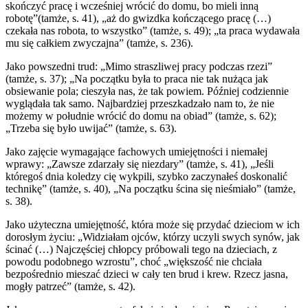
skończyć pracę i wcześniej wrócić do domu, bo mieli inną
robotę”(tamże, s. 41), „aż do gwizdka kończącego pracę (…)
czekała nas robota, to wszystko” (tamże, s. 49); „ta praca wydawała
mu się całkiem zwyczajna” (tamże, s. 236).
Jako powszedni trud: „Mimo straszliwej pracy podczas rzezi”
(tamże, s. 37); „Na początku była to praca nie tak nużąca jak
obsiewanie pola; cieszyła nas, że tak powiem. Później codziennie
wyglądała tak samo. Najbardziej przeszkadzało nam to, że nie
możemy w południe wrócić do domu na obiad” (tamże, s. 62);
„Trzeba się było uwijać” (tamże, s. 63).
Jako zajęcie wymagające fachowych umiejętności i niemałej
wprawy: „Zawsze zdarzały się niezdary” (tamże, s. 41), „Jeśli
któregoś dnia koledzy cię wykpili, szybko zaczynałeś doskonalić
technikę” (tamże, s. 40), „Na początku ścina się nieśmiało” (tamże,
s. 38).
Jako użyteczna umiejętność, która może się przydać dzieciom w ich
dorosłym życiu: „Widziałam ojców, którzy uczyli swych synów, jak
ścinać (…) Najczęściej chłopcy próbowali tego na dzieciach, z
powodu podobnego wzrostu”, choć „większość nie chciała
bezpośrednio mieszać dzieci w cały ten brud i krew. Rzecz jasna,
mogły patrzeć” (tamże, s. 42).