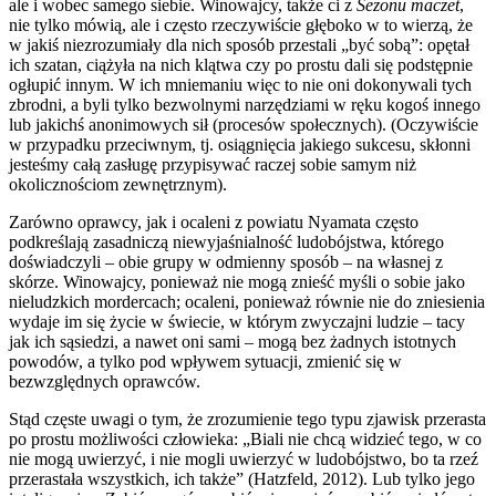
ale i wobec samego siebie. Winowajcy, także ci z
Sezonu maczet
,
nie tylko mówią, ale i często rzeczywiście głęboko w to wierzą, że
w jakiś niezrozumiały dla nich sposób przestali „być sobą”: opętał
ich szatan, ciążyła na nich klątwa czy po prostu dali się podstępnie
ogłupić innym. W ich mniemaniu więc to nie oni dokonywali tych
zbrodni, a byli tylko bezwolnymi narzędziami w ręku kogoś innego
lub jakichś anonimowych sił (procesów społecznych). (Oczywiście
w przypadku przeciwnym, tj. osiągnięcia jakiego sukcesu, skłonni
jesteśmy całą zasługę przypisywać raczej sobie samym niż
okolicznościom zewnętrznym).
Zarówno oprawcy, jak i ocaleni z powiatu Nyamata często
podkreślają zasadniczą niewyjaśnialność ludobójstwa, którego
doświadczyli – obie grupy w odmienny sposób – na własnej z
skórze. Winowajcy, ponieważ nie mogą znieść myśli o sobie jako
nieludzkich mordercach; ocaleni, ponieważ równie nie do zniesienia
wydaje im się życie w świecie, w którym zwyczajni ludzie – tacy
jak ich sąsiedzi, a nawet oni sami – mogą bez żadnych istotnych
powodów, a tylko pod wpływem sytuacji, zmienić się w
bezwzględnych oprawców.
Stąd częste uwagi o tym, że zrozumienie tego typu zjawisk przerasta
po prostu możliwości człowieka: „Biali nie chcą widzieć tego, w co
nie mogą uwierzyć, i nie mogli uwierzyć w ludobójstwo, bo ta rzeź
przerastała wszystkich, ich także” (Hatzfeld, 2012). Lub tylko jego