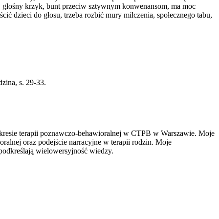
 jej głośny krzyk, bunt przeciw sztywnym konwenansom, ma moc
cić dzieci do głosu, trzeba rozbić mury milczenia, społecznego tabu,
zina, s. 29-33.
zakresie terapii poznawczo-behawioralnej w CTPB w Warszawie. Moje
alnej oraz podejście narracyjne w terapii rodzin. Moje
i podkreślają wielowersyjność wiedzy.