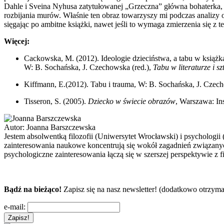
Dahle i Sveina Nyhusa zatytułowanej „Grzeczna” główna bohaterka, 
rozbijania murów. Właśnie ten obraz towarzyszy mi podczas analizy op
sięgając po ambitne książki, nawet jeśli to wymaga zmierzenia się z 
Więcej:
Cackowska, M. (2012). Ideologie dzieciństwa, a tabu w książk
W: B. Sochańska, J. Czechowska (red.),
Tabu w literaturze i sz
Kiffmann, E.(2012). Tabu i trauma, W: B. Sochańska, J. Czech
Tisseron, S. (2005).
Dziecko w świecie obrazów
, Warszawa: I
Autor:
Joanna Barszczewska
Jestem absolwentką filozofii (Uniwersytet Wrocławski) i psycholo
zainteresowania naukowe koncentrują się wokół zagadnień związanych 
psychologiczne zainteresowania łączą się w szerszej perspektywie z f
Bądź na bieżąco!
Zapisz się na nasz newsletter! (dodatkowo otrzyma
e-mail: