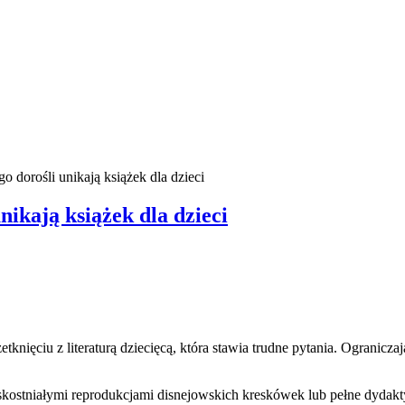
ego dorośli unikają książek dla dzieci
unikają książek dla dzieci
etknięciu z literaturą dziecięcą, która stawia trudne pytania. Ogranic
ane skostniałymi reprodukcjami disnejowskich kreskówek lub pełne dydak