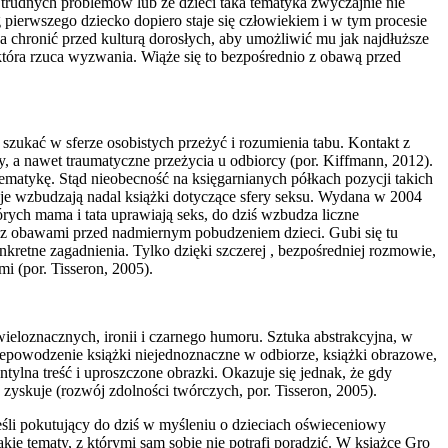
ie trudnych problemów lub że dzieci taka tematyka zwyczajnie nie
pierwszego dziecko dopiero staje się człowiekiem i w tym procesie
a chronić przed kulturą dorosłych, aby umożliwić mu jak najdłuższe
 która rzuca wyzwania. Wiąże się to bezpośrednio z obawą przed
szukać w sferze osobistych przeżyć i rozumienia tabu. Kontakt z
, a nawet traumatyczne przeżycia u odbiorcy (por. Kiffmann, 2012).
 tematykę. Stąd nieobecność na księgarnianych półkach pozycji takich
usje wzbudzają nadal książki dotyczące sfery seksu. Wydana w 2004
rych mama i tata uprawiają seks, do dziś wzbudza liczne
 z obawami przed nadmiernym pobudzeniem dzieci. Gubi się tu
nkretne zagadnienia. Tylko dzięki szczerej , bezpośredniej rozmowie,
i (por. Tisseron, 2005).
ieloznacznych, ironii i czarnego humoru. Sztuka abstrakcyjna, w
 niepowodzenie książki niejednoznaczne w odbiorze, książki obrazowe,
tylna treść i uproszczone obrazki. Okazuje się jednak, że gdy
e zyskuje (rozwój zdolności twórczych, por. Tisseron, 2005).
eśli pokutujący do dziś w myśleniu o dzieciach oświeceniowy
kie tematy, z którymi sam sobie nie potrafi poradzić. W książce Gro