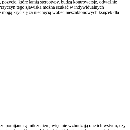
 pozycje, które łamią stereotypy, budzą kontrowersje, odważnie
ci. Przyczyn tego zjawiska można szukać w indywidualnych
 mogą kryć się za niechęcią wobec nieszablonowych książek dla
urze pomijane są milczeniem, więc nie wzbudzają one ich wstydu, czy