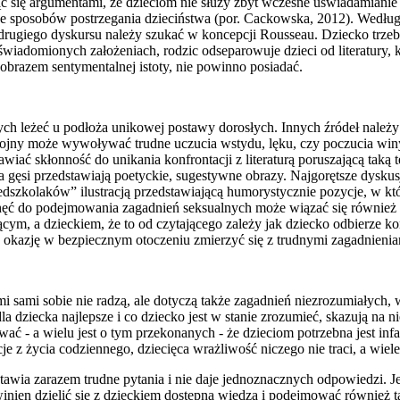
niając się argumentami, że dzieciom nie służy zbyt wczesne uświadamian
ące sposobów postrzegania dzieciństwa (por. Cackowska, 2012). Według 
 drugiego dyskursu należy szukać w koncepcji Rousseau. Dziecko trzeb
uświadomionych założeniach, rodzic odseparowuje dzieci od literatury,
obrazem sentymentalnej istoty, nie powinno posiadać.
ch leżeć u podłoża unikowej postawy dorosłych. Innych źródeł należy 
wojny może wywoływać trudne uczucia wstydu, lęku, czy poczucia winy
awiać skłonność do unikania konfrontacji z literaturą poruszającą taką
nia gęsi przedstawiają poetyckie, sugestywne obrazy. Najgorętsze dysk
dszkolaków” ilustracją przedstawiającą humorystycznie pozycje, w któ
chęć do podejmowania zagadnień seksualnych może wiązać się również
ącym, a dzieckiem, że to od czytającego zależy jak dziecko odbierze ko
a okazję w bezpiecznym otoczeniu zmierzyć się z trudnymi zagadnieniam
sami sobie nie radzą, ale dotyczą także zagadnień niezrozumiałych, w
la dziecka najlepsze i co dziecko jest w stanie zrozumieć, skazują na
ć - a wielu jest o tym przekonanych - że dzieciom potrzebna jest infan
je z życia codziennego, dziecięca wrażliwość niczego nie traci, a wiel
tawia zarazem trudne pytania i nie daje jednoznacznych odpowiedzi. J
inien dzielić się z dzieckiem dostępną wiedzą i podejmować również ta