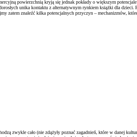
ercyjną powierzchnią kryją się jednak pokłady o większym potencjale,
upa dorosłych unika kontaktu z alternatywnym rynkiem książki dla dzie
jmy zatem znaleźć kilka potencjalnych przyczyn – mechanizmów, które
wychodzą zwykle cało (nie zdążyły poznać zagadnień, które w danej kult