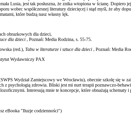
mała Lusia, jest tak posłuszna, że znika wtopiona w ścianę. Dopiero
oru wobec współczesnej literatury dziecięcej i stąd myśl, że aby dopuś
tematami, które budzą nasz własny lęk.
ach obrazkowych dla dzieci,
tuce dla dzieci
, Poznań: Media Rodzina, s. 55-75.
owska (red.),
Tabu w literaturze i sztuce dla dzieci
, Poznań: Media Rod
nstytut Wydawniczy PAX
gii (SWPS Wydział Zamiejscowy we Wrocławiu), obecnie szkolę się w 
z psychologią zdrowia. Bliski jest mi nurt terapii poznawczo-behawior
ilozoficznymi. Interesują mnie te koncepcje, które obnażają schematy 
sz eBooka "Iluzje codzienności")