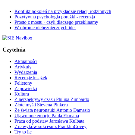
Konflikt pokoleń na przykładzie relacji rodzinnych
Pozytywna psychologia porażki - recenzja
Prosto z mostu - czyli dlaczego przeklinamy
W obronie niebezpiecznych idei
Czytelnia
Aktualności
Artykuły
Wydarzenia
Recenzje książek
Felietony
Zapowiedzi
Kultura
Z perspektywy czasu Philipa Zimbardo
Złote myśli Stevena Pinkera
Ze świata neuronauki Antonio Damasio
Ujawnione emocje Paula Ekmana
Praca od podstaw Jarosława Kulbata
7 nawyków sukcesu z FranklinCovey
Try to lie