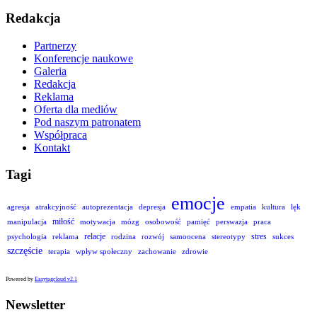
Redakcja
Partnerzy
Konferencje naukowe
Galeria
Redakcja
Reklama
Oferta dla mediów
Pod naszym patronatem
Współpraca
Kontakt
Tagi
emocje
agresja
atrakcyjność
autoprezentacja
depresja
empatia
kultura
lęk
miłość
manipulacja
motywacja
mózg
osobowość
pamięć
perswazja
praca
relacje
stres
psychologia
reklama
rodzina
rozwój
samoocena
stereotypy
sukces
szczęście
terapia
wpływ społeczny
zachowanie
zdrowie
Powered by
Easytagcloud v2.1
Newsletter