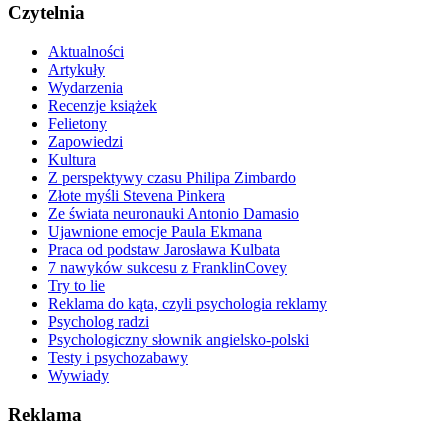
Czytelnia
Aktualności
Artykuły
Wydarzenia
Recenzje książek
Felietony
Zapowiedzi
Kultura
Z perspektywy czasu Philipa Zimbardo
Złote myśli Stevena Pinkera
Ze świata neuronauki Antonio Damasio
Ujawnione emocje Paula Ekmana
Praca od podstaw Jarosława Kulbata
7 nawyków sukcesu z FranklinCovey
Try to lie
Reklama do kąta, czyli psychologia reklamy
Psycholog radzi
Psychologiczny słownik angielsko-polski
Testy i psychozabawy
Wywiady
Reklama