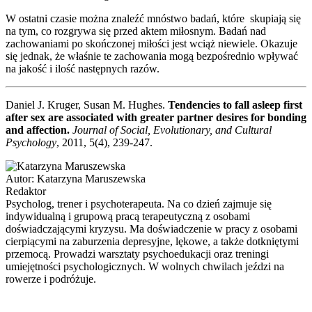
W ostatni czasie można znaleźć mnóstwo badań, które skupiają się
na tym, co rozgrywa się przed aktem miłosnym. Badań nad
zachowaniami po skończonej miłości jest wciąż niewiele. Okazuje
się jednak, że właśnie te zachowania mogą bezpośrednio wpływać
na jakość i ilość następnych razów.
Daniel J. Kruger, Susan M. Hughes.
Tendencies to fall asleep first
after sex are associated with greater partner desires for bonding
and affection.
Journal of Social, Evolutionary, and Cultural
Psychology
, 2011, 5(4), 239-247.
Autor:
Katarzyna Maruszewska
Redaktor
Psycholog, trener i psychoterapeuta. Na co dzień zajmuje się
indywidualną i grupową pracą terapeutyczną z osobami
doświadczającymi kryzysu. Ma doświadczenie w pracy z osobami
cierpiącymi na zaburzenia depresyjne, lękowe, a także dotkniętymi
przemocą. Prowadzi warsztaty psychoedukacji oraz treningi
umiejętności psychologicznych. W wolnych chwilach jeździ na
rowerze i podróżuje.