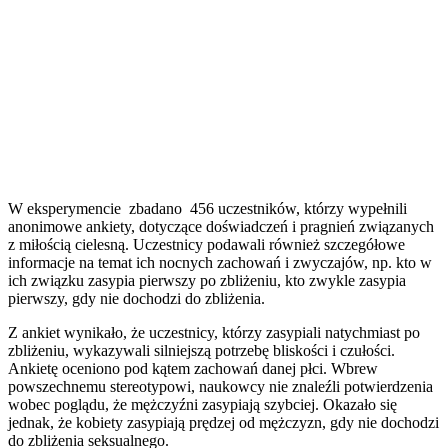
W eksperymencie zbadano 456 uczestników, którzy wypełnili
anonimowe ankiety, dotyczące doświadczeń i pragnień związanych
z miłością cielesną. Uczestnicy podawali również szczegółowe
informacje na temat ich nocnych zachowań i zwyczajów, np. kto w
ich związku zasypia pierwszy po zbliżeniu, kto zwykle zasypia
pierwszy, gdy nie dochodzi do zbliżenia.
Z ankiet wynikało, że uczestnicy, którzy zasypiali natychmiast po
zbliżeniu, wykazywali silniejszą potrzebę bliskości i czułości.
Ankietę oceniono pod kątem zachowań danej płci. Wbrew
powszechnemu stereotypowi, naukowcy nie znaleźli potwierdzenia
wobec poglądu, że mężczyźni zasypiają szybciej. Okazało się
jednak, że kobiety zasypiają prędzej od mężczyzn, gdy nie dochodzi
do zbliżenia seksualnego.