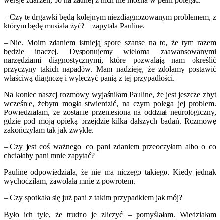
wersje zdarzeń, bo na żadnej z nich nie można w pełni polegać.
– Czy te drgawki będą kolejnym niezdiagnozowanym problemem, z
którym będę musiała żyć? – zapytała Pauline.
– Nie. Moim zdaniem istnieją spore szanse na to, że tym razem
będzie inaczej. Dysponujemy wieloma zaawansowanymi
narzędziami diagnostycznymi, które pozwalają nam określić
przyczyny takich napadów. Mam nadzieję, że zdołamy postawić
właściwą diagnozę i wyleczyć panią z tej przypadłości.
Na koniec naszej rozmowy wyjaśniłam Pauline, że jest jeszcze zbyt
wcześnie, żebym mogła stwierdzić, na czym polega jej problem.
Powiedziałam, że zostanie przeniesiona na oddział neurologiczny,
gdzie pod moją opieką przejdzie kilka dalszych badań. Rozmowę
zakończyłam tak jak zwykle.
– Czy jest coś ważnego, co pani zdaniem przeoczyłam albo o co
chciałaby pani mnie zapytać?
Pauline odpowiedziała, że nie ma niczego takiego. Kiedy jednak
wychodziłam, zawołała mnie z powrotem.
– Czy spotkała się już pani z takim przypadkiem jak mój?
Było ich tyle, że trudno je zliczyć – pomyślałam. Wiedziałam