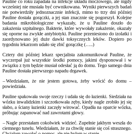
Pauline co roku zapadała na infekcje układu moczowego, ale nigdy
wcześniej nie musiała być cewnikowana. Wyniki pierwszych badań
nie potwierdziły jednoznacznie infekcji, mimo to trzy dni później
Pauline dostała gorączki, a jej stan znacznie się pogorszył. Kolejne
badania mikrobiologiczne wykazały, że u Pauline doszło do
zakażenia szpitalnego. Bakterie, które wywołały zakażenie, okazały
się oporne na zwykłe antybiotyki. Pauline przeniesiono do izolatki i
zaordynowano jej duże dawki toksycznych leków. Dopiero po
tygodniu lekarzom udało się zbić gorączkę (…..)
Cztery dni później lekarz specjalista zakomunikował Pauline, że
wyczerpał już wszystkie środki pomocy, jakimi dysponował i w
związku z tym będzie musiał odesłać ją do domu. Tego samego dnia
Pauline dostała pierwszego napadu drgawek.
– Wiedziałam, że nie jestem gotowa, żeby wrócić do domu –
powiedziała.
Pauline spakowała swoje rzeczy i udała się do łazienki. Siedziała na
wózku inwalidzkim i szczotkowała zęby, kiedy nagle zrobiło jej się
słabo, a ściany łazienki zaczęły wirować. Opadła na oparcie wózka,
próbując zapanować nad zawrotami głowy.
– Nagle przestałam cokolwiek widzieć. Zupełnie jakbym weszła do
ciemnego tunelu. Wiedziałam, że za chwilę stanie się coś strasznego.
Chciałam zawołać o pomoc, ale nie byłam w stanie.