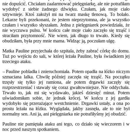
nie dopuścić. Chciałam zaalarmować pielęgniarkę, ale nie potrafiłam
wydobyć z siebie żadnego dźwięku. Czułam, jak moje ciało
sztywnieje. Ktoś założył mi na twarz maskę tlenową. To bolało.
Lekarze byli przekonani, że jestem nieprzytomna, ale ja wszystko
czułam i wszystko słyszałam. Jedna z pielęgniarek powiedziała, że
nie wyczuwa pulsu. W końcu całe moje ciało zaczęło się trząść i
straciłam przytomność. Nie wiem, jak długo to trwało. Kiedy się
obudziłam, była przy mnie mama. Widząc ją, poczułam ulgę.
Matka Pauline przyjechała do szpitala, żeby zabrać córkę do domu.
Tuż po wejściu do sali, w której leżała Pauline, była świadkiem jej
trzeciego ataku.
– Pauline pobladła i znieruchomiała. Potem opadła na łóżko niczym
szmaciana lalka. Chwilę później zaczęła się trząść. Na początku
trzęsły się tylko jej ramiona, ale potem drgawki zaczęły się
rozprzestrzeniać i stawały się coraz gwałtowniejsze. Nie oddychała.
Trwało to, jak mi się wydawało, jakieś dziesięć minut. Potem
uświadomiłam sobie, że jednak krócej. W końcu z jej gardła
wydobyło się przerażające westchnienie. Drgawki ustały, a ona po
prostu leżała na łóżku. Wyglądała, jakby zasnęła, ale to nie był
normalny sen. Ani ja, ani pielęgniarka nie potrafiłyśmy jej obudzić.
Pauline nie pamiętała ataku ani tego, co działo się wieczorem i w
noc przed naszym spotkaniem.