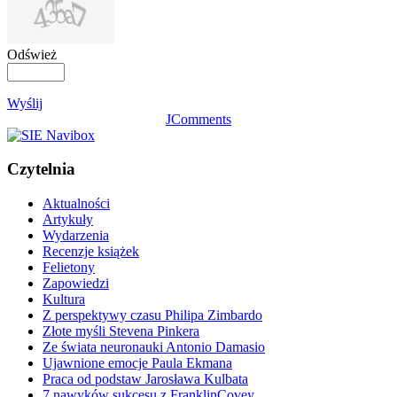
Odśwież
Wyślij
JComments
Czytelnia
Aktualności
Artykuły
Wydarzenia
Recenzje książek
Felietony
Zapowiedzi
Kultura
Z perspektywy czasu Philipa Zimbardo
Złote myśli Stevena Pinkera
Ze świata neuronauki Antonio Damasio
Ujawnione emocje Paula Ekmana
Praca od podstaw Jarosława Kulbata
7 nawyków sukcesu z FranklinCovey