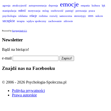
emocje
agresja
atrakcyjność
autoprezentacja
depresja
empatia
kultura
lęk
miłość
manipulacja
motywacja
mózg
osobowość
pamięć
perswazja
praca
relacje
stres
psychologia
reklama
rodzina
rozwój
samoocena
stereotypy
sukces
szczęście
terapia
wpływ społeczny
zachowanie
zdrowie
Powered by
Easytagcloud v2.1
Newsletter
Bądź na bieżąco!
e-mail
Znajdź nas na Facebooku
© 2006 - 2026 Psychologia-Spoleczna.pl
Polityka prywatności
Prawa autorskie