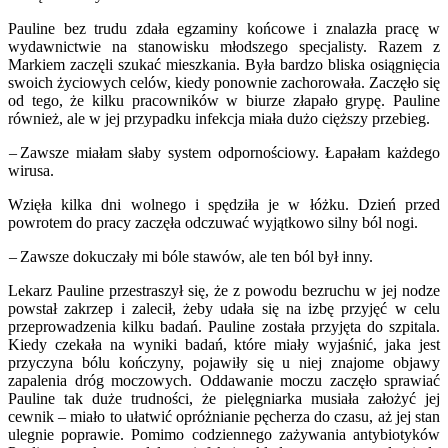
Pauline bez trudu zdała egzaminy końcowe i znalazła pracę w
wydawnictwie na stanowisku młodszego specjalisty. Razem z
Markiem zaczęli szukać mieszkania. Była bardzo bliska osiągnięcia
swoich życiowych celów, kiedy ponownie zachorowała. Zaczęło się
od tego, że kilku pracowników w biurze złapało grypę. Pauline
również, ale w jej przypadku infekcja miała dużo cięższy przebieg.
– Zawsze miałam słaby system odpornościowy. Łapałam każdego
wirusa.
Wzięła kilka dni wolnego i spędziła je w łóżku. Dzień przed
powrotem do pracy zaczęła odczuwać wyjątkowo silny ból nogi.
– Zawsze dokuczały mi bóle stawów, ale ten ból był inny.
Lekarz Pauline przestraszył się, że z powodu bezruchu w jej nodze
powstał zakrzep i zalecił, żeby udała się na izbę przyjęć w celu
przeprowadzenia kilku badań. Pauline została przyjęta do szpitala.
Kiedy czekała na wyniki badań, które miały wyjaśnić, jaka jest
przyczyna bólu kończyny, pojawiły się u niej znajome objawy
zapalenia dróg moczowych. Oddawanie moczu zaczęło sprawiać
Pauline tak duże trudności, że pielęgniarka musiała założyć jej
cewnik – miało to ułatwić opróżnianie pęcherza do czasu, aż jej stan
ulegnie poprawie. Pomimo codziennego zażywania antybiotyków