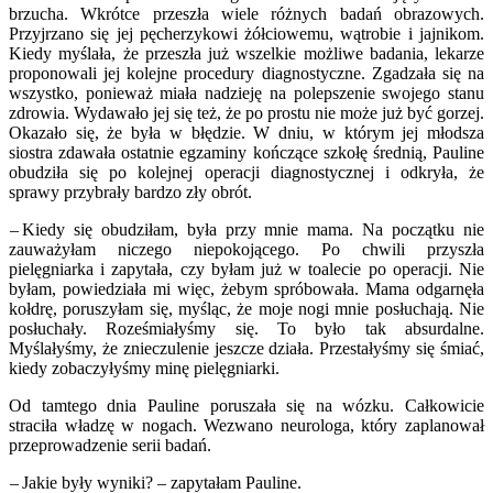
brzucha. Wkrótce przeszła wiele różnych badań obrazowych.
Przyjrzano się jej pęcherzykowi żółciowemu, wątrobie i jajnikom.
Kiedy myślała, że przeszła już wszelkie możliwe badania, lekarze
proponowali jej kolejne procedury diagnostyczne. Zgadzała się na
wszystko, ponieważ miała nadzieję na polepszenie swojego stanu
zdrowia. Wydawało jej się też, że po prostu nie może już być gorzej.
Okazało się, że była w błędzie. W dniu, w którym jej młodsza
siostra zdawała ostatnie egzaminy kończące szkołę średnią, Pauline
obudziła się po kolejnej operacji diagnostycznej i odkryła, że
sprawy przybrały bardzo zły obrót.
– Kiedy się obudziłam, była przy mnie mama. Na początku nie
zauważyłam niczego niepokojącego. Po chwili przyszła
pielęgniarka i zapytała, czy byłam już w toalecie po operacji. Nie
byłam, powiedziała mi więc, żebym spróbowała. Mama odgarnęła
kołdrę, poruszyłam się, myśląc, że moje nogi mnie posłuchają. Nie
posłuchały. Roześmiałyśmy się. To było tak absurdalne.
Myślałyśmy, że znieczulenie jeszcze działa. Przestałyśmy się śmiać,
kiedy zobaczyłyśmy minę pielęgniarki.
Od tamtego dnia Pauline poruszała się na wózku. Całkowicie
straciła władzę w nogach. Wezwano neurologa, który zaplanował
przeprowadzenie serii badań.
– Jakie były wyniki? – zapytałam Pauline.