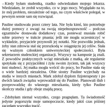
– Kiedy byłam studentką, rzadko odwiedzałam mojego lekarza.
Wiedziałam, że zrobił wszystko, co w jego mocy. Wyglądało na to,
że mój problem, niezależnie od tego, na czym właściwie polegał, w
pewnym sensie sam się rozwiązał.
Pauline studiowała przez cztery lata. Nie była kimś, kto potrzebuje
dużej pomocy z uwagi na swoją niepełnosprawność – podczas
egzaminów dostawała dodatkowy czas, ponieważ musiała robić
sobie przerwy w trakcie pisania; jeśli nie mogła uczestniczyć w
wykładzie, przyjaciele przynosili jej notatki. Nie pozwoliła jednak,
żeby stan zdrowia stał się przeszkodą w osiągnięciu jej celów. Stała
się ważnym członkiem uniwersyteckiej społeczności. Była
sekretarzem studenckiej organizacji. Wszyscy na kampusie ją znali.
Z powodów praktycznych wciąż mieszkała z matką, ale regularnie
spotykała się z przyjaciółmi i żyła swoim życiem, tak jak wszyscy
inni studenci. Jej matka mogła wrócić do pracy, bo Pauline stała się
o wiele bardziej niezależna. Obie siostry Pauline wyjechały na
studia w innych miastach. Mark zdobył dyplom fizjoterapeuty i po
dwóch latach związku wprowadził się do Pauline. Planowali ślub i
przeprowadzkę do własnego mieszkania, kiedy tylko Pauline
skończy studia i gdy oboje znajdą pracę.
– Zdobyłam niemal wszystko, czego pragnęłam. Ta świadomość
jedynie pogorszyła moje samopoczucie, kiedy jakiś czas później
zaczęłam wszystko tracić.