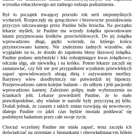
wyrostka robaczkowego ani żadnego rodzaju podrażnienia.
Był to początek trwającej przeszło rok serii niepomyślnych
wydarzeń. Rozpoczęły się gorączkowe i bezowocne poszukiwania
przyczyn odczuwanego przez Pauline bólu brzucha. Na początku
lekarze myśleli, że Pauline ma wrzody żołądka spowodowane
latami przyjmowania środków przeciwbólowych. Do jej żołądka
wprowadzono długi, giętki wziernik, na którego końcu
przymocowano kamerę. Nie znaleziono żadnych wrzodów, ale
wyglądało na to, że doszło do zapalenia błony śluzowej żołądka.
Pauline podano antybiotyki i leki zobojętniające kwas żołądkowy;
odczuła ulgę, ale niewielką i na krótko. Potem lekarze zaczęli się
zastanawiać, czy ból nie jest przypadkiem wynikiem przewlekłych
zaparć spowodowanych ubogą dietą i zażywaniem morfiny.
Barytowy wlew doodbytniczy nie potwierdził tej hipotezy.
Przeprowadzono zatem kolejne badanie – do odbytu i jelit pacjentki
wprowadzono kamerę. Zaleziono polipy, małe wybrzuszenia na
ściankach jelit. Lekarze powiedzieli Pauline, że to mało
prawdopodobne, aby właśnie te narośle były przyczyną jej bólu.
Dodali jednak, że czasem z takich zmian rozwijają się nowotwory,
dlatego Pauline co jakiś czas będzie musiała poddawać się
podobnym badaniom przez całe swoje życie.
Chociaż wcześniej Pauline nie miała zaparć, teraz zaczęła ich
doświadczać na przemian z biegunkami i obezwładniającym bólem