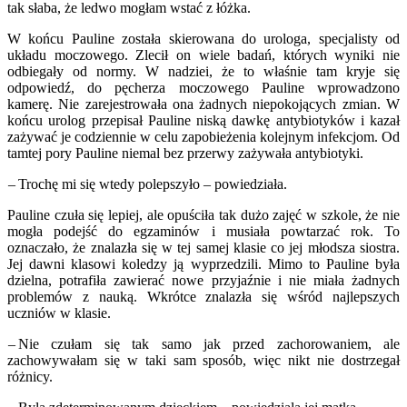
tak słaba, że ledwo mogłam wstać z łóżka.
W końcu Pauline została skierowana do urologa, specjalisty od
układu moczowego. Zlecił on wiele badań, których wyniki nie
odbiegały od normy. W nadziei, że to właśnie tam kryje się
odpowiedź, do pęcherza moczowego Pauline wprowadzono
kamerę. Nie zarejestrowała ona żadnych niepokojących zmian. W
końcu urolog przepisał Pauline niską dawkę antybiotyków i kazał
zażywać je codziennie w celu zapobieżenia kolejnym infekcjom. Od
tamtej pory Pauline niemal bez przerwy zażywała antybiotyki.
– Trochę mi się wtedy polepszyło – powiedziała.
Pauline czuła się lepiej, ale opuściła tak dużo zajęć w szkole, że nie
mogła podejść do egzaminów i musiała powtarzać rok. To
oznaczało, że znalazła się w tej samej klasie co jej młodsza siostra.
Jej dawni klasowi koledzy ją wyprzedzili. Mimo to Pauline była
dzielna, potrafiła zawierać nowe przyjaźnie i nie miała żadnych
problemów z nauką. Wkrótce znalazła się wśród najlepszych
uczniów w klasie.
– Nie czułam się tak samo jak przed zachorowaniem, ale
zachowywałam się w taki sam sposób, więc nikt nie dostrzegał
różnicy.