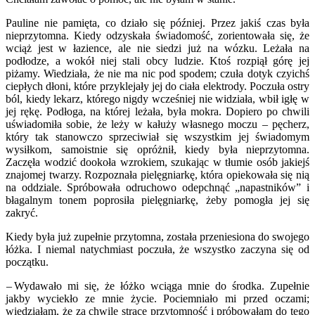
Pauline nie pamięta, co działo się później. Przez jakiś czas była
nieprzytomna. Kiedy odzyskała świadomość, zorientowała się, że
wciąż jest w łazience, ale nie siedzi już na wózku. Leżała na
podłodze, a wokół niej stali obcy ludzie. Ktoś rozpiął górę jej
piżamy. Wiedziała, że nie ma nic pod spodem; czuła dotyk czyichś
ciepłych dłoni, które przyklejały jej do ciała elektrody. Poczuła ostry
ból, kiedy lekarz, którego nigdy wcześniej nie widziała, wbił igłę w
jej rękę. Podłoga, na której leżała, była mokra. Dopiero po chwili
uświadomiła sobie, że leży w kałuży własnego moczu – pęcherz,
który tak stanowczo sprzeciwiał się wszystkim jej świadomym
wysiłkom, samoistnie się opróżnił, kiedy była nieprzytomna.
Zaczęła wodzić dookoła wzrokiem, szukając w tłumie osób jakiejś
znajomej twarzy. Rozpoznała pielęgniarkę, która opiekowała się nią
na oddziale. Spróbowała odruchowo odepchnąć „napastników” i
błagalnym tonem poprosiła pielęgniarkę, żeby pomogła jej się
zakryć.
Kiedy była już zupełnie przytomna, została przeniesiona do swojego
łóżka. I niemal natychmiast poczuła, że wszystko zaczyna się od
początku.
– Wydawało mi się, że łóżko wciąga mnie do środka. Zupełnie
jakby wyciekło ze mnie życie. Pociemniało mi przed oczami;
wiedziałam, że za chwilę stracę przytomność i próbowałam do tego