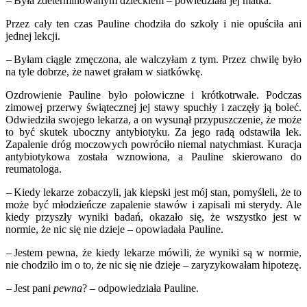
– Była zdeterminowanym dzieckiem – powiedziała jej matka.
Przez cały ten czas Pauline chodziła do szkoły i nie opuściła ani
jednej lekcji.
– Byłam ciągle zmęczona, ale walczyłam z tym. Przez chwilę było
na tyle dobrze, że nawet grałam w siatkówkę.
Ozdrowienie Pauline było połowiczne i krótkotrwałe. Podczas
zimowej przerwy świątecznej jej stawy spuchły i zaczęły ją boleć.
Odwiedziła swojego lekarza, a on wysunął przypuszczenie, że może
to być skutek uboczny antybiotyku. Za jego radą odstawiła lek.
Zapalenie dróg moczowych powróciło niemal natychmiast. Kuracja
antybiotykowa została wznowiona, a Pauline skierowano do
reumatologa.
– Kiedy lekarze zobaczyli, jak kiepski jest mój stan, pomyśleli, że to
może być młodzieńcze zapalenie stawów i zapisali mi sterydy. Ale
kiedy przyszły wyniki badań, okazało się, że wszystko jest w
normie, że nic się nie dzieje – opowiadała Pauline.
– Jestem pewna, że kiedy lekarze mówili, że wyniki są w normie,
nie chodziło im o to, że nic się nie dzieje – zaryzykowałam hipotezę.
– Jest pani
pewna
? – odpowiedziała Pauline.