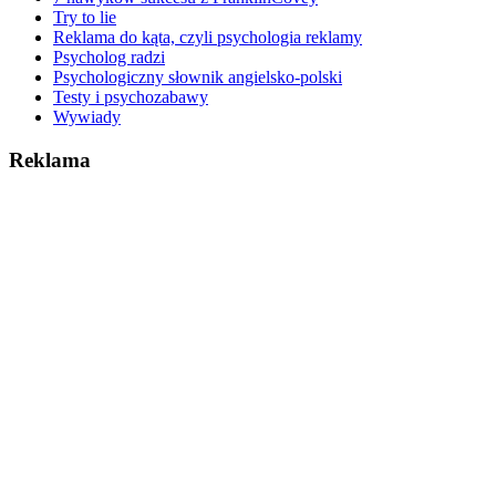
Try to lie
Reklama do kąta, czyli psychologia reklamy
Psycholog radzi
Psychologiczny słownik angielsko-polski
Testy i psychozabawy
Wywiady
Reklama