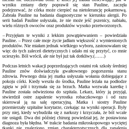
wyniku zmiany diety poprawił się stan Pauline, zaczęła
podejrzewać, że córka może cierpieć na nietolerancję pokarmową.
Zabrała Pauline na badania diagnostyczne w kierunku alergii. Po
serii badań Pauline usłyszała, że nie może jeść pszenicy, nabiału,
wielu różnych owoców oraz produktów wysoko przetworzonych.
– Przyjęłam te wyniki z lekkim powątpiewaniem – powiedziała
Pauline. – Przez całe moje życie jadłam większość z wymienionych
produktów. Nie miałam jednak wielkiego wyboru, zastosowałam się
więc do tych zaleceń dietetycznych i udało mi się przytyć, co mnie
ucieszyło. Ból wrócił, ale nie był już tak dotkliwy.(……)
Podczas letnich wakacji poprzedzających ostatni rok szkoły średniej
Pauline znów doświadczyła gwałtownego pogorszenia stanu
zdrowia. Pewnego dnia jej matka usłyszała wołania dobiegające z
pokoju córki. Kiedy weszła do środka, Pauline leżała na podłodze
zgięta w pół i trzymała się za brzuch. Matka wezwała karetkę i
Pauline została odwieziona do szpitala. Lekarz, który ją przyjął,
stwierdził ostre zapalenie wyrostka robaczkowego i od razu
skierował ją na salę operacyjną. Matka i siostry Pauline
przemierzały szpitalne korytarze, czekając na wyniki operacji. Były
przy niej, kiedy wybudziła się z narkozy i krzyczała, że ból wcale
nie ustąpił. Dwa dni później chirurg powiedział jej, że postawiona
diagnoza była błędna. W trakcie badania mikroskopowego wyciętej
tkanki nie znaleziono zmian charakterystycznych dla zapalenia