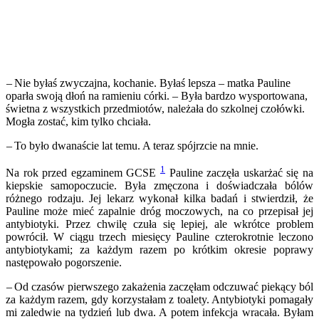
– Nie byłaś zwyczajna, kochanie. Byłaś lepsza – matka Pauline
oparła swoją dłoń na ramieniu córki. – Była bardzo wysportowana,
świetna z wszystkich przedmiotów, należała do szkolnej czołówki.
Mogła zostać, kim tylko chciała.
– To było dwanaście lat temu. A teraz spójrzcie na mnie.
1
Na rok przed egzaminem GCSE
Pauline zaczęła uskarżać się na
kiepskie samopoczucie. Była zmęczona i doświadczała bólów
różnego rodzaju. Jej lekarz wykonał kilka badań i stwierdził, że
Pauline może mieć zapalnie dróg moczowych, na co przepisał jej
antybiotyki. Przez chwilę czuła się lepiej, ale wkrótce problem
powrócił. W ciągu trzech miesięcy Pauline czterokrotnie leczono
antybiotykami; za każdym razem po krótkim okresie poprawy
następowało pogorszenie.
– Od czasów pierwszego zakażenia zaczęłam odczuwać piekący ból
za każdym razem, gdy korzystałam z toalety. Antybiotyki pomagały
mi zaledwie na tydzień lub dwa. A potem infekcja wracała. Byłam