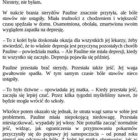
Niestety, nie byłam.
W trakcie brania sterydów Pauline znacznie przytyła, ale bóle
stawów nie ustąpiły. Miała trudności z chodzeniem i większość
czasu spędzała w domu. Osamotniona, obolała, zmartwiona swoim
wyglądem zapadła na depresję.
– To z kolei była doskonała okazja dla wszystkich jej lekarzy, żeby
stwierdzić, że to właśnie depresja jest przyczyną pozostałych chorób
Pauline – powiedziała matka. – Ale Pauline nie miała depresji, kiedy
to wszystko się zaczęło. Depresja pojawiła się później.
Pauline przestała brać sterydy. Przestała także jeść. Jej waga
gwałtownie spadła. W tym samym czasie bóle stawów nieco
ustąpiły.
– To było dziwne – opowiadała jej matka. – Kiedy przestała jeść,
zaczęła się lepiej czuć. Przez kilka tygodni myśleliśmy nawet, że
będzie mogła wrócić do szkoły.
Wkrótce potem okazało się jednak, że utrata wagi sama w sobie jest
problemem. Pauline miała niepokojącą niedowagę. Przestała
miesiączkować, wypadały jej włosy. Nie potrafiła zacząć normalnie
jeść, widząc, jak ograniczenia w przyjmowaniu pokarmów
przyczyniły się do poprawy jej samopoczucia – od ponad roku
niemal nie odczuwała bólu. Z kolei jej matka obserwując, jak w