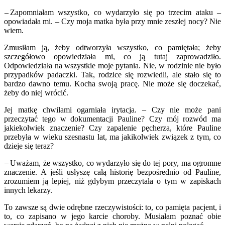
– Zapomniałam wszystko, co wydarzyło się po trzecim ataku –
opowiadała mi. – Czy moja matka była przy mnie zeszłej nocy? Nie
wiem.
Zmusiłam ją, żeby odtworzyła wszystko, co pamiętała; żeby
szczegółowo opowiedziała mi, co ją tutaj zaprowadziło.
Odpowiedziała na wszystkie moje pytania. Nie, w rodzinie nie było
przypadków padaczki. Tak, rodzice się rozwiedli, ale stało się to
bardzo dawno temu. Kocha swoją pracę. Nie może się doczekać,
żeby do niej wrócić.
Jej matkę chwilami ogarniała irytacja. – Czy nie może pani
przeczytać tego w dokumentacji Pauline? Czy mój rozwód ma
jakiekolwiek znaczenie? Czy zapalenie pęcherza, które Pauline
przebyła w wieku szesnastu lat, ma jakikolwiek związek z tym, co
dzieje się teraz?
– Uważam, że wszystko, co wydarzyło się do tej pory, ma ogromne
znaczenie. A jeśli usłyszę całą historię bezpośrednio od Pauline,
zrozumiem ją lepiej, niż gdybym przeczytała o tym w zapiskach
innych lekarzy.
To zawsze są dwie odrębne rzeczywistości: to, co pamięta pacjent, i
to, co zapisano w jego karcie choroby. Musiałam poznać obie