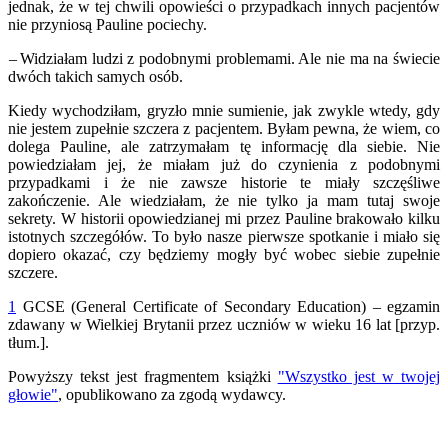
jednak, że w tej chwili opowieści o przypadkach innych pacjentów
nie przyniosą Pauline pociechy.
– Widziałam ludzi z podobnymi problemami. Ale nie ma na świecie
dwóch takich samych osób.
Kiedy wychodziłam, gryzło mnie sumienie, jak zwykle wtedy, gdy
nie jestem zupełnie szczera z pacjentem. Byłam pewna, że wiem, co
dolega Pauline, ale zatrzymałam tę informację dla siebie. Nie
powiedziałam jej, że miałam już do czynienia z podobnymi
przypadkami i że nie zawsze historie te miały szczęśliwe
zakończenie. Ale wiedziałam, że nie tylko ja mam tutaj swoje
sekrety. W historii opowiedzianej mi przez Pauline brakowało kilku
istotnych szczegółów. To było nasze pierwsze spotkanie i miało się
dopiero okazać, czy będziemy mogły być wobec siebie zupełnie
szczere.
1
GCSE (General Certificate of Secondary Education) – egzamin
zdawany w Wielkiej Brytanii przez uczniów w wieku 16 lat [przyp.
tłum.].
Powyższy tekst jest fragmentem książki
"Wszystko jest w twojej
głowie"
, opublikowano za zgodą wydawcy.