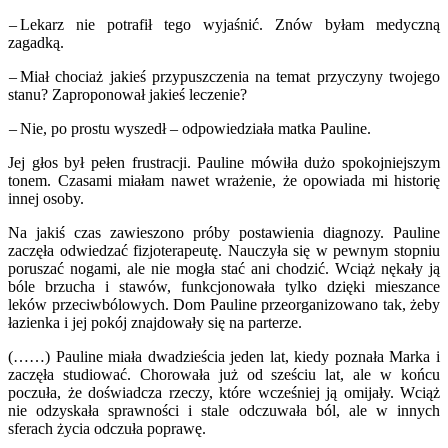
– Lekarz nie potrafił tego wyjaśnić. Znów byłam medyczną
zagadką.
– Miał chociaż jakieś przypuszczenia na temat przyczyny twojego
stanu? Zaproponował jakieś leczenie?
– Nie, po prostu wyszedł – odpowiedziała matka Pauline.
Jej głos był pełen frustracji. Pauline mówiła dużo spokojniejszym
tonem. Czasami miałam nawet wrażenie, że opowiada mi historię
innej osoby.
Na jakiś czas zawieszono próby postawienia diagnozy. Pauline
zaczęła odwiedzać fizjoterapeutę. Nauczyła się w pewnym stopniu
poruszać nogami, ale nie mogła stać ani chodzić. Wciąż nękały ją
bóle brzucha i stawów, funkcjonowała tylko dzięki mieszance
leków przeciwbólowych. Dom Pauline przeorganizowano tak, żeby
łazienka i jej pokój znajdowały się na parterze.
(……) Pauline miała dwadzieścia jeden lat, kiedy poznała Marka i
zaczęła studiować. Chorowała już od sześciu lat, ale w końcu
poczuła, że doświadcza rzeczy, które wcześniej ją omijały. Wciąż
nie odzyskała sprawności i stale odczuwała ból, ale w innych
sferach życia odczuła poprawę.