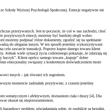
 ze Szkoły Wyższej Psychologii Społecznej. Emocje negatywne nie
chczas przeżywanych. Jest to poczucie, że coś w nas zachodzi, choć
tanie pozytywnych emocji, możemy być bardziej ulegli wobec
ii możemy podpisać różne dokumenty, zgodzić się na spełnianie
rowadzą do ulegania innym. W ten sposób jesteśmy wykorzystywani
a celu zawarcie transakcji. Poprzez kupno danego towaru klient
. Jednak wiele sytuacji życia codziennego pokazuje, że zdarzają się
y haczyk”. Klient oprócz samego towaru „kupuje” dobre
y. Stan emocjonalny związany z konkretnym doświadczeniem może
ywowi innych – jak również ich sugestiom.
pierwszym momencie zadziałały pozytywnie, z czasem jesteśmy
uciom somatycznym i afektywnym, doznaniom ciała i duszy [4]. Dla
owar okazał się nieporozumieniem.
 hazardowy problem, uświadamiają sobie, że osobiście są bezsilni,