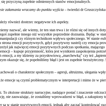
ą się przyczyną zupełnie odmiennych stanów emocjonalnych.
kresie załamania wracamy do punktu wyjścia
– twierdzi dr Gruszczyńska
leży również dostrzec negatywne ich aspekty.
my nazwać, ale wiemy, że ten stan trwa i że różni się od innych doty
 czegoś zupełnie innego niż wszystkie poprzednie doznania. Będąc w s
anipulacji czy różnym technikom wpływu społecznego. W stanie eufor
ywna strona emocji pozytywnych, gdyż pozytywny nastrój czy emocja p
zeżył jak najwięcej emocji pozytywnych podczas spotkania, mającego n
ocji – kupuje przyjemność, która jest wynikiem zaspokojenia potrzeby
 emocji, a my idziemy za przysłowiową „marchewką” czy też „łapiem
ym okazuje się, że popełniliśmy błąd i jest on zupełnie bezużyteczn
zachowań o charakterze społecznym – agresji, altruizmu, ulegania wpł
uje, że emocje są czymś problematycznym w interpretacji i mimo że w 
i. To złożone struktury narracyjne, nadające postać i znaczenie odcz
ę, nie zauważając, że zostaliśmy wprowadzeni w błąd, a zakupiony t
 są w stanie pozytywnych emocji, jednak aby zacząć kontrolować swój