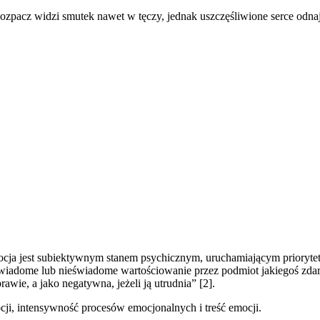
ozpacz widzi smutek nawet w tęczy, jednak uszczęśliwione serce odna
mocja jest subiektywnym stanem psychicznym, uruchamiającym priorytet 
iadome lub nieświadome wartościowanie przez podmiot jakiegoś zdarzen
awie, a jako negatywna, jeżeli ją utrudnia” [2].
ji, intensywność procesów emocjonalnych i treść emocji.