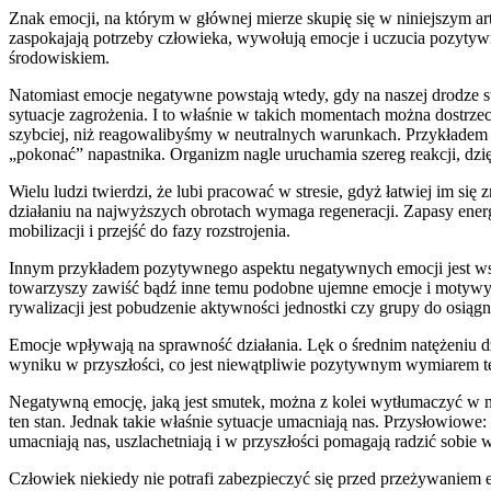
Znak emocji, na którym w głównej mierze skupię się w niniejszym a
zaspokajają potrzeby człowieka, wywołują emocje i uczucia pozyty
środowiskiem.
Natomiast emocje negatywne powstają wtedy, gdy na naszej drodze s
sytuacje zagrożenia. I to właśnie w takich momentach można dostrze
szybciej, niż reagowalibyśmy w neutralnych warunkach. Przykładem m
„pokonać” napastnika. Organizm nagle uruchamia szereg reakcji, dzię
Wielu ludzi twierdzi, że lubi pracować w stresie, gdyż łatwiej im się
działaniu na najwyższych obrotach wymaga regeneracji. Zapasy energ
mobilizacji i przejść do fazy rozstrojenia.
Innym przykładem pozytywnego aspektu negatywnych emocji jest wspó
towarzyszy zawiść bądź inne temu podobne ujemne emocje i motywy. 
rywalizacji jest pobudzenie aktywności jednostki czy grupy do osią
Emocje wpływają na sprawność działania. Lęk o średnim natężeniu dzi
wyniku w przyszłości, co jest niewątpliwie pozytywnym wymiarem t
Negatywną emocję, jaką jest smutek, można z kolei wytłumaczyć w na
ten stan. Jednak takie właśnie sytuacje umacniają nas. Przysłowiowe:
umacniają nas, uszlachetniają i w przyszłości pomagają radzić sobie 
Człowiek niekiedy nie potrafi zabezpieczyć się przed przeżywaniem 