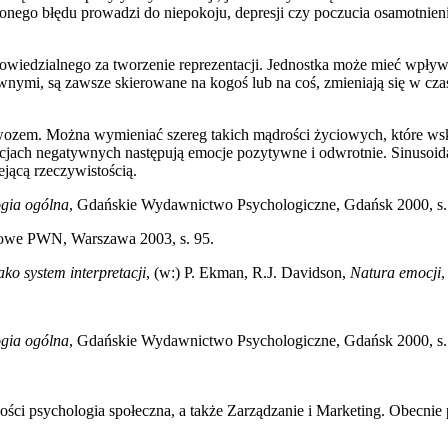
ego błędu prowadzi do niepokoju, depresji czy poczucia osamotnienia. 
iedzialnego za tworzenie reprezentacji. Jednostka może mieć wpływ nie
wnymi, są zawsze skierowane na kogoś lub na coś, zmieniają się w cza
 wozem. Można wymieniać szereg takich mądrości życiowych, które wsk
cjach negatywnych następują emocje pozytywne i odwrotnie. Sinusoidal
ejącą rzeczywistością.
ogia ogólna
, Gdańskie Wydawnictwo Psychologiczne, Gdańsk 2000, s.
we PWN, Warszawa 2003, s. 95.
ako system interpretacji
, (w:) P. Ekman, R.J. Davidson,
Natura emocji
,
ogia ogólna
, Gdańskie Wydawnictwo Psychologiczne, Gdańsk 2000, s.
ości psychologia społeczna, a także Zarządzanie i Marketing. Obecnie p