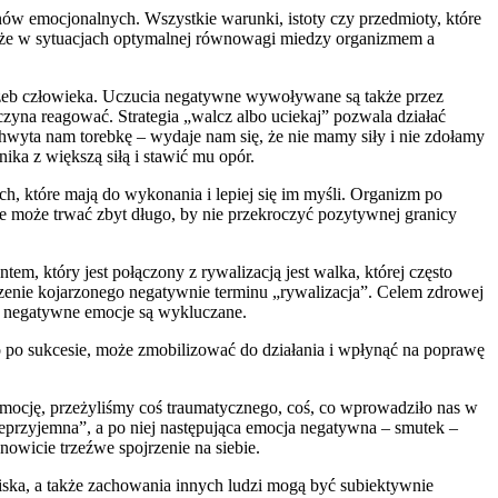
ów emocjonalnych. Wszystkie warunki, istoty czy przedmioty, które
akże w sytuacjach optymalnej równowagi miedzy organizmem a
trzeb człowieka. Uczucia negatywne wywoływane są także przez
zyna reagować. Strategia „walcz albo uciekaj” pozwala działać
hwyta nam torebkę – wydaje nam się, że nie mamy siły i nie zdołamy
ika z większą siłą i stawić mu opór.
ach, które mają do wykonania i lepiej się im myśli. Organizm po
ie może trwać zbyt długo, by nie przekroczyć pozytywnej granicy
 który jest połączony z rywalizacją jest walka, której często
zenie kojarzonego negatywnie terminu „rywalizacja”. Celem zdrowej
ek negatywne emocje są wykluczane.
io po sukcesie, może zmobilizować do działania i wpłynąć na poprawę
 emocję, przeżyliśmy coś traumatycznego, coś, co wprowadziło nas w
nieprzyjemna”, a po niej następująca emocja negatywna – smutek –
nowicie trzeźwe spojrzenie na siebie.
iska, a także zachowania innych ludzi mogą być subiektywnie