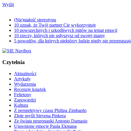
Wyślij
(Nie)stałość stereotypu
10 oznak, że Twój partner Cię wykorzystuje
10 powszechnych i szkodliwych mitów na temat emocji
10 rzeczy, których nie usłyszysz od swojej mamy
5 powodów, dla których niektórzy ludzie nigdy nie przepraszaj
Czytelnia
Aktualności
Artykuły
Wydarzenia
Recenzje książek
Felietony
Zapowiedzi
Kultura
Z perspektywy czasu Philipa Zimbardo
Złote myśli Stevena Pinkera
Ze świata neuronauki Antonio Damasio
Ujawnione emocje Paula Ekmana