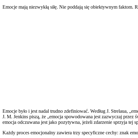
Emocje mają niezwykłą siłę. Nie poddają się obiektywnym faktom. R
Emocje było i jest nadal trudno zdefiniować. Według J. Strelaua, „e
J. M. Jenkins piszą, że „emocja spowodowana jest zazwyczaj przez św
emocja odczuwana jest jako pozytywna, jeżeli zdarzenie sprzyja tej spr
Każdy proces emocjonalny zawiera trzy specyficzne cechy: znak emoc