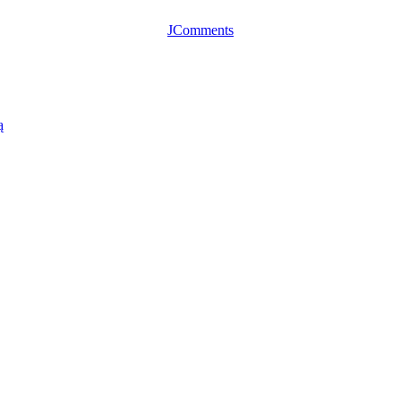
JComments
ą