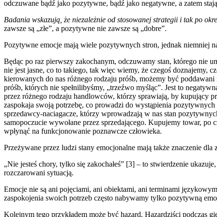
odczuwane bądź jako pozytywne, bądź jako negatywne, a zatem staj
Badania wskazują, że niezależnie od stosowanej strategii i tak po o
zawsze są „złe”, a pozytywne nie zawsze są „dobre”.
Pozytywne emocje mają wiele pozytywnych stron, jednak niemniej na
Będąc po raz pierwszy zakochanym, odczuwamy stan, którego nie umie
nie jest jasne, co to takiego, tak więc wiemy, że czegoś doznajemy,
kierowanych do nas różnego rodzaju próśb, możemy być poddawani m
próśb, których nie spełnilibyśmy, „trzeźwo myśląc”. Jest to negat
przez różnego rodzaju handlowców, którzy sprawiają, by kupujący pr
zaspokaja swoją potrzebę, co prowadzi do wystąpienia pozytywnych em
sprzedawcy-naciagacze, którzy wprowadzają w nas stan pozytywnych
samopoczucie wywołane przez sprzedającego. Kupujemy towar, po cz
wpłynąć na funkcjonowanie poznawcze człowieka.
Przeżywane przez ludzi stany emocjonalne mają także znaczenie dla 
„Nie jesteś chory, tylko się zakochałeś” [3] – to stwierdzenie ukaz
rozczarowani sytuacją.
Emocje nie są ani pojęciami, ani obiektami, ani terminami językowym
zaspokojenia swoich potrzeb często nabywamy tylko pozytywną emocj
Kolejnym tego przykładem może być hazard. Hazardziści podczas gier