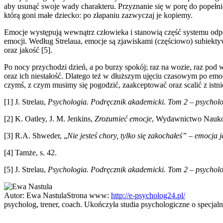
aby usunąć swoje wady charakteru. Przyznanie się w porę do popełnion
którą goni małe dziecko: po złapaniu zazwyczaj je kopiemy.
Emocje występują wewnątrz człowieka i stanowią część systemu odpow
emocji. Według Strelaua, emocje są zjawiskami (częściowo) subiekty
oraz jakość [5].
Po nocy przychodzi dzień, a po burzy spokój; raz na wozie, raz pod
oraz ich niestałość. Dlatego też w dłuższym ujęciu czasowym po emo
czymś, z czym musimy się pogodzić, zaakceptować oraz scalić z istni
[1] J. Strelau,
Psychologia. Podręcznik akademicki. Tom 2 – psychol
[2] K. Oatley, J. M. Jenkins,
Zrozumieć emocje
, Wydawnictwo Nauko
[3] R.A. Shweder, „
Nie jesteś chory, tylko się zakochałeś” – emocja j
[4] Tamże, s. 42.
[5] J. Strelau,
Psychologia. Podręcznik akademicki. Tom 2 – psychol
Autor:
Ewa Nastula
Strona www:
http://e-psycholog24.pl/
psycholog, trener, coach. Ukończyła studia psychologiczne o specjaln