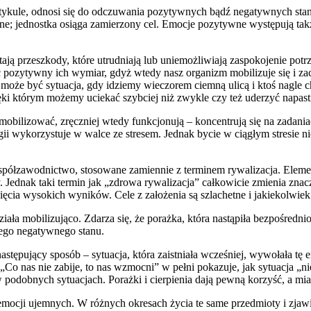
rtykule, odnosi się do odczuwania pozytywnych bądź negatywnych stan
wne; jednostka osiąga zamierzony cel. Emocje pozytywne występują t
tają przeszkody, które utrudniają lub uniemożliwiają zaspokojenie po
c pozytywny ich wymiar, gdyż wtedy nasz organizm mobilizuje się i zac
oże być sytuacja, gdy idziemy wieczorem ciemną ulicą i ktoś nagle c
ki którym możemy uciekać szybciej niż zwykle czy też uderzyć napastn
 zmobilizować, zręczniej wtedy funkcjonują – koncentrują się na zadani
ii wykorzystuje w walce ze stresem. Jednak bycie w ciągłym stresie n
łzawodnictwo, stosowane zamiennie z terminem rywalizacja. Elementem,
Jednak taki termin jak „zdrowa rywalizacja” całkowicie zmienia znac
gnięcia wysokich wyników. Cele z założenia są szlachetne i jakiekolwi
ała mobilizująco. Zdarza się, że porażka, która nastąpiła bezpośredn
ego negatywnego stanu.
stępujący sposób – sytuacja, która zaistniała wcześniej, wywołała tę
 „Co nas nie zabije, to nas wzmocni” w pełni pokazuje, jak sytuacja „
w podobnych sytuacjach. Porażki i cierpienia dają pewną korzyść, a mia
emocji ujemnych. W różnych okresach życia te same przedmioty i zjaw