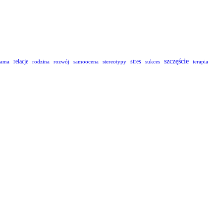
szczęście
relacje
stres
lama
rodzina
rozwój
samoocena
stereotypy
sukces
terapia