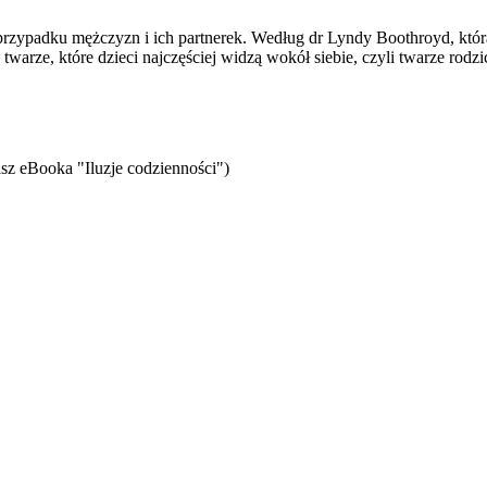
padku mężczyzn i ich partnerek. Według dr Lyndy Boothroyd, która p
 twarze, które dzieci najczęściej widzą wokół siebie, czyli twarze ro
sz eBooka "Iluzje codzienności")