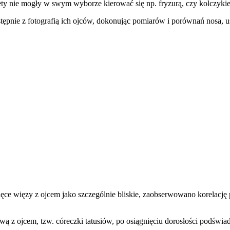
nie mogły w swym wyborze kierować się np. fryzurą, czy kolczyki
ępnie z fotografią ich ojców, dokonując pomiarów i porównań nosa, us
ęce więzy z ojcem jako szczególnie bliskie, zaobserwowano korelację
iową z ojcem, tzw. córeczki tatusiów, po osiągnięciu dorosłości podś