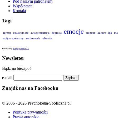
Pod naszym patronatem
Współpraca
Kontakt
Tagi
emocje
agresja
atrakcyjność
autoprezentacja
depresja
empatia
kultura
lęk
ma
wpływ społeczny
zachowanie
zdrowie
Powered by
Easytagcloud v2.1
Newsletter
Bądź na bieżąco!
e-mail
Znajdź nas na Facebooku
© 2006 - 2026 Psychologia-Spoleczna.pl
Polityka prywatności
Prawa autorskie