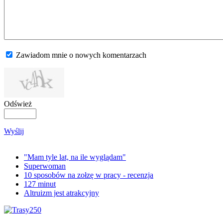
Zawiadom mnie o nowych komentarzach
Odśwież
Wyślij
"Mam tyle lat, na ile wyglądam"
Superwoman
10 sposobów na zołzę w pracy - recenzja
127 minut
Altruizm jest atrakcyjny