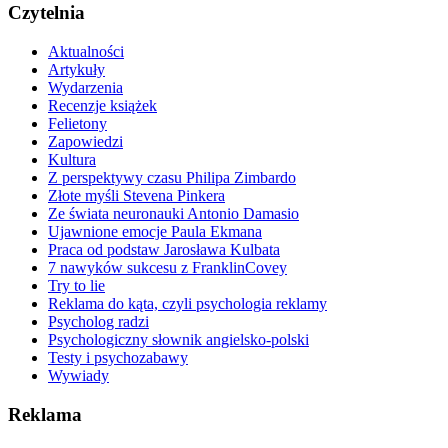
Czytelnia
Aktualności
Artykuły
Wydarzenia
Recenzje książek
Felietony
Zapowiedzi
Kultura
Z perspektywy czasu Philipa Zimbardo
Złote myśli Stevena Pinkera
Ze świata neuronauki Antonio Damasio
Ujawnione emocje Paula Ekmana
Praca od podstaw Jarosława Kulbata
7 nawyków sukcesu z FranklinCovey
Try to lie
Reklama do kąta, czyli psychologia reklamy
Psycholog radzi
Psychologiczny słownik angielsko-polski
Testy i psychozabawy
Wywiady
Reklama