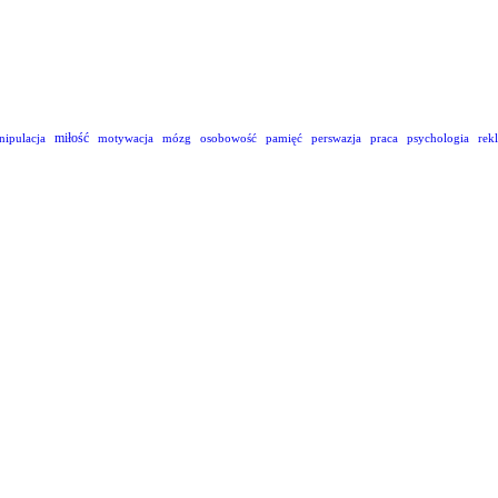
miłość
nipulacja
motywacja
mózg
osobowość
pamięć
perswazja
praca
psychologia
rek