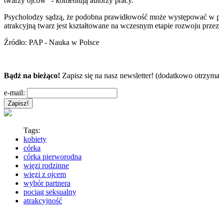
twarzy ojców" - komentują autorzy pracy.
Psycholodzy sądzą, że podobna prawidłowość może występować w przy
atrakcyjną twarz jest kształtowane na wczesnym etapie rozwoju przez
Źródło: PAP - Nauka w Polsce
Bądź na bieżąco!
Zapisz się na nasz newsletter! (dodatkowo otrzyma
e-mail:
Tags:
kobiety
córka
córka pierworodna
więzi rodzinne
więzi z ojcem
wybór partnera
pociąg seksualny
atrakcyjność