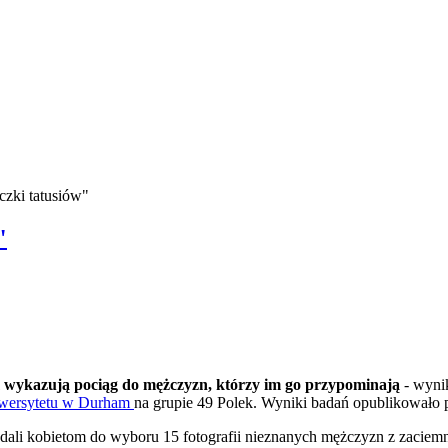
czki tatusiów"
"
cem wykazują pociąg do mężczyzn, którzy im go przypominają
- wyni
wersytetu w Durham
na grupie 49 Polek. Wyniki badań opublikowało
ali kobietom do wyboru 15 fotografii nieznanych mężczyzn z zaciemnio