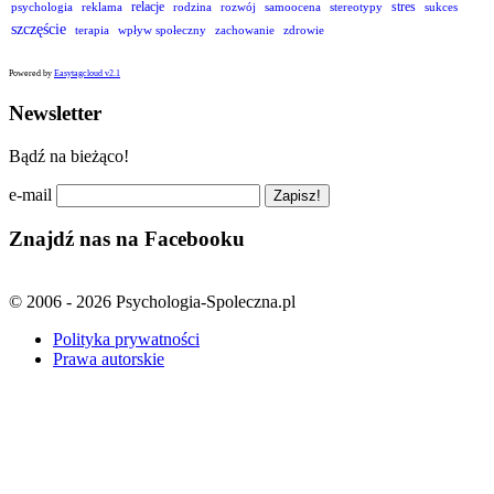
relacje
stres
psychologia
reklama
rodzina
rozwój
samoocena
stereotypy
sukces
szczęście
terapia
wpływ społeczny
zachowanie
zdrowie
Powered by
Easytagcloud v2.1
Newsletter
Bądź na bieżąco!
e-mail
Znajdź nas na Facebooku
© 2006 - 2026 Psychologia-Spoleczna.pl
Polityka prywatności
Prawa autorskie