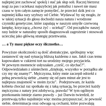
najlepiej jest zachować spokój i stać jak słup soli. Raczej bierzesz
nogi za pas i uciekasz najszybciej jak potrafisz i nawet nie masz
czasu w tym całym zamęcie pomyśleć, że przecież dzik jest co
najmniej kilka razy szybszy od Ciebie. Wydawać by się mogło, że
w takiej sytuacji do głosu dochodzi nasza natura i wrodzone
czynniki genetyczne, które zapalają w naszym umyśle czerwoną
lampkę, krzyczącą „chcesz żyć – uciekaj!”. Od początków naszej
rasy ludzie w naturalny sposób diagnozowali zagrożenie i stosowali
ucieczkę jako główną strategię przetrwania.
… a Ty masz piękne oczy ślicznotko…
Powyższe okoliczności są dość abstrakcyjne, spróbujmy więc
zastanowić się nad sytuacją bliższą każdemu z nas. Jakiś czas temu
kupowałam w cukierni tort na urodziny mojego przyjaciela.
W pewnym momencie usłyszałam „cześć, co słychać?”.
Odpowiedziałam z uśmiechem „dziękuję, wszystko w porządku ale
czy my się znamy?”. Mężczyzna, który mnie zaczepił odrzekł z
pełną pewnością siebie „znamy się od paru minut ale jest to
najlepsza znajomość w moim życiu”. Podejrzewam, że każda
kobieta chociaż raz spotkała się z taką sytuacją, bo przecież każdy
mężczyzna z natury jest zdobywcą, prawda? W tym ogólnym
przekonaniu istnieje ziarno prawdy – już Darwin twierdził, że
przetrwają tylko najsilniejsi więc można przypuszczać, że pewność
siebie, determinacja oraz odwaga są cechami, które pozwalają