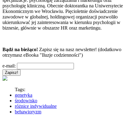
specjalizacje: psychologię zarządzania i marketingu oraz
psychologię kliniczną. Obecnie doktorantka na Uniwersytecie
Ekonomicznym we Wrocławiu. Pięcioletnie doświadczenie
zawodowe w globalnej, holdingowej organizacji pozwoliło
ukierunkować jej zainteresowania w kierunku psychologii w
biznesie, głównie w obszarze HR oraz marketingu.
Bądź na bieżąco!
Zapisz się na nasz newsletter! (dodatkowo
otrzymasz eBooka "Iluzje codzienności")
e-mail:
Tags:
genetyka
środowisko
różnice indywidualne
behawioryzm