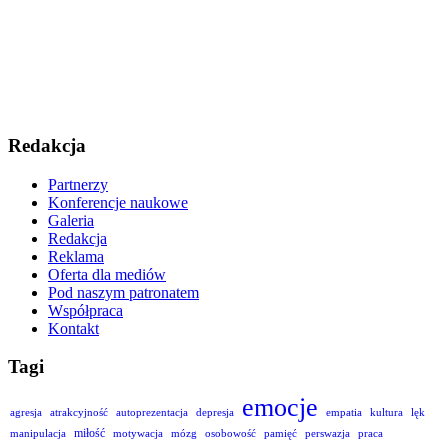
Redakcja
Partnerzy
Konferencje naukowe
Galeria
Redakcja
Reklama
Oferta dla mediów
Pod naszym patronatem
Współpraca
Kontakt
Tagi
emocje
agresja
atrakcyjność
autoprezentacja
depresja
empatia
kultura
lęk
miłość
manipulacja
motywacja
mózg
osobowość
pamięć
perswazja
praca