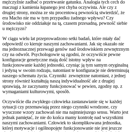
mężczyźnie zadbać o przetrwanie gatunku. Analogia tych cech do
maczugi z kamienia łupanego jest chyba oczywista. Ale czy z
drugiej strony, można ze stu procentową pewnością stwierdzić, że
era Macho nie ma w tym przypadku żadnego wpływu? Czy
środowisko nie oddziałuje na tą, czasem przesadną, pewność siebie
u mężczyzn?
W ciągu wielu lat przeprowadzono setki badań, które miały dać
odpowiedź co kieruje naszymi zachowaniami. Jak się okazało nie
ma jednoznacznej przewagi genów nad środowiskiem zewnętrznym
czy na odwrót. Psychologowie są zgodni, że oczywiście pewne
konfiguracje genetyczne mają dość istotny wpływ na
funkcjonowanie każdej jednostki, czyniąc ją tym samym oryginalną
i jedyną w swoim rodzaju, natomiast te konfiguracje nie determinują
naszego schematu życia. Czynniki zewnętrzne natomiast, z jednej
strony również kształtują naszą indywidualność ale z drugiej
sprawiają, że zaczynamy funkcjonować w pewien, zgodny np. z
wymaganiami kulturowymi, sposób.
Oczywiście dla zwykłego człowieka zastanawianie się w każdej
sytuacji czy przemawiają przez niego czynniki wrodzone, czy
wyuczone wzory zachowań nie ma najmniejszego sensu. Warto jest
jednak pamiętać, że nie do końca mamy kontrolę nad wszystkimi
naszymi zachowaniami. Człowiek to skomplikowana jednostka,
której motywacje i ogólnopojęte funkcjonowanie nie jest jeszcze