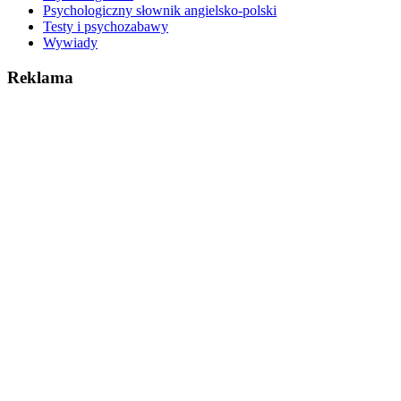
Psychologiczny słownik angielsko-polski
Testy i psychozabawy
Wywiady
Reklama