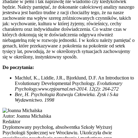
zbadane w pełni i tak naprawdę nie wiadomo czy kiedykolwiek
będzie. Należy pamiętać, że dokonanie całościowej analizy naszego
jestestwa jest bardzo trudne z racji chociażby tego, że na nasze
zachowanie ma wpływ szereg zróżnicowanych czynników, takich
jak: wychowanie, kultura w której żyjemy, rówieśnicy, cechy
charakteru oraz indywidualne doświadczenia. Co ważne czas w
których dokonują się te doświadczenia odgrywa również
niebagatelną rolę w rozwoju jednostki. I w końcu należy pamiętać o
genach, które przekazywane z pokolenia na pokolenie od setek
tysięcy lat, powodują, że w określonych sytuacjach zachowujemy
się w określony, instynktowny sposób.
Do poczytania:
Machluf, K., Liddle, J.R., Bjorklund, D.F. An Introduction to
Evolutionary Developmental Psychology.
Evolutionary
Psychology.www.epjournal.net-2014. 12(2): 264-272
Bee, H. Psychologia Rozwoju Człowieka. Zysk i S-ka
Wydawnictwo. 1998
Autor:
Joanna Michalska
Redaktor
Dyplomowany psycholog, absolwentka Szkoły Wyższej
Psychologii Społecznej we Wrocławiu. Ukończyła dwie