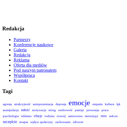
Redakcja
Partnerzy
Konferencje naukowe
Galeria
Redakcja
Reklama
Oferta dla mediów
Pod naszym patronatem
Współpraca
Kontakt
Tagi
emocje
agresja
atrakcyjność
autoprezentacja
depresja
empatia
kultura
lęk
miłość
manipulacja
motywacja
mózg
osobowość
pamięć
perswazja
praca
relacje
stres
psychologia
reklama
rodzina
rozwój
samoocena
stereotypy
sukces
szczęście
terapia
wpływ społeczny
zachowanie
zdrowie