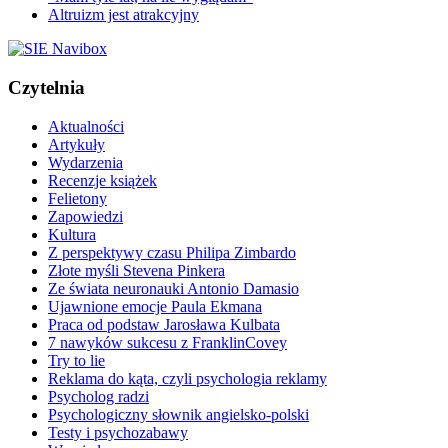
Altruizm jest atrakcyjny
Czytelnia
Aktualności
Artykuły
Wydarzenia
Recenzje książek
Felietony
Zapowiedzi
Kultura
Z perspektywy czasu Philipa Zimbardo
Złote myśli Stevena Pinkera
Ze świata neuronauki Antonio Damasio
Ujawnione emocje Paula Ekmana
Praca od podstaw Jarosława Kulbata
7 nawyków sukcesu z FranklinCovey
Try to lie
Reklama do kąta, czyli psychologia reklamy
Psycholog radzi
Psychologiczny słownik angielsko-polski
Testy i psychozabawy