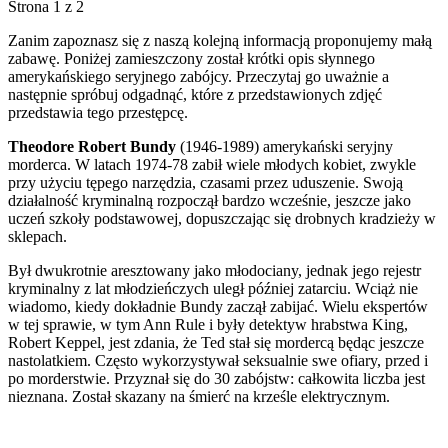
Strona 1 z 2
Zanim zapoznasz się z naszą kolejną informacją proponujemy małą
zabawę. Poniżej zamieszczony został krótki opis słynnego
amerykańskiego seryjnego zabójcy. Przeczytaj go uważnie a
następnie spróbuj odgadnąć, które z przedstawionych zdjęć
przedstawia tego przestępcę.
Theodore Robert Bundy
(1946-1989) amerykański seryjny
morderca. W latach 1974-78 zabił wiele młodych kobiet, zwykle
przy użyciu tępego narzędzia, czasami przez uduszenie. Swoją
działalność kryminalną rozpoczął bardzo wcześnie, jeszcze jako
uczeń szkoły podstawowej, dopuszczając się drobnych kradzieży w
sklepach.
Był dwukrotnie aresztowany jako młodociany, jednak jego rejestr
kryminalny z lat młodzieńczych uległ później zatarciu. Wciąż nie
wiadomo, kiedy dokładnie Bundy zaczął zabijać. Wielu ekspertów
w tej sprawie, w tym Ann Rule i były detektyw hrabstwa King,
Robert Keppel, jest zdania, że Ted stał się mordercą będąc jeszcze
nastolatkiem. Często wykorzystywał seksualnie swe ofiary, przed i
po morderstwie. Przyznał się do 30 zabójstw: całkowita liczba jest
nieznana. Został skazany na śmierć na krześle elektrycznym.