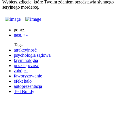
Wybierz zdjęcie, które Twoim zdaniem przedstawia słynnego
seryjnego mordercę.
poprz.
nast. »»
Tags:
atrakcyjność
psychologia sądowa
kryminologia
przestępczość
zabójca
faworyzowanie
efekt halo
autoprezentacja
Ted Bundy