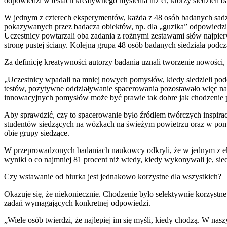
odpowiedzi w testach kreatywnego myślenia niż ci, którzy siedzieli
W jednym z czterech eksperymentów, każda z 48 osób badanych sadza
pokazywanych przez badacza obiektów, np. dla „guzika” odpowiedzią
Uczestnicy powtarzali oba zadania z rożnymi zestawami słów najpie
stronę pustej ściany. Kolejna grupa 48 osób badanych siedziała pod
Za definicję kreatywności autorzy badania uznali tworzenie nowości,
„Uczestnicy wpadali na mniej nowych pomysłów, kiedy siedzieli podcz
testów, pozytywne oddziaływanie spacerowania pozostawało więc naw
innowacyjnych pomysłów może być prawie tak dobre jak chodzenie 
Aby sprawdzić, czy to spacerowanie było źródłem twórczych inspira
studentów siedzących na wózkach na świeżym powietrzu oraz w pomi
obie grupy siedzące.
W przeprowadzonych badaniach naukowcy odkryli, że w jednym z eksp
wyniki o co najmniej 81 procent niż wtedy, kiedy wykonywali je, sie
Czy wstawanie od biurka jest jednakowo korzystne dla wszystkich?
Okazuje się, że niekoniecznie. Chodzenie było selektywnie korzystne 
zadań wymagających konkretnej odpowiedzi.
„Wiele osób twierdzi, że najlepiej im się myśli, kiedy chodzą. W na