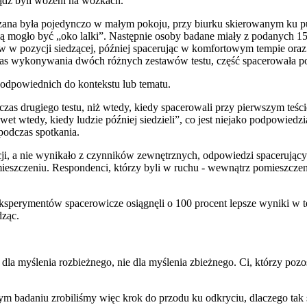
 bądź byli wożeni na wózkach.
na była pojedynczo w małym pokoju, przy biurku skierowanym ku pust
 mogło być „oko lalki”. Następnie osoby badane miały z podanych 15
rw w pozycji siedzącej, później spacerując w komfortowym tempie or
czas wykonywania dwóch różnych zestawów testu, część spacerowała pod
 odpowiednich do kontekstu lub tematu.
as drugiego testu, niż wtedy, kiedy spacerowali przy pierwszym teście
et wtedy, kiedy ludzie później siedzieli”, co jest niejako podpowie
podczas spotkania.
cji, a nie wynikało z czynników zewnętrznych, odpowiedzi spacerują
eszczeniu. Respondenci, którzy byli w ruchu - wewnątrz pomieszczeni
erymentów spacerowicze osiągnęli o 100 procent lepsze wyniki w tes
dząc.
dla myślenia rozbieżnego, nie dla myślenia zbieżnego. Ci, którzy pozos
szym badaniu zrobiliśmy więc krok do przodu ku odkryciu, dlaczego tak