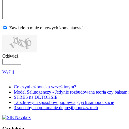
Zawiadom mnie o nowych komentarzach
Odśwież
Wyślij
Co czyni człowieka szczęśliwym?
Model Salutogenezy - Jedynie rozbudowana teoria czy balsam
STRES na DETOKSIE
12 zdrowych sposobów poprawiających samopoczucie
3 sposoby na pokonanie depresji poprzez ruch
Czytelnia