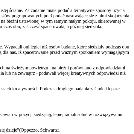
ej ścianie. Za zadanie miała podać alternatywne sposoby użycia
 słów pogrupowanych po 3 podać nasuwające się z nimi skojarzenia.
az na bieżni ustawionej w tym samym małym pokoju, skierowanej w
czas obu, zaś część spacerowała, a później siedziała.
. Wypadali oni lepiej niż osoby badane, które siedziały podczas obu
dzią dla nas, iż spacerowanie przed ważnym spotkaniem wymagającym
cych na świeżym powietrzu i na bieżni porównano z odpowiedziami
a lub na zewnątrz - podawali więcej kreatywnych odpowiedzi niż
tach kreatywności. Podczas drugiego badania zaś mieli lepsze
tawali w pozycji siedzącej, lepiej radzili sobie w rozwiązywaniu
 się dzieje”(Oppezzo, Schwartz).