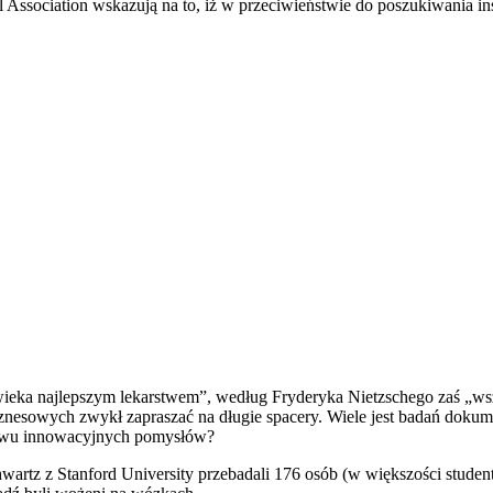
ssociation wskazują na to, iż w przeciwieństwie do poszukiwania ins
owieka najlepszym lekarstwem”, według Fryderyka Nietzschego zaś „wszy
iznesowych zwykł zapraszać na długie spacery. Wiele jest badań dok
pływu innowacyjnych pomysłów?
artz z Stanford University przebadali 176 osób (w większości studentów