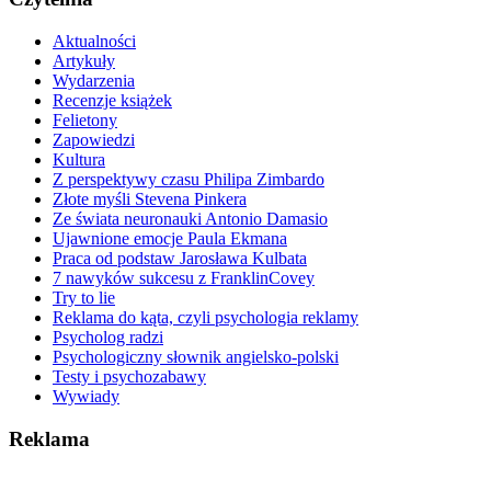
Aktualności
Artykuły
Wydarzenia
Recenzje książek
Felietony
Zapowiedzi
Kultura
Z perspektywy czasu Philipa Zimbardo
Złote myśli Stevena Pinkera
Ze świata neuronauki Antonio Damasio
Ujawnione emocje Paula Ekmana
Praca od podstaw Jarosława Kulbata
7 nawyków sukcesu z FranklinCovey
Try to lie
Reklama do kąta, czyli psychologia reklamy
Psycholog radzi
Psychologiczny słownik angielsko-polski
Testy i psychozabawy
Wywiady
Reklama