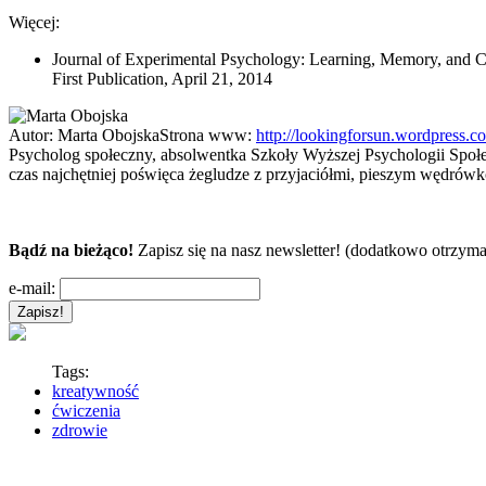
Więcej:
Journal of Experimental Psychology: Learning, Memory, and C
First Publication, April 21, 2014
Autor:
Marta Obojska
Strona www:
http://lookingforsun.wordpress.c
Psycholog społeczny, absolwentka Szkoły Wyższej Psychologii Społe
czas najchętniej poświęca żegludze z przyjaciółmi, pieszym wędrówk
Bądź na bieżąco!
Zapisz się na nasz newsletter! (dodatkowo otrzyma
e-mail:
Tags:
kreatywność
ćwiczenia
zdrowie