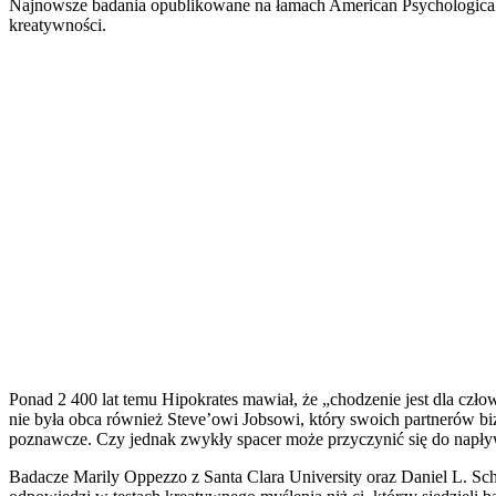
Najnowsze badania opublikowane na łamach American Psychological A
kreatywności.
Ponad 2 400 lat temu Hipokrates mawiał, że „chodzenie jest dla czł
nie była obca również Steve’owi Jobsowi, który swoich partnerów b
poznawcze. Czy jednak zwykły spacer może przyczynić się do na
Badacze Marily Oppezzo z Santa Clara University oraz Daniel L. Schw