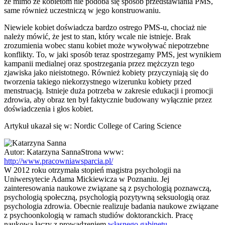
że mimo że kobietom nie podoba się sposób przedstawiania PMS,
same również uczestniczą w jego konstruowaniu.
Niewiele kobiet doświadcza bardzo ostrego PMS-u, chociaż nie
należy mówić, że jest to stan, który wcale nie istnieje. Brak
zrozumienia wobec stanu kobiet może wywoływać niepotrzebne
konflikty. To, w jaki sposób teraz spostrzegamy PMS, jest wynikiem
kampanii medialnej oraz spostrzegania przez mężczyzn tego
zjawiska jako nieistotnego. Również kobiety przyczyniają się do
tworzenia takiego niekorzystnego wizerunku kobiety przed
menstruacją. Istnieje duża potrzeba w zakresie edukacji i promocji
zdrowia, aby obraz ten był faktycznie budowany wyłącznie przez
doświadczenia i głos kobiet.
Artykuł ukazał się w: Nordic College of Caring Science
Autor:
Katarzyna Sanna
Strona www:
http://www.pracowniawsparcia.pl/
W 2012 roku otrzymała stopień magistra psychologii na
Uniwersytecie Adama Mickiewicza w Poznaniu. Jej
zainteresowania naukowe związane są z psychologią poznawczą,
psychologią społeczną, psychologią pozytywną seksuologią oraz
psychologia zdrowia. Obecnie realizuje badania naukowe związane
z psychoonkologią w ramach studiów doktoranckich. Pracę
naukową łączy z prowadzeniem
własnego gabinetu
.