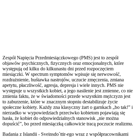
Zespół Napięcia Przedmiesiączkowego (PMS) jest to zespół
objawów psychicznych, fizycznych oraz emocjonalnych, które
występują od kilku do kilkunastu dni przed rozpoczęciem
miesiączki. W spectrum symptomów wpisuje się nerwowość,
rozdrażnienie, huśtawka nastrojów, uczucie zmęczenia, zmiana
apetytu, płaczliwość, agresja, depresja i wiele innych. PMS nie
występuje u wszystkich kobiet, a jego nasilenie jest zmienne, co nie
zmienia faktu, że w świadomości przede wszystkim mężczyzn jest
to zaburzenie, które w znacznym stopniu destabilizuje życie
społeczne kobiety. Każdy zna klasyczny żart o garnkach „bo tak!” i
nierzadko w wypowiedziach przeciwko kobietom pojawiają się
hasła, że kobiet do odpowiedzialnych stanowisk „nie można
dopuścić”, bo przed miesiączką całkowicie tracą poczucie realizmu.
Badania z Islandii - Sveinsdo´ttir-ego wraz z współpracownikami