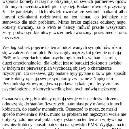
wsparcia kobiety raczej nie otrzymują od swoich partnerów, ojców
lub innych przedstawicieli płci męskiej. Badane również przyznały,
że nie pamiętały jakichkolwiek rozmów ze swoimi matkami albo
innymi członkami rodzinnymi na ten temat, co jednakże nie
stanowiło dla nich problemu. Mimo braku zaplecza edukacyjnego,
kobiety uważały, że o PMS-ie należy mówić przede wszystkim,
żeby podważyć kłamliwy wizerunek tworzony przez media oraz
mężczyzn.
Według kobiet, pojęcie na temat odczuwanych symptomów różni
się w zależności od płci. Podczas gdy mężczyźni głównie opisują
PMS w kategoriach zmian psychologicznych - wahań nastroju,
dużej emocjonalności, dla kobiet jest to bardziej złożone zjawisko,
w którym na pierwszy plan wychodzą objawy o charakterze
fizycznym. Co ciekawe, gdy badane były pytane o to, w jaki sposób
inne kobiety opisują swoje symptomy związane z Napięciem
Przedmiesiączkowym, główną podawaną kategorią były zmiany
psychologiczne, o których według badanych mówią mężczyźni.
Oznacza to, że gdy kobiety opisują swoje własne doświadczenia,
odnoszą się do stanów fizycznych, natomiast gdy mówią o innych
kobietach, do stanów mentalnych. Oznaczać to może, że męski
sposób mówienia o PMS, mimo że problem ten mężczyzn wcale nie
dotyczy, zdominował publiczny dyskurs na ten temat i wpływa na
również kobiecy sposób patrzenia na zjawisko PMS. Wygląda na to,