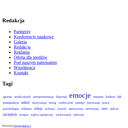
Redakcja
Partnerzy
Konferencje naukowe
Galeria
Redakcja
Reklama
Oferta dla mediów
Pod naszym patronatem
Współpraca
Kontakt
Tagi
emocje
agresja
atrakcyjność
autoprezentacja
depresja
empatia
kultura
lęk
miłość
manipulacja
motywacja
mózg
osobowość
pamięć
perswazja
praca
relacje
stres
psychologia
reklama
rodzina
rozwój
samoocena
stereotypy
sukces
szczęście
terapia
wpływ społeczny
zachowanie
zdrowie
Powered by
Easytagcloud v2.1