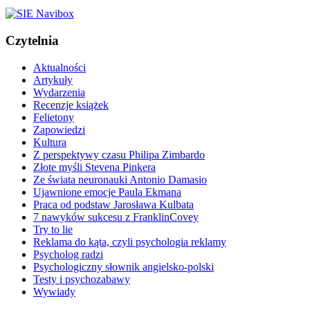
Czytelnia
Aktualności
Artykuły
Wydarzenia
Recenzje książek
Felietony
Zapowiedzi
Kultura
Z perspektywy czasu Philipa Zimbardo
Złote myśli Stevena Pinkera
Ze świata neuronauki Antonio Damasio
Ujawnione emocje Paula Ekmana
Praca od podstaw Jarosława Kulbata
7 nawyków sukcesu z FranklinCovey
Try to lie
Reklama do kąta, czyli psychologia reklamy
Psycholog radzi
Psychologiczny słownik angielsko-polski
Testy i psychozabawy
Wywiady