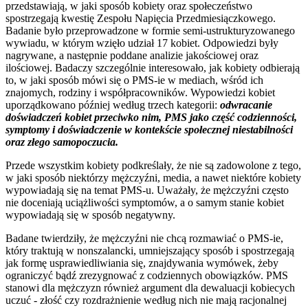
przedstawiają, w jaki sposób kobiety oraz społeczeństwo
spostrzegają kwestię Zespołu Napięcia Przedmiesiączkowego.
Badanie było przeprowadzone w formie semi-ustrukturyzowanego
wywiadu, w którym wzięło udział 17 kobiet. Odpowiedzi były
nagrywane, a następnie poddane analizie jakościowej oraz
ilościowej. Badaczy szczególnie interesowało, jak kobiety odbierają
to, w jaki sposób mówi się o PMS-ie w mediach, wśród ich
znajomych, rodziny i współpracowników. Wypowiedzi kobiet
uporządkowano później według trzech kategorii:
odwracanie
doświadczeń kobiet przeciwko nim, PMS jako część codzienności,
symptomy i doświadczenie w kontekście społecznej niestabilności
oraz złego samopoczucia.
Przede wszystkim kobiety podkreślały, że nie są zadowolone z tego,
w jaki sposób niektórzy mężczyźni, media, a nawet niektóre kobiety
wypowiadają się na temat PMS-u. Uważały, że mężczyźni często
nie doceniają uciążliwości symptomów, a o samym stanie kobiet
wypowiadają się w sposób negatywny.
Badane twierdziły, że mężczyźni nie chcą rozmawiać o PMS-ie,
który traktują w nonszalancki, umniejszający sposób i spostrzegają
jak formę usprawiedliwiania się, znajdywania wymówek, żeby
ograniczyć bądź zrezygnować z codziennych obowiązków. PMS
stanowi dla mężczyzn również argument dla dewaluacji kobiecych
uczuć - złość czy rozdrażnienie według nich nie mają racjonalnej