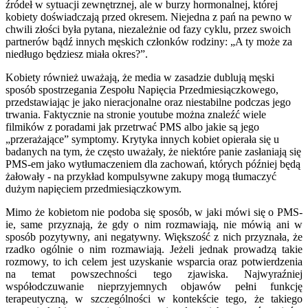
źródeł w sytuacji zewnętrznej, ale w burzy hormonalnej, której
kobiety doświadczają przed okresem. Niejedna z pań na pewno w
chwili złości była pytana, niezależnie od fazy cyklu, przez swoich
partnerów bądź innych męskich członków rodziny: „A ty może za
niedługo będziesz miała okres?”.
Kobiety również uważają, że media w zasadzie dublują męski
sposób spostrzegania Zespołu Napięcia Przedmiesiączkowego,
przedstawiając je jako nieracjonalne oraz niestabilne podczas jego
trwania. Faktycznie na stronie youtube można znaleźć wiele
filmików z poradami jak przetrwać PMS albo jakie są jego
„przerażające” symptomy. Krytyka innych kobiet opierała się u
badanych na tym, że często uważały, że niektóre panie zasłaniają się
PMS-em jako wytłumaczeniem dla zachowań, których później będą
żałowały - na przykład kompulsywne zakupy mogą tłumaczyć
dużym napięciem przedmiesiączkowym.
Mimo że kobietom nie podoba się sposób, w jaki mówi się o PMS-
ie, same przyznają, że gdy o nim rozmawiają, nie mówią ani w
sposób pozytywny, ani negatywny. Większość z nich przyznała, że
rzadko ogólnie o nim rozmawiają. Jeżeli jednak prowadzą takie
rozmowy, to ich celem jest uzyskanie wsparcia oraz potwierdzenia
na temat powszechności tego zjawiska. Najwyraźniej
współodczuwanie nieprzyjemnych objawów pełni funkcję
terapeutyczną, w szczególności w kontekście tego, że takiego