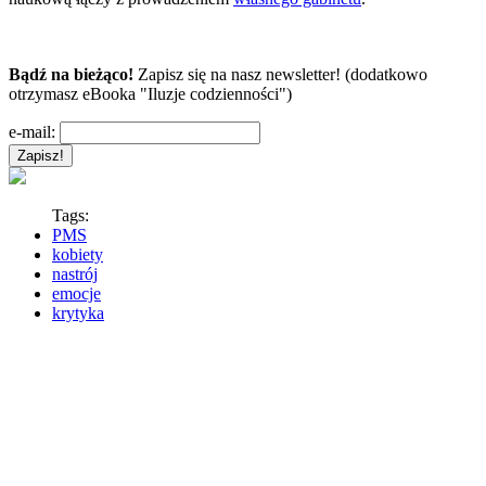
Bądź na bieżąco!
Zapisz się na nasz newsletter! (dodatkowo
otrzymasz eBooka "Iluzje codzienności")
e-mail:
Tags:
PMS
kobiety
nastrój
emocje
krytyka