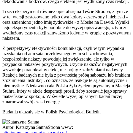
dekodowania bodźców, czego efektem jest wydłużony czas reakcji.
Trzeci eksperyment również opierał się na Teście Stroopa, z tym że
w tej wersji zastosowano tylko dwa kolory - czerwony i niebieski -
oraz zmieniono jedno imię żydowskie - z Moshe na Dawid. Wyniki
tego eksperymentu były podobne do wyżej opisywanego, z tym że
wydłużony czas reakcji zauważono jedynie w grupie z pozytywnym
nakazem.
Z perspektywy efektywności komunikacji, czyli w tym wypadku
uzyskania od adresata oczekiwanego w treści zachowania,
bezpośrednie nakazy powodują jej zwiększenie, ale tylko w
przypadku nakazów pozytywnych. Użycie nakazów negatywnych
wywołuje paradoksalny efekt, niespójny z założeniami nadawcy.
Reakcja badanych nie była z pewnością próbą sabotażu lub brakiem
zrozumienia instrukcji, co oznacza, że reakcje te są automatyczne i
nieumyślne. Niedawno cała Polska żyła życiem prywatnym Macieja
Stuhra, który w akcie desperacji prosił, żeby zostawić jego sprawy
małżeńskie w spokoju. W świetle wyżej opisanych badań raczej
zmarnował swój czas i energię.
Badania ukazały się w Polish Psychological Bulletin
Autor:
Katarzyna Sanna
Strona www:
http://www.pracowniawsparcia.pl/