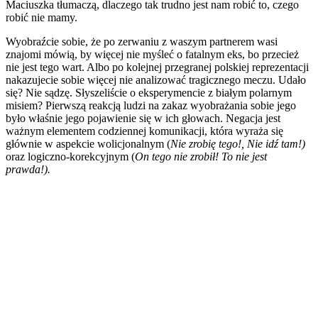
Maciuszka tłumaczą, dlaczego tak trudno jest nam robić to, czego
robić nie mamy.
Wyobraźcie sobie, że po zerwaniu z waszym partnerem wasi
znajomi mówią, by więcej nie myśleć o fatalnym eks, bo przecież
nie jest tego wart. Albo po kolejnej przegranej polskiej reprezentacji
nakazujecie sobie więcej nie analizować tragicznego meczu. Udało
się? Nie sądzę. Słyszeliście o eksperymencie z białym polarnym
misiem? Pierwszą reakcją ludzi na zakaz wyobrażania sobie jego
było właśnie jego pojawienie się w ich głowach. Negacja jest
ważnym elementem codziennej komunikacji, która wyraża się
głównie w aspekcie wolicjonalnym (
Nie zrobi
ę
tego!, Nie id
ź
tam!)
oraz logiczno-korekcyjnym (
On tego nie zrobił! To nie jest
prawda!).