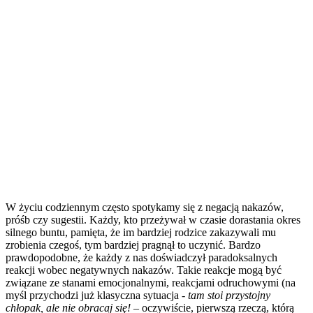
W życiu codziennym często spotykamy się z negacją nakazów,
próśb czy sugestii. Każdy, kto przeżywał w czasie dorastania okres
silnego buntu, pamięta, że im bardziej rodzice zakazywali mu
zrobienia czegoś, tym bardziej pragnął to uczynić. Bardzo
prawdopodobne, że każdy z nas doświadczył paradoksalnych
reakcji wobec negatywnych nakazów. Takie reakcje mogą być
związane ze stanami emocjonalnymi, reakcjami odruchowymi (na
myśl przychodzi już klasyczna sytuacja -
tam stoi przystojny
chłopak, ale nie obracaj si
ę
!
– oczywiście, pierwszą rzeczą, którą