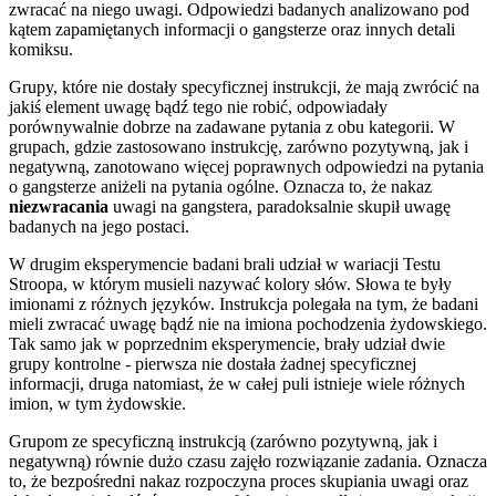
zwracać na niego uwagi. Odpowiedzi badanych analizowano pod
kątem zapamiętanych informacji o gangsterze oraz innych detali
komiksu.
Grupy, które nie dostały specyficznej instrukcji, że mają zwrócić na
jakiś element uwagę bądź tego nie robić, odpowiadały
porównywalnie dobrze na zadawane pytania z obu kategorii. W
grupach, gdzie zastosowano instrukcję, zarówno pozytywną, jak i
negatywną, zanotowano więcej poprawnych odpowiedzi na pytania
o gangsterze aniżeli na pytania ogólne. Oznacza to, że nakaz
niezwracania
uwagi na gangstera, paradoksalnie skupił uwagę
badanych na jego postaci.
W drugim eksperymencie badani brali udział w wariacji Testu
Stroopa, w którym musieli nazywać kolory słów. Słowa te były
imionami z różnych języków. Instrukcja polegała na tym, że badani
mieli zwracać uwagę bądź nie na imiona pochodzenia żydowskiego.
Tak samo jak w poprzednim eksperymencie, brały udział dwie
grupy kontrolne - pierwsza nie dostała żadnej specyficznej
informacji, druga natomiast, że w całej puli istnieje wiele różnych
imion, w tym żydowskie.
Grupom ze specyficzną instrukcją (zarówno pozytywną, jak i
negatywną) równie dużo czasu zajęło rozwiązanie zadania. Oznacza
to, że bezpośredni nakaz rozpoczyna proces skupiania uwagi oraz