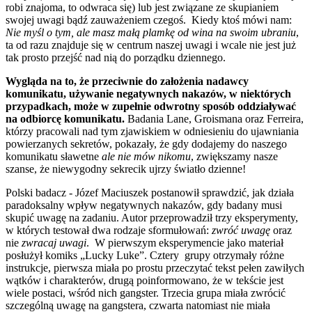
robi znajoma, to odwraca się) lub jest związane ze skupianiem
swojej uwagi bądź zauważeniem czegoś. Kiedy ktoś mówi nam:
Nie my
ś
l o tym, ale masz mał
ą
plamk
ę
od wina na swoim ubraniu
,
ta od razu znajduje się w centrum naszej uwagi i wcale nie jest już
tak prosto przejść nad nią do porządku dziennego.
Wygl
ą
da na to,
ż
e przeciwnie do zało
ż
enia nadawcy
komunikatu, u
ż
ywanie negatywnych nakazów, w niektórych
przypadkach, mo
ż
e w zupełnie odwrotny sposób oddziaływa
ć
na odbiorc
ę
komunikatu.
Badania Lane, Groismana oraz Ferreira,
którzy pracowali nad tym zjawiskiem w odniesieniu do ujawniania
powierzanych sekretów, pokazały, że gdy dodajemy do naszego
komunikatu sławetne
ale nie mów nikomu
, zwiększamy nasze
szanse, że niewygodny sekrecik ujrzy światło dzienne!
Polski badacz - Józef Maciuszek postanowił sprawdzić, jak działa
paradoksalny wpływ negatywnych nakazów, gdy badany musi
skupić uwagę na zadaniu. Autor przeprowadził trzy eksperymenty,
w których testował dwa rodzaje sformułowań:
zwró
ć
uwag
ę
oraz
nie
zwracaj uwagi
. W pierwszym eksperymencie jako materiał
posłużył komiks „Lucky Luke”. Cztery grupy otrzymały różne
instrukcje, pierwsza miała po prostu przeczytać tekst pełen zawiłych
wątków i charakterów, drugą poinformowano, że w tekście jest
wiele postaci, wśród nich gangster. Trzecia grupa miała zwrócić
szczególną uwagę na gangstera, czwarta natomiast nie miała