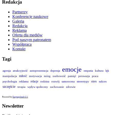
Redakcja
Partnerzy
Konferencje naukowe
Galeria
Redakcja
Reklama
Oferta dla mediów
Pod naszym patronatem
Współpraca
Kontakt
Tagi
emocje
agresja
atrakcyjność
autoprezentacja
depresja
empatia
kultura
lęk
miłość
manipulacja
motywacja
mózg
osobowość
pamięć
perswazja
praca
relacje
stres
psychologia
reklama
rodzina
rozwój
samoocena
stereotypy
sukces
szczęście
terapia
wpływ społeczny
zachowanie
zdrowie
Powered by
Easytagcloud v2.1
Newsletter