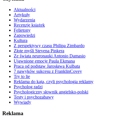
Aktualności
Artykuły
Wydarzenia
Recenzje książek
Felietony
Zapowiedzi
Kultura
Z perspektywy czasu Philipa Zimbardo
Złote myśli Stevena Pinkera
Ze świata neuronauki Antonio Damasio
Ujawnione emocje Paula Ekmana
Praca od podstaw Jarosława Kulbata
7 nawyków sukcesu z FranklinCovey
Try to lie
Reklama do kąta, czyli psychologia reklamy
Psycholog radzi
Psychologiczny słownik angielsko-polski
Testy i psychozabawy
Wywiady
Reklama