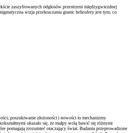
ekście zaszyfrowanych odgłosów przestrzeni międzygwiezdnej
nigmatyczna wizja przekraczania granic heliosfery jest tym, co
awości, poszukiwanie złożoności i nowości to mechanizmy
kształtnymi okazało się, że małpy wolą bawić się różnymi
tóre pomagają zrozumieć otaczający świat. Badania przeprowadzone