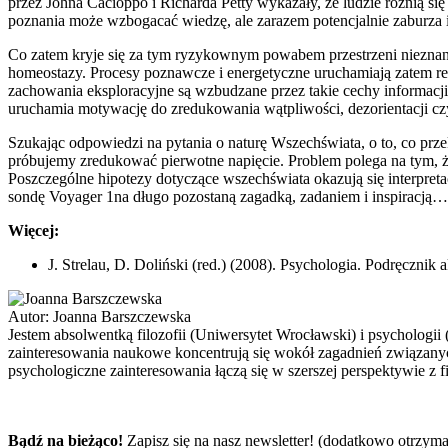
przez Johna Cacioppo i Richarda Petty wykazały, że ludzie różnią się
poznania może wzbogacać wiedzę, ale zarazem potencjalnie zaburza i
Co zatem kryje się za tym ryzykownym powabem przestrzeni nieznan
homeostazy. Procesy poznawcze i energetyczne uruchamiają zatem re
zachowania eksploracyjne są wzbudzane przez takie cechy informacj
uruchamia motywację do zredukowania wątpliwości, dezorientacji cz
Szukając odpowiedzi na pytania o naturę Wszechświata, o to, co prz
próbujemy zredukować pierwotne napięcie. Problem polega na tym, ż
Poszczególne hipotezy dotyczące wszechświata okazują się interpreta
sondę Voyager 1na długo pozostaną zagadką, zadaniem i inspiracją…
Więcej:
J. Strelau, D. Doliński (red.) (2008). Psychologia. Podręcz
Autor:
Joanna Barszczewska
Jestem absolwentką filozofii (Uniwersytet Wrocławski) i psycholo
zainteresowania naukowe koncentrują się wokół zagadnień związanych 
psychologiczne zainteresowania łączą się w szerszej perspektywie z f
Bądź na bieżąco!
Zapisz się na nasz newsletter! (dodatkowo otrzyma