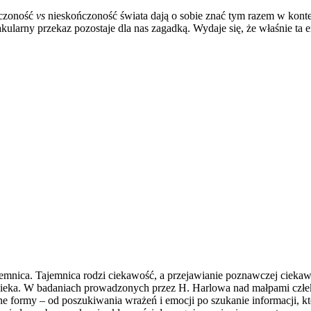
ńczoność
vs
nieskończoność świata dają o sobie znać tym razem w kont
ularny przekaz pozostaje dla nas zagadką. Wydaje się, że właśnie ta e
tajemnica. Tajemnica rodzi ciekawość, a przejawianie poznawczej ciek
ieka. W badaniach prowadzonych przez H. Harlowa nad małpami człeko
e formy – od poszukiwania wrażeń i emocji po szukanie informacji, k