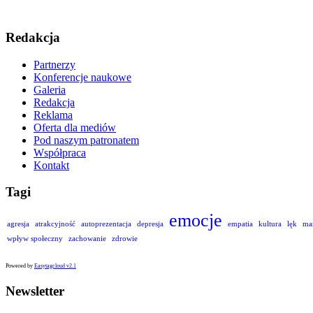
Redakcja
Partnerzy
Konferencje naukowe
Galeria
Redakcja
Reklama
Oferta dla mediów
Pod naszym patronatem
Współpraca
Kontakt
Tagi
emocje
agresja
atrakcyjność
autoprezentacja
depresja
empatia
kultura
lęk
ma
wpływ społeczny
zachowanie
zdrowie
Powered by
Easytagcloud v2.1
Newsletter