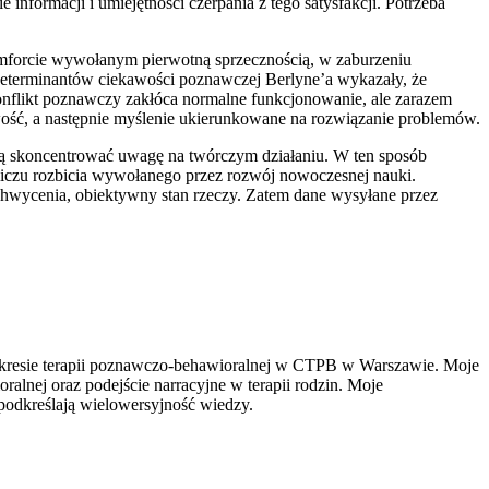
informacji i umiejętności czerpania z tego satysfakcji. Potrzeba
mforcie wywołanym pierwotną sprzecznością, w zaburzeniu
 determinantów ciekawości poznawczej Berlyne’a wykazały, że
onflikt poznawczy zakłóca normalne funkcjonowanie, ale zarazem
wość, a następnie myślenie ukierunkowane na rozwiązanie problemów.
ają skoncentrować uwagę na twórczym działaniu. W ten sposób
liczu rozbicia wywołanego przez rozwój nowoczesnej nauki.
 uchwycenia, obiektywny stan rzeczy. Zatem dane wysyłane przez
zakresie terapii poznawczo-behawioralnej w CTPB w Warszawie. Moje
alnej oraz podejście narracyjne w terapii rodzin. Moje
i podkreślają wielowersyjność wiedzy.