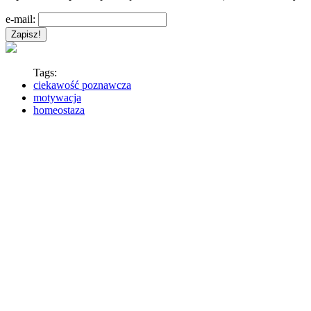
e-mail:
Tags:
ciekawość poznawcza
motywacja
homeostaza