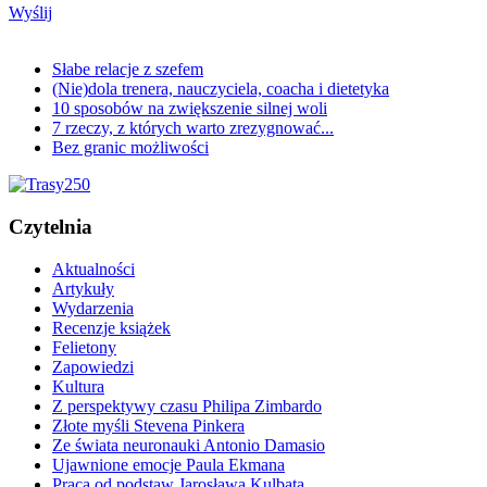
Wyślij
Słabe relacje z szefem
(Nie)dola trenera, nauczyciela, coacha i dietetyka
10 sposobów na zwiększenie silnej woli
7 rzeczy, z których warto zrezygnować...
Bez granic możliwości
Czytelnia
Aktualności
Artykuły
Wydarzenia
Recenzje książek
Felietony
Zapowiedzi
Kultura
Z perspektywy czasu Philipa Zimbardo
Złote myśli Stevena Pinkera
Ze świata neuronauki Antonio Damasio
Ujawnione emocje Paula Ekmana
Praca od podstaw Jarosława Kulbata