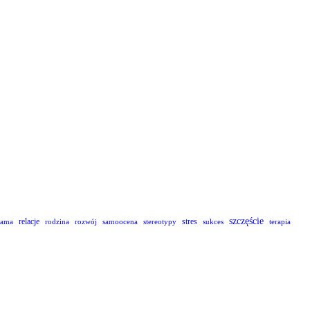
szczęście
relacje
stres
lama
rodzina
rozwój
samoocena
stereotypy
sukces
terapia