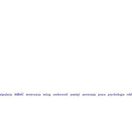
miłość
nipulacja
motywacja
mózg
osobowość
pamięć
perswazja
praca
psychologia
rek