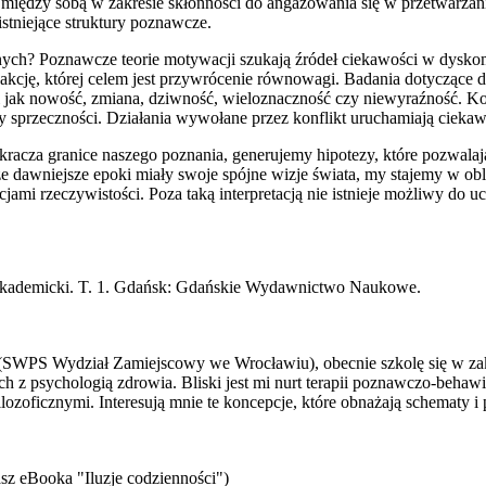
 między sobą w zakresie skłonności do angażowania się w przetwarzanie 
stniejące struktury poznawcze.
ych? Poznawcze teorie motywacji szukają źródeł ciekawości w dysko
akcję, której celem jest przywrócenie równowagi. Badania dotyczące
i jak nowość, zmiana, dziwność, wieloznaczność czy niewyraźność. K
y sprzeczności. Działania wywołane przez konflikt uruchamiają cieka
ekracza granice naszego poznania, generujemy hipotezy, które pozwal
e dawniejsze epoki miały swoje spójne wizje świata, my stajemy w ob
cjami rzeczywistości. Poza taką interpretacją nie istnieje możliwy do
nik akademicki. T. 1. Gdańsk: Gdańskie Wydawnictwo Naukowe.
gii (SWPS Wydział Zamiejscowy we Wrocławiu), obecnie szkolę się w 
z psychologią zdrowia. Bliski jest mi nurt terapii poznawczo-behawior
ilozoficznymi. Interesują mnie te koncepcje, które obnażają schematy 
sz eBooka "Iluzje codzienności")