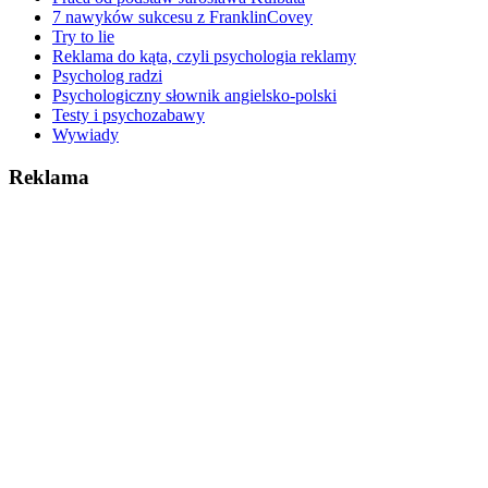
7 nawyków sukcesu z FranklinCovey
Try to lie
Reklama do kąta, czyli psychologia reklamy
Psycholog radzi
Psychologiczny słownik angielsko-polski
Testy i psychozabawy
Wywiady
Reklama